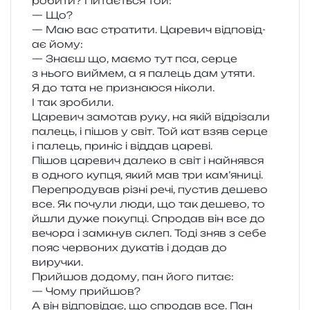
роби­ти? Питається той:
— Що?
— Маю вас стра­ти­ти. Царевич від­по­від­
ає йому:
— Знаєш що, маємо тут пса, серце
з нього виймем, а я палець дам утяти.
Я до тата не при­зна­ю­ся ніколи.
І так зробили.
Царевич замо­тав руку, на якій від­рі­за­ли
палець, і пішов у світ. Той кат взяв серце
і палець, при­ніс і від­дав цареві.
Пішов царе­вич дале­ко в світ і найняв­ся
в одно­го купця, який мав три кам’я­ни­ці.
Перепродував різні речі, пустив деше­во
все. Як почу­ли люди, що так деше­во, то
йшли дуже поку­пці. Спродав він все до
вечо­ра і замкнув склеп. Тоді зняв з себе
пояс чер­во­них дука­тів і додав до
виручки.
Прийшов додо­му, пан його питає:
— Чому прийшов?
А він від­по­від­ає, що спро­дав все. Пан