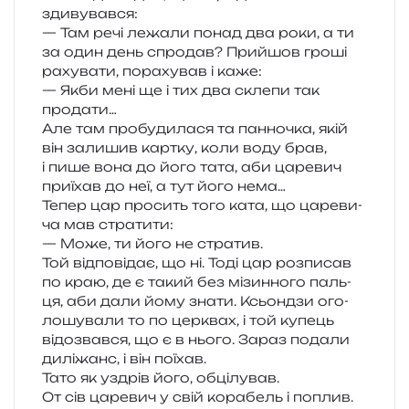
здивувався:
— Там речі лежа­ли понад два роки, а ти
за один день спро­дав? Прийшов гроші
раху­ва­ти, пора­ху­вав і каже:
— Якби мені ще і тих два скле­пи так
продати…
Але там про­бу­ди­ла­ся та пан­но­чка, якій
він зали­шив кар­тку, коли воду брав,
і пише вона до його тата, аби царе­вич
при­їхав до неї, а тут його нема…
Тепер цар про­сить того ката, що царе­ви­
ча мав стратити:
— Може, ти його не стратив.
Той від­по­від­ає, що ні. Тоді цар роз­пи­сав
по краю, де є такий без мізин­но­го паль­
ця, аби дали йому знати. Ксьондзи ого­
ло­шу­ва­ли то по цер­квах, і той купець
відо­звав­ся, що є в нього. Зараз пода­ли
дилі­жанс, і він поїхав.
Тато як уздрів його, обцілував.
От сів царе­вич у свій кора­бель і поплив.