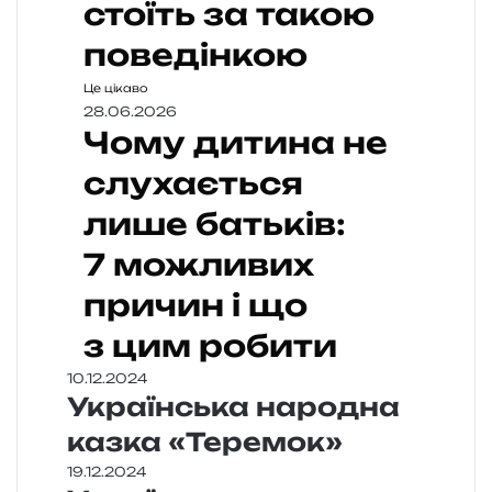
стоїть за такою
поведінкою
Це цікаво
28.06.2026
Чому дитина не
слухається
лише батьків:
7 можливих
причин і що
з цим робити
10.12.2024
Українська народна
казка «Теремок»
19.12.2024