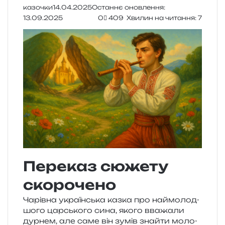
казочки
14.04.2025
Останнє оновлення:
13.09.2025
0
409
Хвилин на читання: 7
Переказ сюжету
скорочено
Чарівна укра­їн­ська казка про най­мо­лод­
шо­го цар­сько­го сина, якого вва­жа­ли
дур­нем, але саме він зумів зна­йти моло­