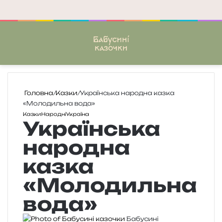
Меню
П
Головна
/
Казки
/
Українська народна казка
«Молодильна вода»
Казки
Народні
Україна
Українська
народна
казка
«Молодильна
вода»
Бабусині