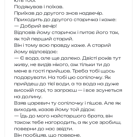
ють тобі.
Подякував і поїхав.
Приїхав до дру­го­го знов надве­чір.
Приходить до дру­го­го ста­ри­чка і каже:
— Добрий вечір!
Відповів йому ста­ри­чок і питає його так,
як той пер­ший старий.
Він і тому всю прав­ду каже. А ста­рий
йому відповідає:
— Є вода, але ще дале­ко. Двісті років тут
живу, не видів ніко­го, аж тіль­ки ти до
мене в гості при­йшов. Треба тобі щось
пода­ру­ва­ти. На тобі цю сопі­ло­чку. Як
при­йдеш до тієї води, а та вода на дуже
висо­кій горі, то загра­єш — і все зсу­не­ться
на долину.
Взяв царе­вич ту сопі­ло­чку і пішов. Але як
вихо­див, казав йому той дідок:
— Їдь до мого най­стар­шо­го брата, він
також тебе наго­ро­дить, а як усе зро­биш,
повер­ни до нас звідти.
Він пообі­цяв, що поверне.