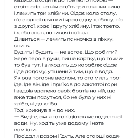
мішках. Входить до тре­тьо­го покою —
сто­їть стіл, на нім сто­їть три пля­шки вина
і лежить три хлі­би­ни. Сідає коло столу,
п’є з одної пля­шки і крає одну хлі­би­ну, п’є
з дру­гої, крає і другу хлі­би­ну, і так третю,
і хліба знов, напив­ся і наївся.
Дивиться — лежить пан­но­чка в ліжку,
спить.
Будить і будить — не встає. Що роби­ти?
Бере перо в руки, пише кар­тку, що такий-
то був тут. І вихо­дить до кора­бля; сідає
і їде додо­му, уті­ше­ний тим, що є вода.
Як раз погор­не веслом, то сто миль про­
їде. Їде він, їде і при­їхав до закля­тої гори
і вздрів зда­ле­ка своїх бра­тів на ній, що
вже там пасу­ться, бо не було у них ні
хліба, ні до хліба.
Тоді кри­кнув він до них:
— Видіте, аж я тато­ві дістав моло­диль­ної
води. Ну, ходіть уже додо­му і нате
вам їсти.
Посідали разом і їдуть. Але стар­ші радя­