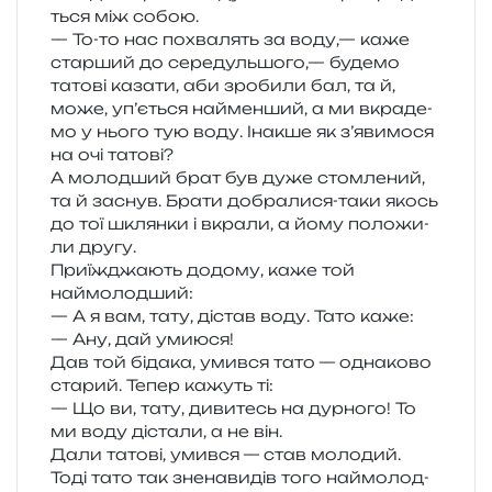
ться між собою.
— То-то нас похва­лять за воду,— каже
стар­ший до сере­дуль­шо­го,— буде­мо
тато­ві каза­ти, аби зро­би­ли бал, та й,
може, уп’є­ться най­мен­ший, а ми вкра­де­
мо у нього тую воду. Інакше як з’я­ви­мо­ся
на очі татові?
А молод­ший брат був дуже стом­ле­ний,
та й заснув. Брати добра­ли­ся-таки якось
до тої шклян­ки і вкра­ли, а йому поло­жи­
ли другу.
Приїжджають додо­му, каже той
наймолодший:
— А я вам, тату, дістав воду. Тато каже:
— Ану, дай умиюся!
Дав той біда­ка, умив­ся тато — одна­ко­во
ста­рий. Тепер кажуть ті:
— Що ви, тату, диви­тесь на дур­но­го! То
ми воду діста­ли, а не він.
Дали тато­ві, умив­ся — став молодий.
Тоді тато так зне­на­ви­дів того най­мо­лод­