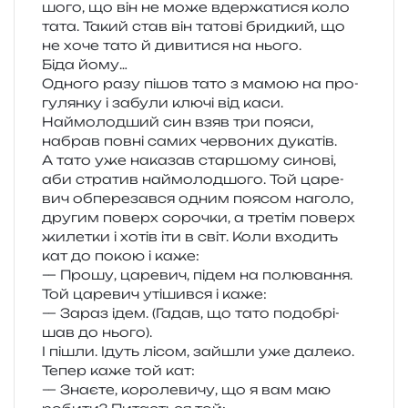
шо­го, що він не може вдер­жа­ти­ся коло
тата. Такий став він тато­ві брид­кий, що
не хоче тато й диви­ти­ся на нього.
Біда йому…
Одного разу пішов тато з мамою на про­
гу­лян­ку і забу­ли ключі від каси.
Наймолодший син взяв три пояси,
набрав повні самих чер­во­них дука­тів.
А тато уже нака­зав стар­шо­му сино­ві,
аби стра­тив най­мо­лод­шо­го. Той царе­
вич обпе­ре­зав­ся одним поясом наго­ло,
дру­гим поверх соро­чки, а тре­тім поверх
жиле­тки і хотів іти в світ. Коли вхо­дить
кат до покою і каже:
— Прошу, царе­вич, підем на полю­ва­н­ня.
Той царе­вич уті­шив­ся і каже:
— Зараз ідем. (Гадав, що тато подо­брі­
шав до нього).
І пішли. Ідуть лісом, зайшли уже дале­ко.
Тепер каже той кат:
— Знаєте, коро­ле­ви­чу, що я вам маю