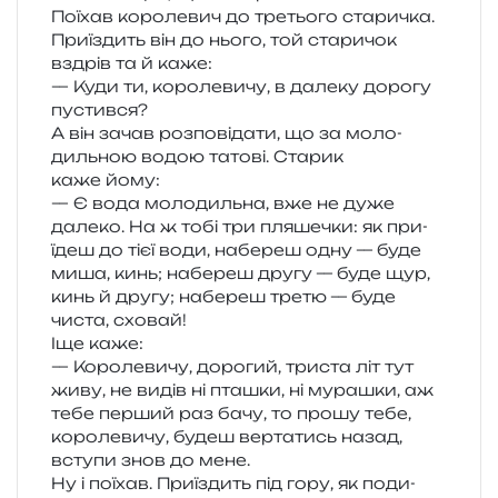
Поїхав коро­ле­вич до тре­тьо­го ста­ри­чка.
Приїздить він до нього, той ста­ри­чок
вздрів та й каже:
— Куди ти, коро­ле­ви­чу, в дале­ку доро­гу
пустився?
А він зачав роз­по­від­а­ти, що за моло­
диль­ною водою тато­ві. Старик
каже йому:
— Є вода моло­диль­на, вже не дуже
дале­ко. На ж тобі три пля­ше­чки: як при­
їдеш до тієї води, набе­реш одну — буде
миша, кинь; набе­реш другу — буде щур,
кинь й другу; набе­реш третю — буде
чиста, сховай!
Іще каже:
— Королевичу, доро­гий, три­ста літ тут
живу, не видів ні пта­шки, ні мура­шки, аж
тебе пер­ший раз бачу, то прошу тебе,
коро­ле­ви­чу, будеш вер­та­тись назад,
всту­пи знов до мене.
Ну і поїхав. Приїздить під гору, як поди­