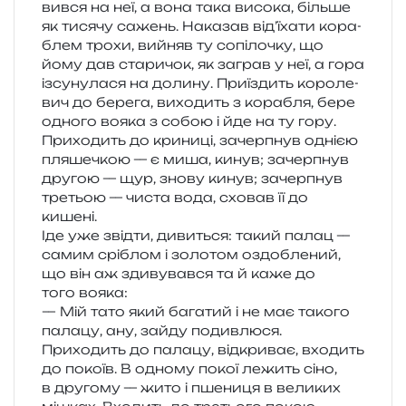
вив­ся на неї, а вона така висо­ка, біль­ше
як тися­чу сажень. Наказав від­’­їха­ти кора­
блем трохи, вийняв ту сопі­ло­чку, що
йому дав ста­ри­чок, як заграв у неї, а гора
ізсу­ну­ла­ся на доли­ну. Приїздить коро­ле­
вич до бере­га, вихо­дить з кора­бля, бере
одно­го вояка з собою і йде на ту гору.
Приходить до кри­ни­ці, зачер­пнув одні­єю
пля­ше­чкою — є миша, кинув; зачер­пнув
дру­гою — щур, знову кинув; зачер­пнув
тре­тьою — чиста вода, схо­вав її до
кишені.
Іде уже звід­ти, диви­ться: такий палац —
самим срі­блом і золо­том оздо­бле­ний,
що він аж зди­ву­вав­ся та й каже до
того вояка:
— Мій тато який бага­тий і не має тако­го
пала­цу, ану, зайду подивлюся.
Приходить до пала­цу, від­кри­ває, вхо­дить
до поко­їв. В одно­му покої лежить сіно,
в дру­го­му — жито і пше­ни­ця в вели­ких