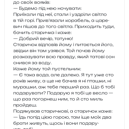
до своїх вояків:
— Будемо під нею ночувати:
Приїхали під неї, стали і уздрі­ли сві­тло
в тій горі. Прив’язали кора­бель, а царе­
вич пішов до того сві­тла. Приходить туди,
бачить ста­ри­чка і каже:
— Добрий вечір, татуню!
Старичок від­по­вів йому і пита­є­ться його,
звід­ки він там узяв­ся. Той почав йому
роз­ка­зу­ва­ти всю прав­ду, який тато­ві сон
снив­ся за воду.
Каже йому той пустельник:
— Є така вода, але дале­ко. Я тут уже сто
років живу, а ще не бачив я ні пта­шки, ні
мура­шки, аж тебе пер­ший раз. Що б тобі
пода­ру­ва­ти? Подарую я тобі це весло —
що раз погор­неш ним, то й сто миль
пройдеш.
Подякував ста­ри­чко­ві, а ста­ри­чок каже:
— Їдь попід цією горою, там іще моїх два
брати живуть, щось і вони пода­ру­