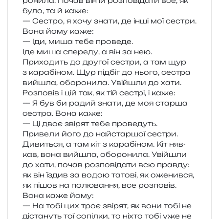
ро­ни­ла. Почав він їй роз­по­від­а­ти все, як
було, та й каже:
— Сестро, я хочу знати, де інші мої сестри.
Вона йому каже:
— Іди, миша тебе проведе.
Іде миша спе­ре­ду, а він за нею.
Приходить до дру­гої сестри, а там щур
з кара­бі­ном. Щур під­біг до нього, сестра
вийшла, обо­ро­ни­ла. Увійшли до хати.
Розповів і цій так, як тій сестрі, і каже:
— Я був би радий знати, де моя стар­ша
сестра. Вона каже:
— Ці двоє зві­рят тебе проведуть.
Привели його до най­стар­шої сестри.
Дивиться, а там кіт з кара­бі­ном. Кіт няв­
кав, вона вийшла, обо­ро­ни­ла. Увійшли
до хати, почав роз­по­від­а­ти всю прав­ду:
як він їздив за водою тато­ві, як оже­нив­ся,
як пішов на полю­ва­н­ня, все роз­по­вів.
Вона каже йому:
— На тобі цих троє зві­рят, як вони тобі не
діста­нуть тої сопіл­ки, то ніхто тобі уже не