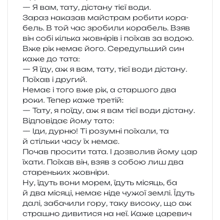
— Я вам, тату, діста­ну тієї води.
Зараз нака­зав май­страм роби­ти кора­
бель. В той час зро­би­ли кора­бель. Взяв
він собі кіль­ка жов­ні­рів і поїхав за водою.
Вже рік немає його. Середульший син
каже до тата:
— Я їду, аж я вам, тату, тієї води діста­ну.
Поїхав і другий.
Немає і того вже рік, а стар­шо­го два
роки. Тепер каже третій:
— Тату, я поїду, аж я вам тієї води діста­ну.
Відповідає йому тато:
— Іди, дурню! Ті розум­ні поїха­ли, та
й стіль­ки часу їх немає.
Почав про­си­ти тата. І дозво­лив йому цар
їхати. Поїхав він, взяв з собою лиш два
ста­рень­ких жовніри.
Ну, їдуть вони морем, їдуть місяць, ба
й два міся­ці, немає ніде чужої землі. Їдуть
далі, заба­чи­ли гору, таку висо­ку, що аж
стра­шно диви­ти­ся на неї. Каже царе­вич