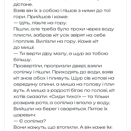
дістане.
Взяв він їх з собою і пішов з ними до тої
гори. Прийшов і каже:
— Ідіть, лізь­те на гору.
Пішли, але треба було трохи через воду
пли­сти, забрав кіт усіх зві­рят на себе
і поплив. Вилізли на гору. Каже кіт
до миші:
— Ти верти діру малу, а щур за тобою
більшу.
Провертіли, про­гри­зли двері, взяли
сопіл­ку і пішли. Приходять до води, взяв
кіт знов обох і пли­вуть. Щур сів кото­ві на
сере­ди­ну спини, а миша на голо­ву і пли­
вуть. А миша з радо­сті бігає по голо­ві, кіт
хотів ска­за­ти: «Сиди тихо!» — та тіль­ки
роз­крив рота, а сопіл­ка і впала у воду,
Вийшли на берег і сва­ря­ться. Питає їх
царевич:
— Є сопілка?
Вони кажуть, що вто­пи­ли. А він каже їм: