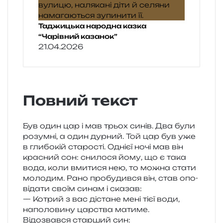
Таджицька народна казка
“Чарівний казанок”
21.04.2026
Повний текст
Був один цар і мав трьох синів. Два були
розум­ні, а один дур­ний. Той цар був уже
в гли­бо­кій ста­ро­сті. Однієї ночі мав він
кра­сний сон: сни­ло­ся йому, що є така
вода, коли вми­ти­ся нею, то можна стати
моло­дим. Рано про­бу­див­ся він, став опо­
від­а­ти своїм синам і сказав:
— Котрий з вас діста­не мені тієї води,
напо­ло­ви­ну цар­ства матиме.
Відозвався стар­ший син: