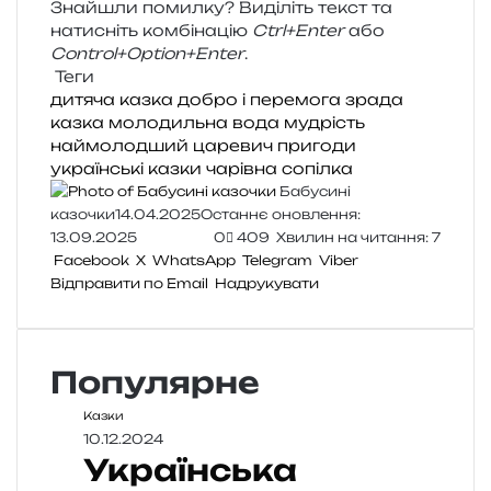
Знайшли помил­ку? Виділіть текст та
нати­сніть ком­бі­на­цію
Ctrl+Enter
або
Control+Option+Enter
.
Теги
дитяча казка
добро і перемога
зрада
казка
молодильна вода
мудрість
наймолодший царевич
пригоди
українські казки
чарівна сопілка
Бабусині
казочки
14.04.2025
Останнє оновлення:
13.09.2025
0
409
Хвилин на читання: 7
Facebook
X
WhatsApp
Telegram
Viber
Відправити по Email
Надрукувати
Популярне
Казки
10.12.2024
Українська