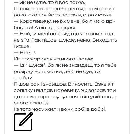
— Як не буде, то я вас поб’ю.
Пішли вони понад бере­гом, і найшов кіт
рака, схо­пив його лапа­ми, а рак каже:
— Королевичу, не їж мене, бо я маю дрі­
бні діти! А він відповідає:
— Найди мені сопіл­ку, що я вто­пив, тоді
не з’їм. Рак пішов, шукає, нема. Виходить
і каже:
— Нема!
Кіт посва­рив­ся на нього і каже:
— Іди шукай, бо як не зна­йдеш, то я тебе
розір­ву на шма­тки, де б не був, то
знайду!
Пішов рак і зна­йшов. Виносить. Взяв кіт
сопіл­ку і від­дав царе­ви­чу. Як заграв той
царе­вич, гора зсу­ну­ла­ся, і він уві­йшов до
свого палацу…
І з того часу жили вони собі в добрі.