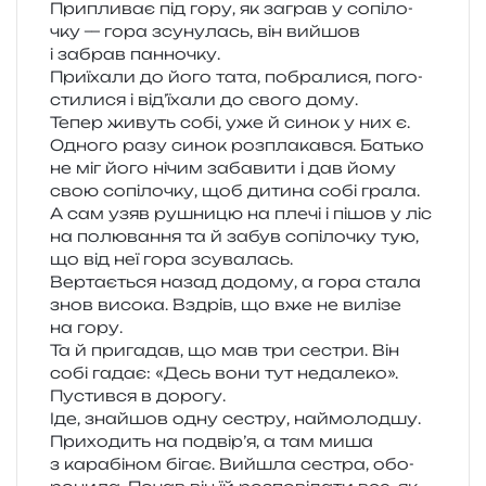
Припливає під гору, як заграв у сопі­ло­
чку — гора зсу­ну­лась, він вийшов
і забрав панночку.
Приїхали до його тата, побра­ли­ся, пого­
сти­ли­ся і від­’ї­ха­ли до свого дому.
Тепер живуть собі, уже й синок у них є.
Одного разу синок роз­пла­кав­ся. Батько
не міг його нічим заба­ви­ти і дав йому
свою сопі­ло­чку, щоб дити­на собі грала.
А сам узяв рушни­цю на плечі і пішов у ліс
на полю­ва­н­ня та й забув сопі­ло­чку тую,
що від неї гора зсувалась.
Вертається назад додо­му, а гора стала
знов висо­ка. Вздрів, що вже не вилі­зе
на гору.
Та й при­га­дав, що мав три сестри. Він
собі гадає: «Десь вони тут неда­ле­ко».
Пустився в дорогу.
Іде, зна­йшов одну сестру, най­мо­лод­шу.
Приходить на подві­р’я, а там миша
з кара­бі­ном бігає. Вийшла сестра, обо­