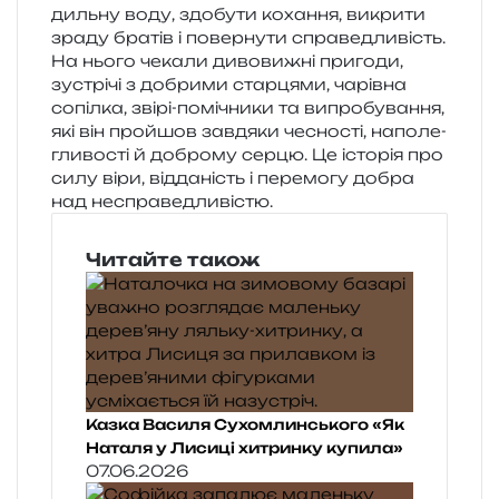
диль­ну воду, здо­бу­ти коха­н­ня, викри­ти
зраду бра­тів і повер­ну­ти спра­ве­дли­вість.
На нього чека­ли диво­ви­жні при­го­ди,
зустрі­чі з добри­ми стар­ця­ми, чарів­на
сопіл­ка, звірі-помі­чни­ки та випро­бу­ва­н­ня,
які він про­йшов зав­дя­ки чесно­сті, напо­ле­
гли­во­сті й добро­му серцю. Це істо­рія про
силу віри, від­да­ність і пере­мо­гу добра
над несправедливістю.
Читайте також
Казка Василя Сухомлинського «Як
Наталя у Лисиці хитринку купила»
07.06.2026