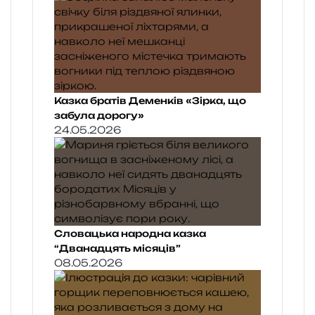
Казка братів Деменків «Зірка, що
забула дорогу»
24.05.2026
Словацька народна казка
“Дванадцять місяців”
08.05.2026