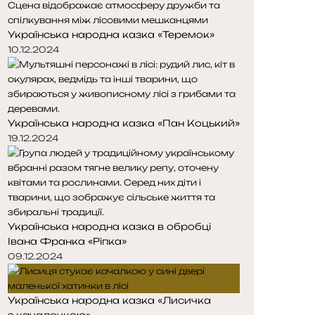
о
о
р
р
Українська народна казка «Теремок»
і
і
н
н
10.12.2024
к
к
а
а
Українська народна казка «Пан Коцький»
19.12.2024
Українська народна казка в обробці
Івана Франка «Ріпка»
09.12.2024
Українська народна казка «Лисичка
з качалочкою»