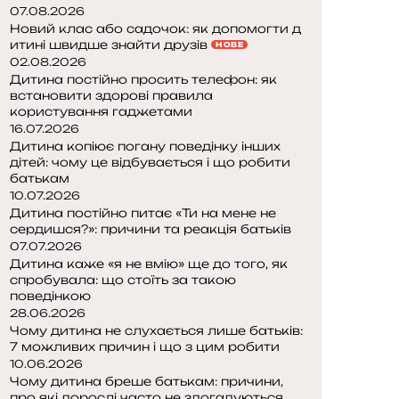
07.08.2026
Новий клас або садочок: як допомогти д
итині швидше знайти друзів
НОВЕ
02.08.2026
Дитина постійно просить телефон: як
встановити здорові правила
користування гаджетами
16.07.2026
Дитина копіює погану поведінку інших
дітей: чому це відбувається і що робити
батькам
10.07.2026
Дитина постійно питає «Ти на мене не
сердишся?»: причини та реакція батьків
07.07.2026
Дитина каже «я не вмію» ще до того, як
спробувала: що стоїть за такою
поведінкою
28.06.2026
Чому дитина не слухається лише батьків:
7 можливих причин і що з цим робити
10.06.2026
Чому дитина бреше батькам: причини,
про які дорослі часто не здогадуються