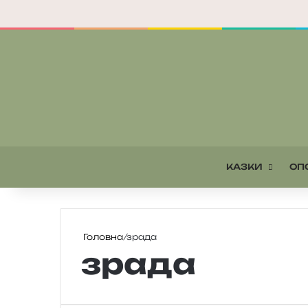
КАЗКИ
ОП
Головна
/
зрада
зрада