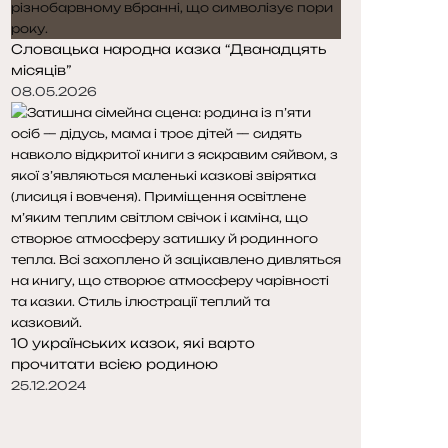
Словацька народна казка “Дванадцять
місяців”
08.05.2026
10 українських казок, які варто
прочитати всією родиною
25.12.2024
П
о
Н