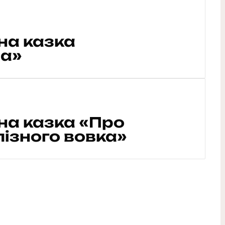
на казка
а»
на казка «Про
лізного вовка»