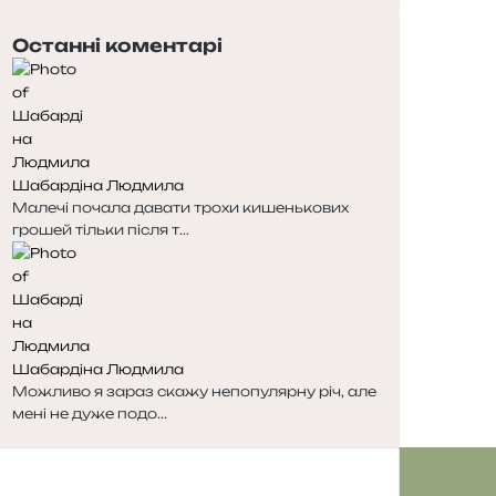
п
а
е
с
Останні коментарі
р
т
е
у
д
п
н
н
я
а
с
с
Шабардіна Людмила
т
т
Малечі почала давати трохи кишенькових
о
о
грошей тільки після т...
р
р
і
і
н
н
к
к
а
а
Шабардіна Людмила
Можливо я зараз скажу непопулярну річ, але
мені не дуже подо...