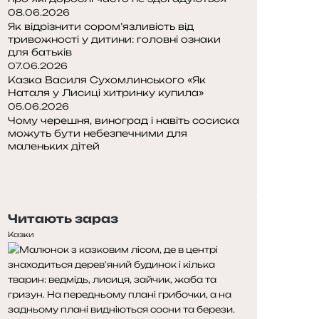
08.06.2026
Як відрізнити сором’язливість від
тривожності у дитини: головні ознаки
для батьків
07.06.2026
Казка Василя Сухомлинського «Як
Наталя у Лисиці хитринку купила»
05.06.2026
Чому черешня, виноград і навіть сосиска
можуть бути небезпечними для
маленьких дітей
П
о
Н
п
а
е
с
Читають зараз
р
т
е
у
Казки
д
п
н
н
я
а
с
с
т
т