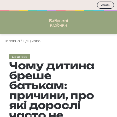
Увійти
Меню
П
Головна
/
Це цікаво
Це цікаво
Чому дитина
бреше
батькам:
причини, про
які дорослі
часто не