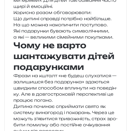
ми мрі­я­ми». Для дітей такі бажа­н­ня часто
щирі й емоційні.
Корисно разом обговорювати:
Що дити­ні справ­ді потрі­бно найбільше.
На що можна нако­пи­чи­ти поступово.
Які пода­рун­ки бува­ють сим­во­лі­чни­ми,
а які — вели­ки­ми сімей­ни­ми покупками.
Чому не варто
шантажувати дітей
подарунками
Фрази на кшталт «не будеш слу­ха­ти­ся —
зали­ши­шся без пода­рун­ка» зда­ю­ться
швид­ким спосо­бом впли­ну­ти на пове­дін­
ку. Але в дов­го­стро­ко­вій пер­спе­кти­ві це
пра­цює погано.
Дитина почи­нає спри­йма­ти свято як
систе­му вина­го­род і пока­рань. Через це
можуть з’явитися три­во­жність, страх зро­
би­ти помил­ку або постій­не очі­ку­ва­н­ня
оцін­ки від дорослих.