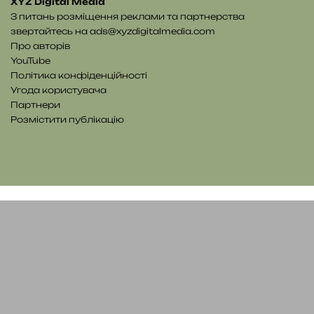
XYZ Digital Media
З питань розміщення реклами та партнерства
звертайтесь на
ads@xyzdigitalmedia.com
Про авторів
YouTube
Політика конфіденційності
Угода користувача
Партнери
Розмістити публікацію
YouTube
Telegram
Patreon
RSS
Facebook
X
WhatsApp
Telegram
e-
Читайте
mail
нас
на
WE.UA