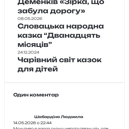
Деменків «Зірка, що
забула дорогу»
08.05.2026
Словацька народна
казка “Дванадцять
місяців”
24.12.2024
Чарівний світ казок
для дітей
Один коментар
:
Шабардіна Людмила
14.05.2026 о 22:44
Можливо я зараз скажу непо­пу­ляр­ну річ, але