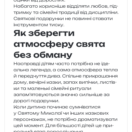
Набагато кори­сні­ше від­ді­ля­ти любов, під­
трим­ку та сімей­ні тра­ди­ції від дисци­плі­ни.
Святкові пода­рун­ки не повин­ні ста­ва­ти
інстру­мен­том тиску.
Як зберегти
атмосферу свята
без обману
Насправді дітям часто потрі­бна не іде­
аль­на леген­да, а сама атмо­сфе­ра тепла
й перед­чу­т­тя дива. Спільне при­кра­ша­н­ня
дому, вечір­ні казки, запах випі­чки, листів­
ки та малень­кі сімей­ні риту­а­ли
запам’ятовуються зна­чно силь­ні­ше за
доро­гі подарунки.
Коли дити­на почи­нає сум­ні­ва­ти­ся
у Святому Миколаї чи інших каз­ко­вих
пер­со­на­жах, не потрі­бно дра­ма­ти­зу­ва­ти
цей момент. Для біль­шо­сті дітей це при­
ро­дний етап дорослішання.