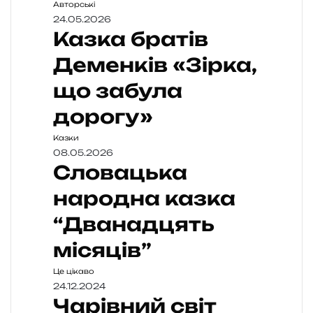
Авторські
24.05.2026
Казка братів
Деменків «Зірка,
що забула
дорогу»
Казки
08.05.2026
Словацька
народна казка
“Дванадцять
місяців”
Це цікаво
24.12.2024
Чарівний світ