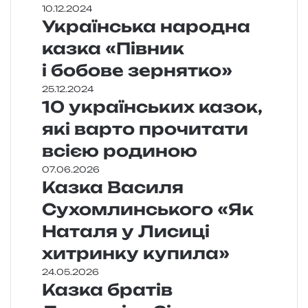
10.12.2024
Українська народна
казка «Півник
і бобове зернятко»
25.12.2024
10 українських казок,
які варто прочитати
всією родиною
07.06.2026
Казка Василя
Сухомлинського «Як
Наталя у Лисиці
хитринку купила»
24.05.2026
Казка братів