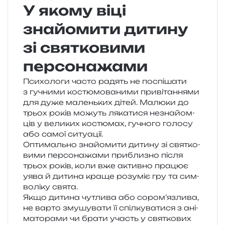
У якому віці
знайомити дитину
зі святковими
персонажами
Психологи часто радять не поспі­ша­ти
з гучни­ми костю­мо­ва­ни­ми при­ві­та­н­ня­ми
для дуже малень­ких дітей. Малюки до
трьох років можуть ляка­ти­ся незна­йом­
ців у вели­ких костю­мах, гучно­го голо­су
або самої ситуації.
Оптимально зна­йо­ми­ти дити­ну зі свя­тко­
ви­ми пер­со­на­жа­ми при­бли­зно після
трьох років, коли вже актив­но пра­цює
уява й дити­на краще розу­міє гру та сим­
во­лі­ку свята.
Якщо дити­на чутли­ва або сором’язлива,
не варто зму­шу­ва­ти її спіл­ку­ва­ти­ся з ані­
ма­то­ра­ми чи брати участь у свя­тко­вих