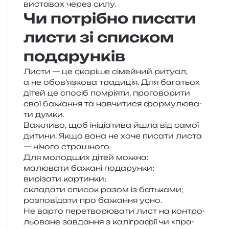
виста­вах через силу.
Чи потрібно писати
листи зі списком
подарунків
Листи — це ско­рі­ше сімей­ний риту­ал,
а не обов’язкова тра­ди­ція. Для бага­тьох
дітей це спо­сіб помрі­я­ти, про­го­во­ри­ти
свої бажа­н­ня та навчи­ти­ся фор­му­лю­ва­
ти думки.
Важливо, щоб іні­ці­а­ти­ва йшла від самої
дити­ни. Якщо вона не хоче писа­ти листа
— нічо­го страшного.
Для молод­ших дітей можна:
малю­ва­ти бажа­ні подарунки;
вирі­за­ти картинки;
скла­да­ти спи­сок разом із батьками;
роз­по­від­а­ти про бажа­н­ня усно.
Не варто пере­тво­рю­ва­ти лист на кон­тро­
льо­ва­не зав­да­н­ня з калі­гра­фії чи «пра­