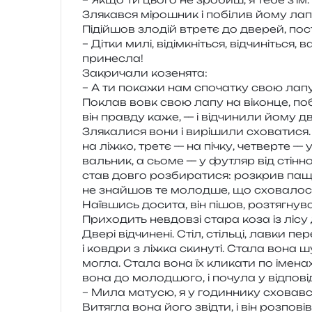
Злякався міро­шник і побі­лив йому лапу
Підійшов зло­дій втре­тє до две­рей, пос
– Дітки милі, віді­мкні­ться, від­чи­ні­тьс
принесла!
Закричали козе­ня­та:
– А ти пока­жи нам спо­ча­тку свою ла
Поклав вовк свою лапу на вікон­це, поба
він прав­ду каже, — і від­чи­ни­ли йому дв
Злякалися вони і вирі­ши­ли схо­ва­ти­ся
на ліжко, третє — на пічку, четвер­те —
валь­ник, а сьоме — у футляр від стін­но­
став довго роз­би­ра­ти­ся: роз­крив пащу
не зна­йшов те молод­ше, що схо­ва­ло­
Наївшись доси­та, він пішов, роз­тя­гнув­с
Приходить невдов­зі стара коза із лісу 
Двері від­чи­не­ні. Стіл, стіль­ці, лавки пе
і ков­дри з ліжка ски­ну­ті. Стала вона шу
могла. Стала вона їх кли­ка­ти по іме­нах
вона до молод­шо­го, і почу­ла у від­по­
– Мила мату­сю, я у годин­ни­ку сховавс
Витягла вона його звід­ти, і він роз­по­ві