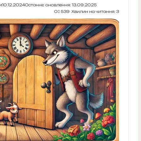
и
10.12.2024
Останнє оновлення: 13.09.2025
0
539
Хвилин на читання: 3