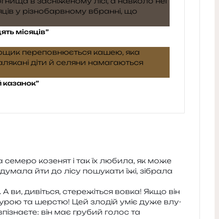
ять місяців”
 казанок”
семе­ро козе­нят і так їх люби­ла, як може
у­ма­ла йти до лісу пошу­ка­ти їжі, зібра­ла
 А ви, диві­ться, сте­ре­жі­ться вовка! Якщо він
ку­рою та шер­стю! Цей зло­дій уміє дуже влу­
пі­зна­є­те: він має гру­бий голос та