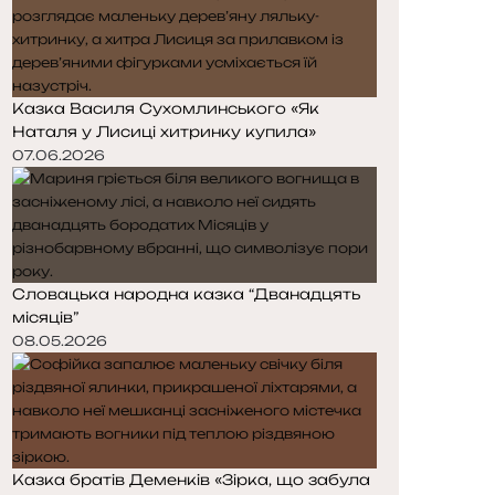
Казка Василя Сухомлинського «Як
Наталя у Лисиці хитринку купила»
07.06.2026
Словацька народна казка “Дванадцять
місяців”
08.05.2026
Казка братів Деменків «Зірка, що забула