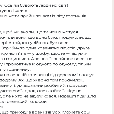
. Ось які бува­ють люди на світі!
ту­кав і каже:
я, ваша мати при­йшла, вам із лісу гостин­ців
пу, щоб ми знали, що ти наша матуся.
­чи­ли вони, що вона біла, і поду­ма­ли, що
ері. А той, хто уві­йшов, був вовк.
. Стрибнуло одне козе­ня­тко під стіл, друге —
 у кухню, п’яте — у шафу, шосте — під уми­
го годин­ни­ка. Але всіх їх зна­йшов вовк і не
 і про­ков­тнув їх одно­го по одно­му; тіль­ки
ся у годиннику.
я на зеле­ній галя­вин­ці під дере­вом і заснув.
додо­му. Ах, що ж вона там поба­чи­ла!…
ре­ки­ну­ті, уми­валь­ник роз­би­тий, поду­шки
ка­ти своїх діток, але зна­йти їх ніде не
, але ніхто не від­кли­кав­ся. Нарешті піді­йшла
відь тонень­кий голосок:
я!
в, що при­хо­див вовк і з’їв усіх. Можете собі