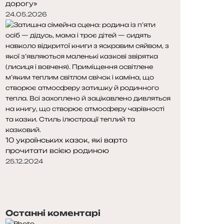
дорогу»
24.05.2026
10 українських казок, які варто
прочитати всією родиною
25.12.2024
Попередня
сторінка
Наступна
сторінка
Останні коментарі