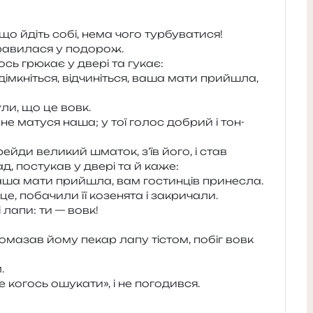
к що йдіть собі, нема чого турбуватися!
ра­ви­ла­ся у подорож.
ось грю­кає у двері та гукає:
іді­мкні­ться, від­чи­ні­ться, ваша мати при­йшла,
у­ли, що це вовк.
и не мату­ся наша; у тої голос добрий і тон­
ей­ди вели­кий шма­ток, з’їв його, і став
д, посту­кав у двері та й каже:
ся, ваша мати при­йшла, вам гостин­ців принесла.
 поба­чи­ли її козе­ня­та і закричали.
і лапи: ти — вовк!
Помазав йому пекар лапу тістом, побіг вовк
.
когось ошу­ка­ти», і не погодився.