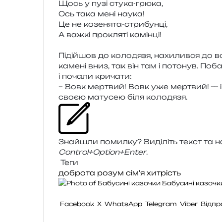
Щось у пузі стука-грюка,
Ось така мені наука!
Це не козе­ня­та-стри­бун­ці,
А важкі про­кля­ті камін­ці!
Підійшов до коло­дя­зя, нахи­лив­ся до во
каме­ні вниз, так він там і пото­нув. Поб
і поча­ли кричати:
– Вовк мер­твий! Вовк уже мер­твий! — і 
своєю мату­сею біля колодязя.
Знайшли помил­ку? Виділіть текст та нат
Control+Option+Enter
.
Теги
доброта
розум
сім'я
хитрість
Бабусині казочк
Facebook
X
WhatsApp
Telegram
Viber
Відпр