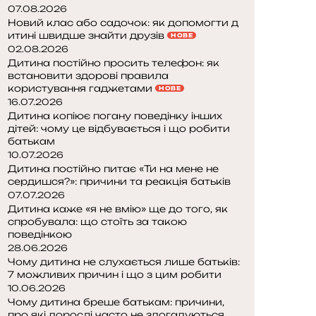
07.08.2026
Новий клас або садочок: як допомогти д
итині швидше знайти друзів
НОВЕ
02.08.2026
Дитина постійно просить телефон: як
встановити здорові правила
користування гаджетами
НОВЕ
16.07.2026
Дитина копіює погану поведінку інших
дітей: чому це відбувається і що робити
батькам
10.07.2026
Дитина постійно питає «Ти на мене не
сердишся?»: причини та реакція батьків
07.07.2026
Дитина каже «я не вмію» ще до того, як
спробувала: що стоїть за такою
поведінкою
28.06.2026
Чому дитина не слухається лише батьків:
7 можливих причин і що з цим робити
10.06.2026
Чому дитина бреше батькам: причини,
про які дорослі часто не здогадуються