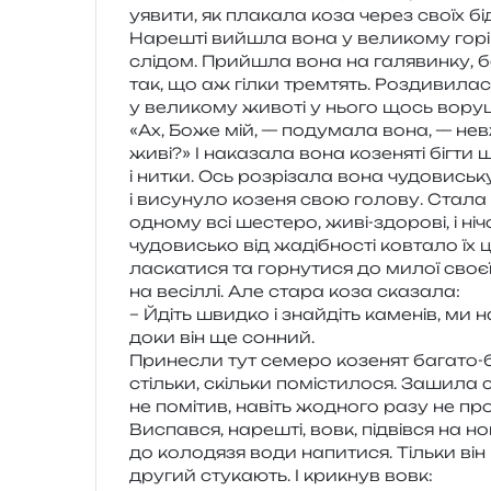
уяви­ти, як пла­ка­ла коза через своїх б
Нарешті вийшла вона у вели­ко­му горі 
слі­дом. Прийшла вона на галя­вин­ку, б
так, що аж гілки трем­тять. Роздивилася
у вели­ко­му живо­ті у нього щось вору­
«Ах, Боже мій, — поду­ма­ла вона, — невж
живі?» І нака­за­ла вона козе­ня­ті бігти
і нитки. Ось роз­рі­за­ла вона чудо­ви­ськ
і вису­ну­ло козе­ня свою голо­ву. Стала 
одно­му всі шесте­ро, живі-здо­ро­ві, і ні
чудо­ви­сько від жаді­бно­сті ков­та­ло 
ласка­ти­ся та гор­ну­ти­ся до милої своєї
на весіл­лі. Але стара коза сказала:
– Йдіть швид­ко і зна­йдіть каме­нів, ми н
доки він ще сонний.
Принесли тут семе­ро козе­нят бага­то-ба
стіль­ки, скіль­ки помі­сти­ло­ся. Зашил
не помі­тив, навіть жодно­го разу не пр
Виспався, наре­шті, вовк, під­вів­ся на но
до коло­дя­зя води напи­ти­ся. Тільки він
дру­гий сту­ка­ють. І кри­кнув вовк: