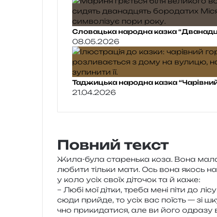
Словацька народна казка “Дванадц
08.05.2026
Таджицька народна казка “Чарівний
21.04.2026
Повний текст
Жила-була ста­рень­ка коза. Вона мала 
люби­ти тіль­ки мати. Ось вона якось над
у коло усіх своїх діто­чок та й каже:
– Любі мої дітки, треба мені піти до лісу.
сюди при­йде, то усіх вас поїсть — зі ш
чно при­ки­да­ти­ся, але ви його одра­зу в