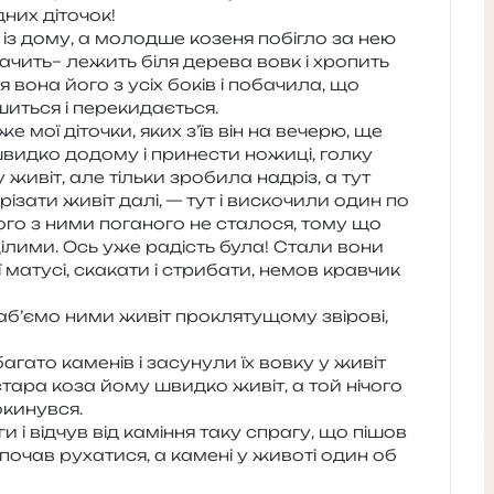
ідних діточок!
із дому, а молод­ше козе­ня побі­гло за нею
ачить– лежить біля дере­ва вовк і хро­пить
 вона його з усіх боків і поба­чи­ла, що
ши­ться і перекидається.
е мої діто­чки, яких з’їв він на вече­рю, ще
 швид­ко додо­му і при­не­сти ножи­ці, голку
у живіт, але тіль­ки зро­би­ла надріз, а тут
різа­ти живіт далі, — тут і виско­чи­ли один по
чо­го з ними пога­но­го не ста­ло­ся, тому що
їх ціли­ми. Ось уже радість була! Стали вони
 мату­сі, ска­ка­ти і стри­ба­ти, немов крав­чик
аб’ємо ними живіт про­кля­ту­що­му зві­ро­ві,
га­то каме­нів і засу­ну­ли їх вовку у живіт
а стара коза йому швид­ко живіт, а той нічо­го
окинувся.
ги і від­чув від камі­н­ня таку спра­гу, що пішов
 почав руха­ти­ся, а каме­ні у живо­ті один об