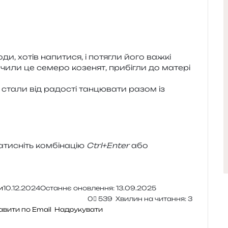
ди, хотів напи­ти­ся, і потя­гли його важкі
ачили це семе­ро козе­нят, при­бі­гли до мате­рі
стали від радо­сті тан­цю­ва­ти разом із
и­сніть ком­бі­на­цію
Ctrl+Enter
або
и
10.12.2024
Останнє оновлення: 13.09.2025
0
539
Хвилин на читання: 3
авити по Email
Надрукувати