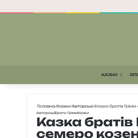
КАЗКИ
ОП
Головна
/
Казки
/
Авторські
/
Казка братів Грімм
Авторські
Брати Грімм
Казки
Казка братів
семеро козе