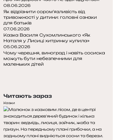
08.06.2026
Як відрізнити сором’язливість від
тривожності у дитини: головні ознаки
для батьків
07.06.2026
Казка Василя Сухомлинського «Як
Наталя у Лисиці хитринку купила»
05.06.2026
Чому черешня, виноград і навіть сосиска
можуть бути небезпечними для
маленьких дітей
Попередня
сторінка
Наступна
сторінка
Читають зараз
Казки