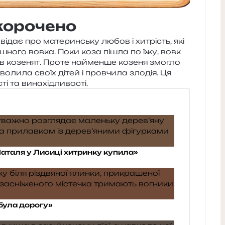
корочено
від­ає про мате­рин­ську любов і хитрість, які
ра­шно­го вовка. Поки коза пішла по їжу, вовк
в козе­нят. Проте най­мен­ше козе­ня змо­гло
о­ли­ла своїх дітей і пров­чи­ла зло­дія. Ця
о­сті та винахідливості.
аталя у Лисиці хитринку купила»
абула дорогу»