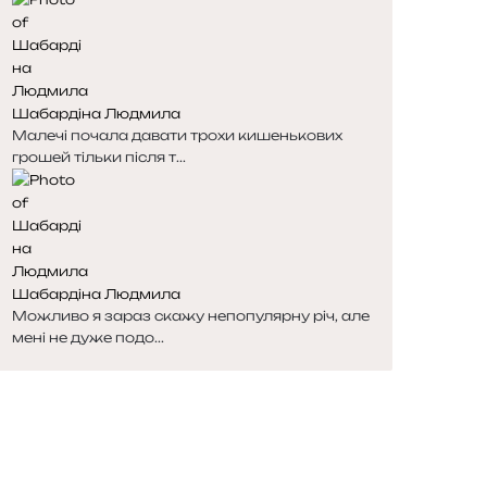
Шабардіна Людмила
Малечі почала давати трохи кишенькових
грошей тільки після т...
Шабардіна Людмила
Можливо я зараз скажу непопулярну річ, але
мені не дуже подо...