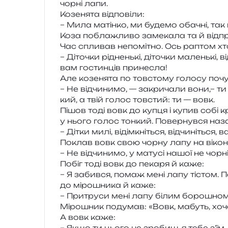
чорні лапи.
Козенята від­по­ві­ли:
– Мила матін­ко, ми буде­мо оба­чні, та
Коза побла­жли­во заме­ка­ла та й від­п
Час спли­вав непо­мі­тно. Ось раптом хт
– Діточки ріднень­кі, діто­чки малень­кі, в
вам гостин­ців принесла!
Але козе­ня­та по тов­сто­му голо­су поч
– Не від­чи­ни­мо, — закри­ча­ли вони,– т
кий, а твій голос тов­стий: ти — вовк.
Пішов тоді вовк до купця і купив собі кр
у нього голос тон­кий. Повернувся наза
– Дітки милі, віді­мкні­ться, від­чи­ні­ть
Поклав вовк свою чорну лапу на вікон­це,
– Не від­чи­ни­мо, у мату­сі нашої не чорн
Побіг тоді вовк до пека­ря й каже:
– Я забив­ся, помаж мені лапу тістом. 
до міро­шни­ка й каже:
– Притруси мені лапу білим борошном
Мірошник поду­мав: «Вовк, мабуть, хоче 
А вовк каже:
– Якщо ти цього не зро­биш, я тебе з’їм.