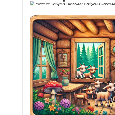
Бабусині казочк