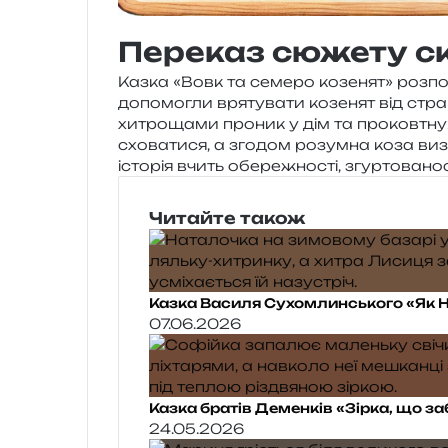
Переказ сюжету с
Казка «Вовк та семе­ро козе­нят» роз­по­
допо­мо­гли вря­ту­ва­ти козе­нят від ст
хитро­ща­ми про­ник у дім та про­ков­тну
схо­ва­ти­ся, а зго­дом розум­на коза визв
істо­рія вчить обе­ре­жно­сті, згур­то­ва­н
Читайте також
Казка Василя Сухомлинського «Як Н
07.06.2026
Казка братів Деменків «Зірка, що з
24.05.2026