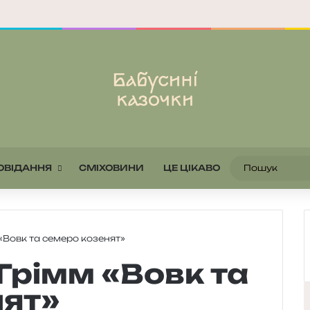
ОВІДАННЯ
СМІХОВИНИ
ЦЕ ЦІКАВО
 «Вовк та семеро козенят»
 Грімм «Вовк та
нят»