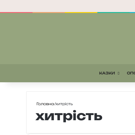
КАЗКИ
ОП
Головна
/
хитрість
хитрість