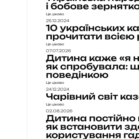
і бобове зернятк
Це цікаво
25.12.2024
10 українських ка
прочитати всією
Це цікаво
07.07.2026
Дитина каже «я н
як спробувала: щ
поведінкою
Це цікаво
24.12.2024
Чарівний світ каз
Це цікаво
02.08.2026
Дитина постійно
як встановити з
користування г