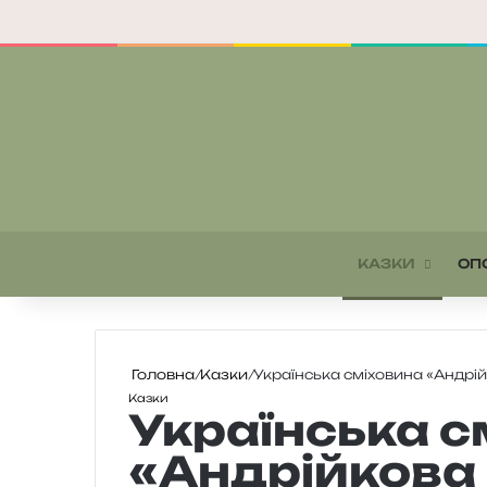
КАЗКИ
ОП
Головна
/
Казки
/
Українська сміховина «Андрій
Казки
Українська с
«Андрійкова 