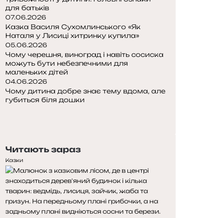
для батьків
07.06.2026
Казка Василя Сухомлинського «Як
Наталя у Лисиці хитринку купила»
05.06.2026
Чому черешня, виноград і навіть сосиска
можуть бути небезпечними для
маленьких дітей
04.06.2026
Чому дитина добре знає тему вдома, але
губиться біля дошки
Попередня
сторінка
Наступна
сторінка
Читають зараз
Казки