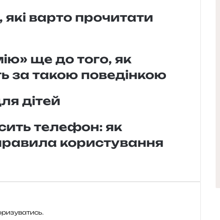
, які варто прочитати
ію» ще до того, як
ть за такою поведінкою
для дітей
сить телефон: як
 правила користування
оризуватись
.