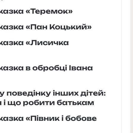
казка «Теремок»
казка «Пан Коцький»
казка «Лисичка
азка в обробці Івана
 поведінку інших дітей:
я і що робити батькам
азка «Півник і бобове