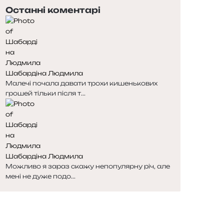
Останні коментарі
Шабардіна Людмила
Малечі почала давати трохи кишенькових
грошей тільки після т...
Шабардіна Людмила
Можливо я зараз скажу непопулярну річ, але
мені не дуже подо...