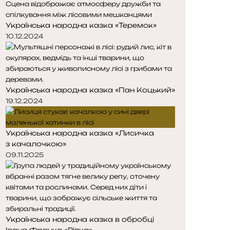
Українська народна казка «Теремок»
10.12.2024
Українська народна казка «Пан Коцький»
19.12.2024
Українська народна казка «Лисичка
з качалочкою»
09.11.2025
Українська народна казка в обробці
Івана Франка «Ріпка»