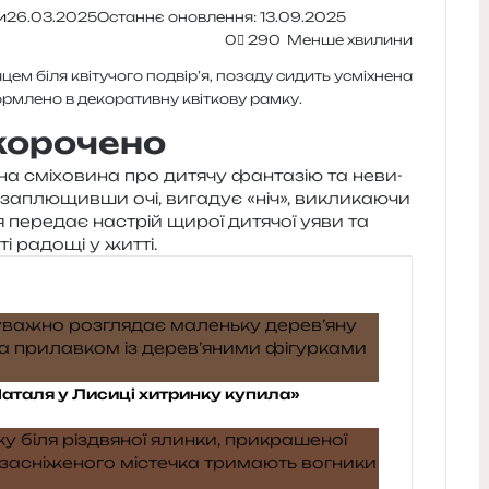
и
26.03.2025
Останнє оновлення: 13.09.2025
0
290
Менше хвилини
корочено
а смі­хо­ви­на про дитя­чу фан­та­зію та неви­
плю­щив­ши очі, вига­дує «ніч», викли­ка­ю­чи
ія пере­дає настрій щирої дитя­чої уяви та
ті радо­щі у житті.
аталя у Лисиці хитринку купила»