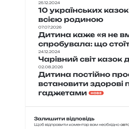
25.12.2024
10 українських казок
всією родиною
07.07.2026
Дитина каже «я не вм
спробувала: що стої
24.12.2024
Чарівний світ казок 
02.08.2026
Дитина постійно про
встановити здорові
гаджетами
НОВЕ
Залишити відповідь
Щоб відправити коментар вам необхідно
авт