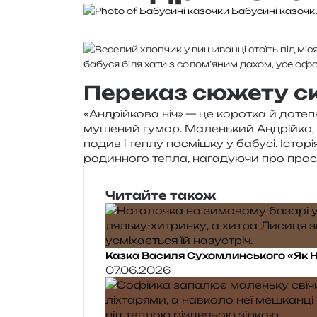
Бабусині казочк
Переказ сюжету с
«Андрійкова ніч» — це коро­тка й доте­пн
му­ше­ний гумор. Маленький Андрійко, за
подив і теплу посмі­шку у бабу­сі. Істор
родин­но­го тепла, нага­ду­ю­чи про про­с
Читайте також
Казка Василя Сухомлинського «Як Н
07.06.2026