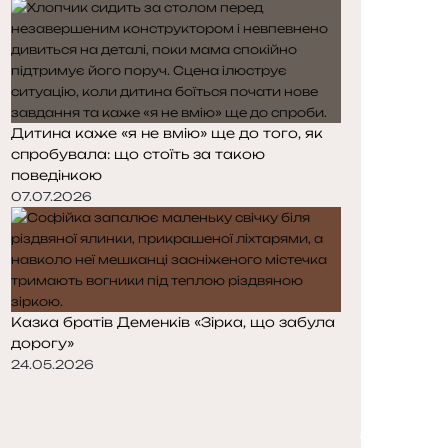
Дитина каже «я не вмію» ще до того, як
спробувала: що стоїть за такою
поведінкою
07.07.2026
Казка братів Деменків «Зірка, що забула
дорогу»
24.05.2026
Попередня
сторінка
Наступна
сторінка