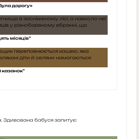
абула дорогу»
ять місяців”
 казанок”
та. Здивована бабу­ся запитує: