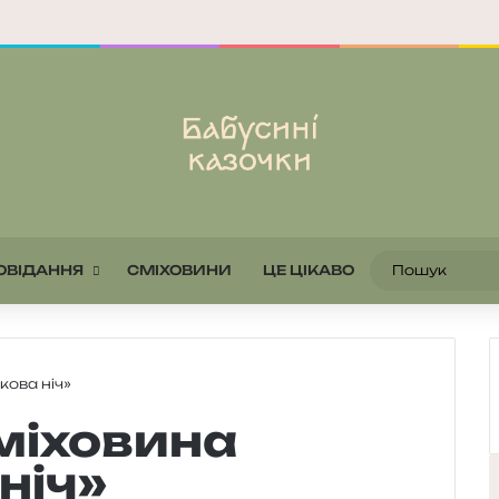
ОВІДАННЯ
СМІХОВИНИ
ЦЕ ЦІКАВО
кова ніч»
міховина
ніч»