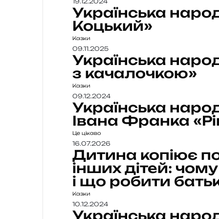
19.12.2024
Українська наро
Коцький»
Казки
09.11.2025
Українська наро
з качалочкою»
Казки
09.12.2024
Українська народ
Івана Франка «Рі
Це цікаво
16.07.2026
Дитина копіює по
інших дітей: чому
і що робити бать
Казки
10.12.2024
Українська народ