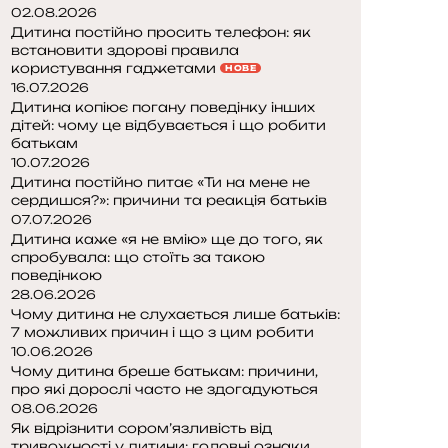
02.08.2026
Дитина постійно просить телефон: як
встановити здорові правила
користування гаджетами
НОВЕ
16.07.2026
Дитина копіює погану поведінку інших
дітей: чому це відбувається і що робити
батькам
10.07.2026
Дитина постійно питає «Ти на мене не
сердишся?»: причини та реакція батьків
07.07.2026
Дитина каже «я не вмію» ще до того, як
спробувала: що стоїть за такою
поведінкою
28.06.2026
Чому дитина не слухається лише батьків:
7 можливих причин і що з цим робити
10.06.2026
Чому дитина бреше батькам: причини,
про які дорослі часто не здогадуються
08.06.2026
Як відрізнити сором’язливість від
тривожності у дитини: головні ознаки