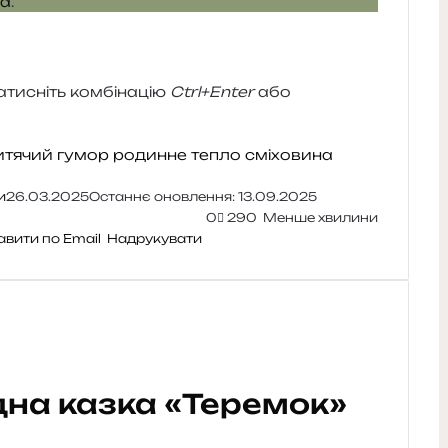
ua
.
и­сніть ком­бі­на­цію
Ctrl+Enter
або
итячий гумор
родинне тепло
сміховина
и
26.03.2025
Останнє оновлення: 13.09.2025
0
290
Менше хвилини
авити по Email
Надрукувати
дна казка «Теремок»