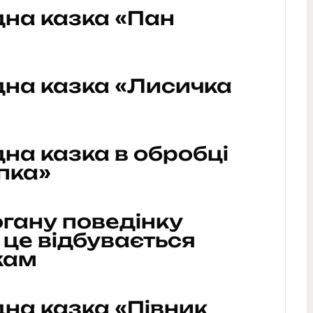
дна казка «Пан
дна казка «Лисичка
на казка в обробці
пка»
гану поведінку
 це відбувається
кам
на казка «Півник