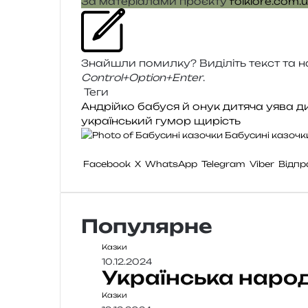
За мате­рі­а­ла­ми про­є­кту
folklore.com.
Знайшли помил­ку? Виділіть текст та нат
Control+Option+Enter
.
Теги
Андрійко
бабуся й онук
дитяча уява
д
український гумор
щирість
Бабусині казочк
Facebook
X
WhatsApp
Telegram
Viber
Відпр
Популярне
Казки
10.12.2024
Українська наро
Казки