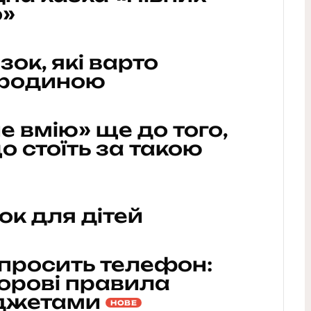
о»
зок, які варто
 родиною
е вмію» ще до того,
о стоїть за такою
ок для дітей
 просить телефон:
дорові правила
аджетами
НОВЕ