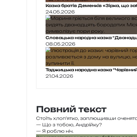
Казка братів Деменків «Зірка, що з
24.05.2026
Словацька народна казка “Дванадц
08.05.2026
Таджицька народна казка “Чарівний
21.04.2026
Повний текст
Стоїть хлоп’ятко, заплю­щив­ши оче­ня­
— Що з тобою, Андрійку?
— Я роблю ніч.