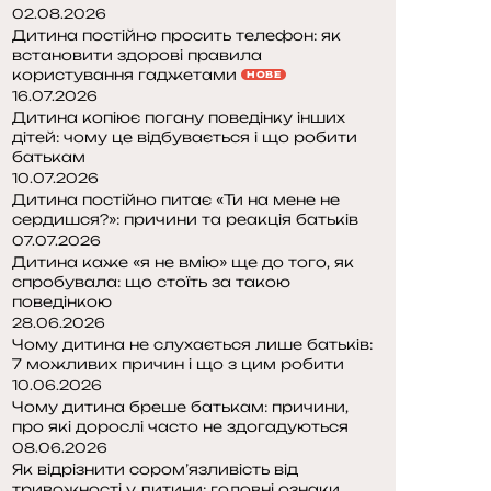
02.08.2026
Дитина постійно просить телефон: як
встановити здорові правила
користування гаджетами
НОВЕ
16.07.2026
Дитина копіює погану поведінку інших
дітей: чому це відбувається і що робити
батькам
10.07.2026
Дитина постійно питає «Ти на мене не
сердишся?»: причини та реакція батьків
07.07.2026
Дитина каже «я не вмію» ще до того, як
спробувала: що стоїть за такою
поведінкою
28.06.2026
Чому дитина не слухається лише батьків:
7 можливих причин і що з цим робити
10.06.2026
Чому дитина бреше батькам: причини,
про які дорослі часто не здогадуються
08.06.2026
Як відрізнити сором’язливість від
тривожності у дитини: головні ознаки