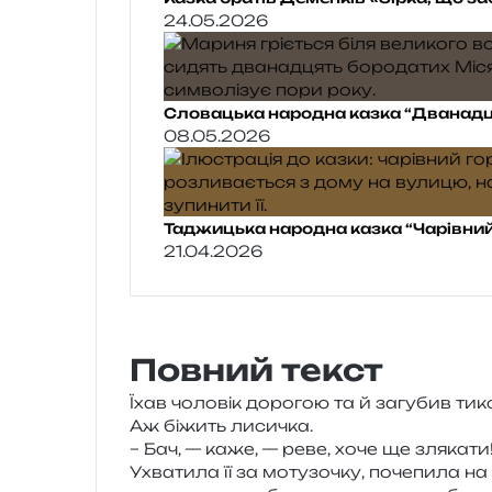
24.05.2026
Словацька народна казка “Дванадц
08.05.2026
Таджицька народна казка “Чарівний
21.04.2026
Повний текст
Їхав чоло­вік доро­гою та й загу­бив тик
Аж біжить лисичка.
– Бач, — каже, — реве, хоче ще зля­ка­ти
Ухватила її за моту­зо­чку, поче­пи­ла н