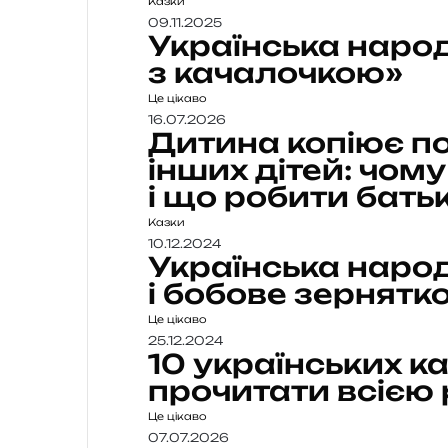
Казки
09.11.2025
Українська наро
з качалочкою»
Це цікаво
16.07.2026
Дитина копіює по
інших дітей: чому
і що робити бать
Казки
10.12.2024
Українська народ
і бобове зернятк
Це цікаво
25.12.2024
10 українських ка
прочитати всією
Це цікаво
07.07.2026