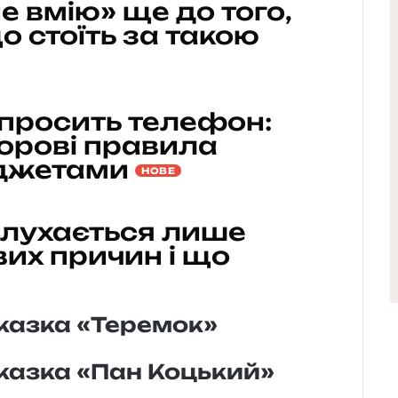
е вмію» ще до того,
о стоїть за такою
 просить телефон:
дорові правила
аджетами
НОВЕ
слухається лише
вих причин і що
казка «Теремок»
казка «Пан Коцький»