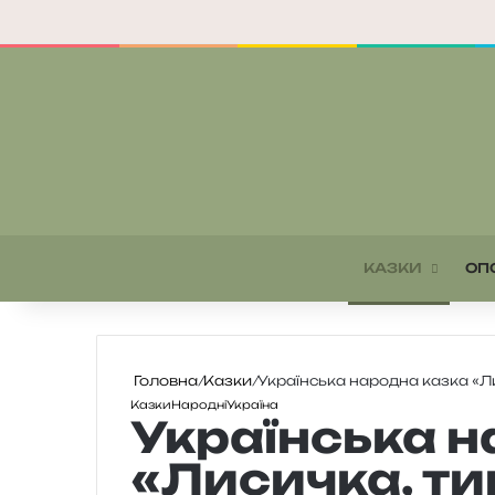
КАЗКИ
ОП
Головна
/
Казки
/
Українська народна казка «Ли
Казки
Народні
Україна
Українська н
«Лисичка, ти