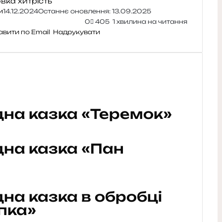
овка
хитрість
и
14.12.2024
Останнє оновлення: 13.09.2025
0
405
1 хвилина на читання
авити по Email
Надрукувати
дна казка «Теремок»
дна казка «Пан
на казка в обробці
пка»