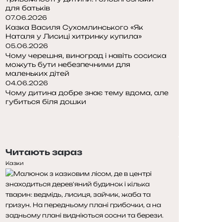
для батьків
07.06.2026
Казка Василя Сухомлинського «Як
Наталя у Лисиці хитринку купила»
05.06.2026
Чому черешня, виноград і навіть сосиска
можуть бути небезпечними для
маленьких дітей
04.06.2026
Чому дитина добре знає тему вдома, але
губиться біля дошки
Попередня
сторінка
Наступна
сторінка
Читають зараз
Казки