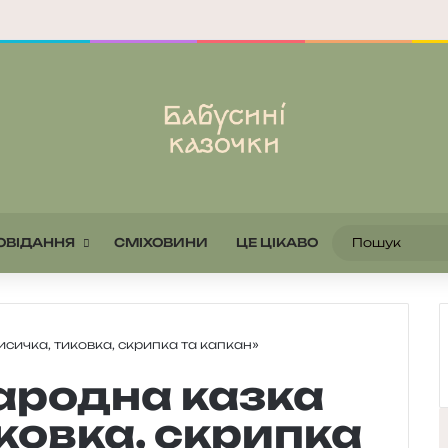
ОВІДАННЯ
СМІХОВИНИ
ЦЕ ЦІКАВО
сичка, тиковка, скрипка та капкан»
ародна казка
ковка, скрипка