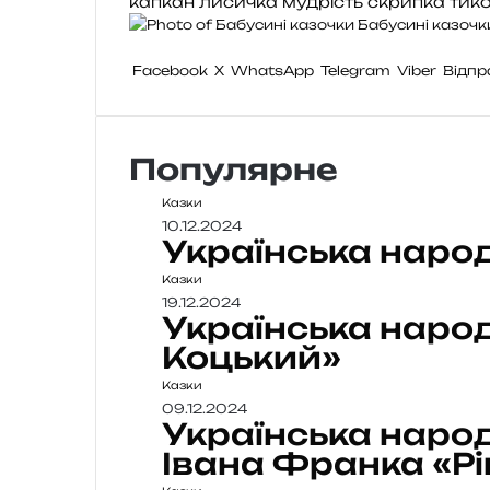
капкан
лисичка
мудрість
скрипка
тик
Бабусині казочк
Facebook
X
WhatsApp
Telegram
Viber
Відпр
Популярне
Казки
10.12.2024
Українська наро
Казки
19.12.2024
Українська наро
Коцький»
Казки
09.12.2024
Українська народ
Івана Франка «Рі