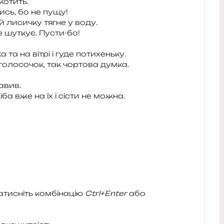
ькотить.
­сись, бо не пущу!
й лиси­чку тягне у воду.
це шуткує. Пусти-бо!
 та на вітрі і гуде потихеньку.
оло­со­чок, так чор­то­ва думка.
авив.
Хіба вже на їх і сісти не можна.
и­сніть ком­бі­на­цію
Ctrl+Enter
або