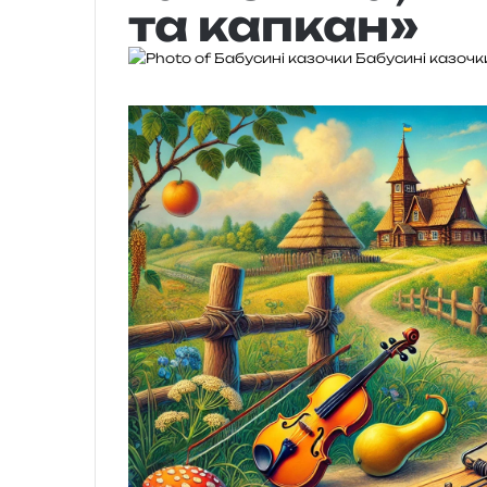
та капкан»
Бабусині казочк