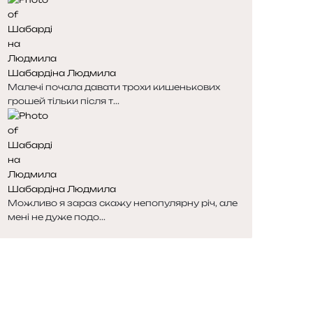
Шабардіна Людмила
Малечі почала давати трохи кишенькових
грошей тільки після т...
Шабардіна Людмила
Можливо я зараз скажу непопулярну річ, але
мені не дуже подо...