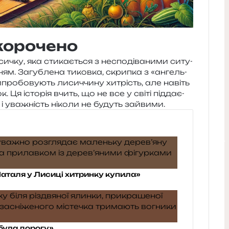
корочено
­чку, яка сти­ка­є­ться з неспо­ді­ва­ни­ми ситу­
­н­ням. Загублена тиков­ка, скри­пка з «ангель­
о­бо­ву­ють лисич­чи­ну хитрість, але навіть
к. Ця істо­рія вчить, що не все у світі під­да­є­
 і ува­жність ніко­ли не будуть зайвими.
аталя у Лисиці хитринку купила»
абула дорогу»