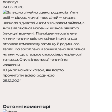
дорогу»
24.05.2026
10 українських казок, які варто
прочитати всією родиною
25.12.2024
Попередня
сторінка
Наступна
сторінка
Останні коментарі