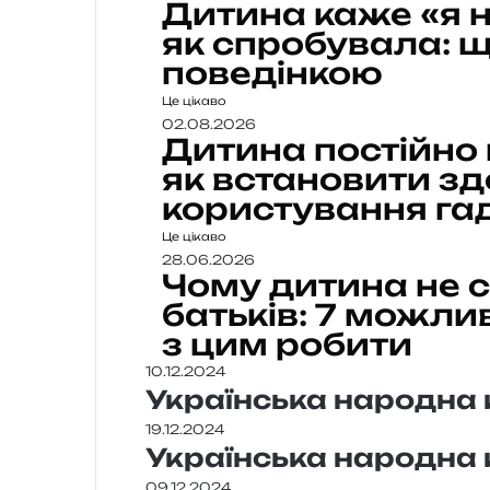
Дитина каже «я н
як спробувала: щ
поведінкою
Це цікаво
02.08.2026
Дитина постійно
як встановити з
користування г
Це цікаво
28.06.2026
Чому дитина не 
батьків: 7 можли
з цим робити
10.12.2024
Українська народна 
19.12.2024
Українська народна 
09.12.2024