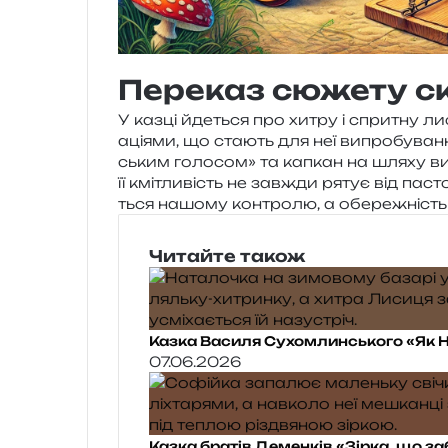
Переказ сюжету с
У казці йде­ться про хитру і спри­тну лиси
а­ці­я­ми, що ста­ють для неї випро­бу­ва
ським голо­сом» та капкан на шляху випр
її кмі­тли­вість не зав­жди рятує від пасто
ться нашо­му кон­тро­лю, а обе­ре­жність
Читайте також
Казка Василя Сухомлинського «Як Н
07.06.2026
Казка братів Деменків «Зірка, що з