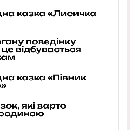
дна казка «Лисичка
гану поведінку
 це відбувається
кам
на казка «Півник
о»
зок, які варто
 родиною