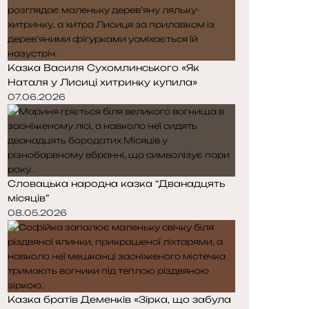
Казка Василя Сухомлинського «Як
Наталя у Лисиці хитринку купила»
07.06.2026
Словацька народна казка “Дванадцять
місяців”
08.05.2026
Казка братів Деменків «Зірка, що забула