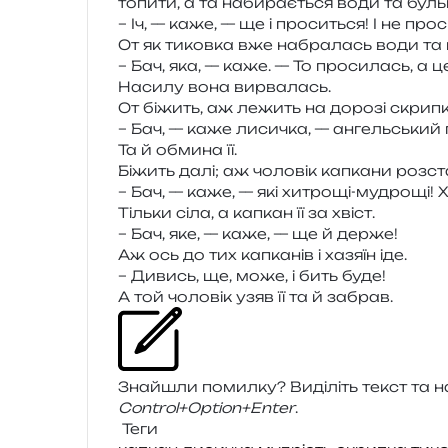
топи­ти, а та наби­ра­є­ться води та бул
– Іч, — каже, — ще і про­си­ться! І не про
От як тиков­ка вже набра­лась води та 
– Бач, яка, — каже. — То про­си­лась, а 
Насилу вона вирвалась.
От біжить, аж лежить на доро­зі скри­пка
– Бач, — каже лиси­чка, — ангель­ський г
Та й обми­на її.
Біжить далі; аж чоло­вік капка­ни розст
– Бач, — каже, — які хитро­щі-мудро­щі! 
Тільки сіла, а капкан її за хвіст.
– Бач, яке, — каже, — ще й держе!
Аж ось до тих капка­нів і хазя­їн іде.
– Дивись, ще, може, і бить буде!
А той чоло­вік узяв її та й забрав.
Знайшли помил­ку? Виділіть текст та нат
Control+Option+Enter
.
Теги