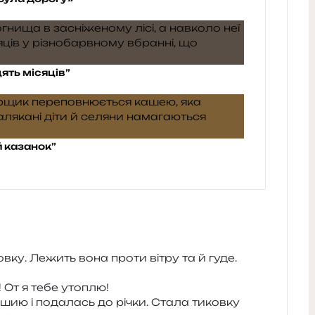
ять місяців”
 казанок”
ов­ку. Лежить вона проти вітру та й гуде.
! От я тебе утоплю!
а шию і пода­лась до річки. Стала тиков­ку