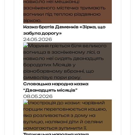
Казка братів Деменків «Зірка, що
забула дорогу»
24.05.2026
Словацька народна казка
“Дванадцять місяців”
08.05.2026
Таджицька народна казка