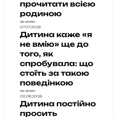
прочитати всією
родиною
Це цікаво
07.07.2026
Дитина каже «я
не вмію» ще до
того, як
спробувала: що
стоїть за такою
поведінкою
Це цікаво
02.08.2026
Дитина постійно
просить