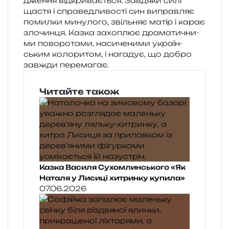
дже­н­ня від­кри­ва­є­ться. Завдяки силі
щастя і спра­ве­дли­во­сті син виправ­ляє
помил­ки мину­ло­го, звіль­няє матір і карає
зло­чин­ця. Казка захо­плює дра­ма­ти­чни­
ми пово­ро­та­ми, наси­че­ни­ми укра­їн­
ським коло­ри­том, і нага­дує, що добро
зав­жди перемагає.
Читайте також
Казка Василя Сухомлинського «Як
Наталя у Лисиці хитринку купила»
07.06.2026