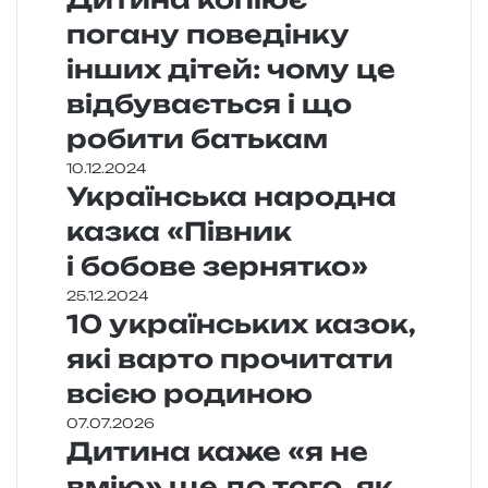
погану поведінку
інших дітей: чому це
відбувається і що
робити батькам
10.12.2024
Українська народна
казка «Півник
і бобове зернятко»
25.12.2024
10 українських казок,
які варто прочитати
всією родиною
07.07.2026
Дитина каже «я не
вмію» ще до того, як