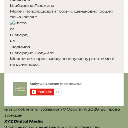
Шабардіна Людмила
Малечі почала давати трохи кишенькових грошей
тільки після т...
Шабардіна Людмила
Можливо я зараз скажу непопулярну річ, але мені
не дуже подо...
grandmothersfairytales.com © Copyright 2026. Всі права
захищені
XYZ Digital Media
З питань розміщення реклами та партнерства