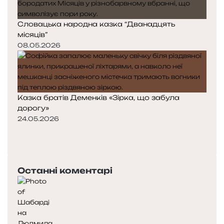
Словацька народна казка “Дванадцять
місяців”
08.05.2026
Казка братів Деменків «Зірка, що забула
дорогу»
24.05.2026
Попередня
сторінка
Наступна
сторінка
Останні коментарі