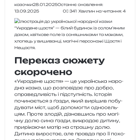
казочки
28.01.2025
Останнє оновлення:
13.09.2025
0
341
Хвилин на читання: 4
Переказ сюжету
скорочено
«Украдене щастя» — це укра­їн­ська наро­
дна казка, що роз­по­від­ає про добро,
спра­ве­дли­вість і під­сту­пність. Історія
почи­на­є­ться з ґазди, який вирі­шив побу­
ду­ва­ти міст, щоб допо­мог­ти одно­сель­
цям. Проте зло­дій, дізнав­шись про магі­
чну долю сина ґазди, викра­дає дити­ну,
при­рі­ка­ю­чи матір на стра­шну долю.
Дитина виро­стає, але прав­да про її похо­