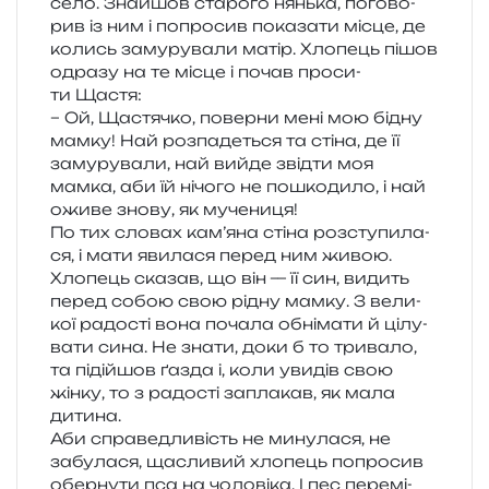
село. Знайшов ста­ро­го нянь­ка, пого­во­
рив із ним і попро­сив пока­за­ти місце, де
колись заму­ру­ва­ли матір. Хлопець пішов
одра­зу на те місце і почав про­си­
ти Щастя:
– Ой, Щастячко, повер­ни мені мою бідну
мамку! Най роз­па­де­ться та стіна, де її
заму­ру­ва­ли, най вийде звід­ти моя
мамка, аби їй нічо­го не пошко­ди­ло, і най
оживе знову, як мучениця!
По тих сло­вах кам’я­на стіна роз­сту­пи­ла­
ся, і мати яви­ла­ся перед ним живою.
Хлопець ска­зав, що він — її син, видить
перед собою свою рідну мамку. З вели­
кої радо­сті вона поча­ла обні­ма­ти й цілу­
ва­ти сина. Не знати, доки б то три­ва­ло,
та піді­йшов ґазда і, коли уви­дів свою
жінку, то з радо­сті запла­кав, як мала
дитина.
Аби спра­ве­дли­вість не мину­ла­ся, не
забу­ла­ся, щасли­вий хло­пець попро­сив
обер­ну­ти пса на чоло­ві­ка. І пес пере­мі­