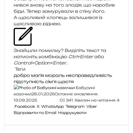
нив­ся знову на того зло­дія, що наро­бив
біди. Тепер заму­ру­ва­ли в стіну його.
А щасли­вий хло­пець зали­шив­ся із
щасли­вою ріднею.
Знайшли помил­ку? Виділіть текст та
нати­сніть ком­бі­на­цію
Ctrl+Enter
або
Control+Option+Enter
.
Теги
добро
магія
мораль
несправедливість
підступність
сім'я
щастя
Бабусині
казочки
28.01.2025
Останнє оновлення:
13.09.2025
0
341
Хвилин на читання: 4
Facebook
X
WhatsApp
Telegram
Viber
Відправити по Email
Надрукувати