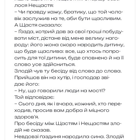
ло­ся Нещастя:
– Чи прав­ду кажу, бра­ти­ку, що той чоло­
вік заслу­жив на те, аби бути щасливим.
А Щастя сказало:
– Ґазда, котрий дав за свої гроші побу­ду­
ва­ти міст, діста­не від мене вели­ку наго­
ро­ду: його жона скоро наро­дить дити­ну,
що буде щасли­ва: все, що хтось попро­
сить для тої дити­ни, буде спов­не­но й на її
слово усе здійсниться.
Злодій чув ту бесі­ду від слова до слова.
Прийшов він на хутір, і госпо­дар зві­
дає його:
– Ну, що гово­ри­ли люди на мості?
Той від­по­від­ає:
– Сього дня, як і вчора, кожний, хто пере­
хо­див, про­сив вам добра й міцно­го
здоров’я.
Про бесі­ду між Щастям і Нещастям зло­
дій не сказав.
Невдовзі ґазди­ня наро­ди­ла сина. Злодій