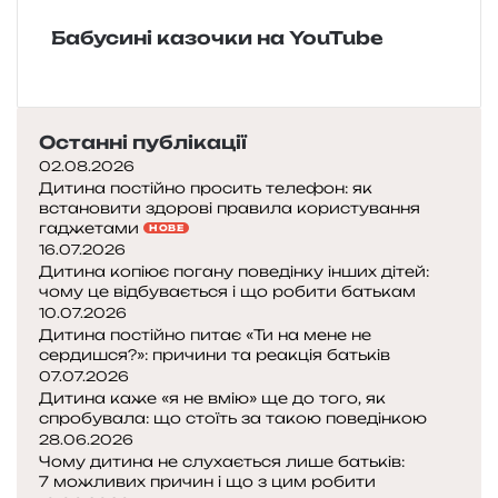
Бабусині казочки на YouTube
Останні публікації
02.08.2026
Дитина постійно просить телефон: як
встановити здорові правила користування
гаджетами
НОВЕ
16.07.2026
Дитина копіює погану поведінку інших дітей:
чому це відбувається і що робити батькам
10.07.2026
Дитина постійно питає «Ти на мене не
сердишся?»: причини та реакція батьків
07.07.2026
Дитина каже «я не вмію» ще до того, як
спробувала: що стоїть за такою поведінкою
28.06.2026
Чому дитина не слухається лише батьків:
7 можливих причин і що з цим робити