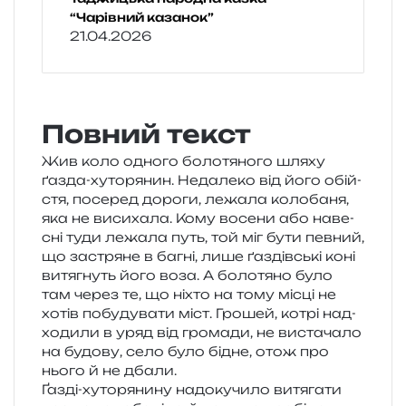
“Чарівний казанок”
21.04.2026
Повний текст
Жив коло одно­го боло­тя­но­го шляху
ґазда-хуто­ря­нин. Недалеко від його обій­
стя, посе­ред доро­ги, лежа­ла коло­ба­ня,
яка не виси­ха­ла. Кому восе­ни або наве­
сні туди лежа­ла путь, той міг бути пев­ний,
що застря­не в багні, лише ґаздів­ські коні
витя­гнуть його воза. А боло­тя­но було
там через те, що ніхто на тому місці не
хотів побу­ду­ва­ти міст. Грошей, котрі над­
хо­ди­ли в уряд від гро­ма­ди, не виста­ча­ло
на будо­ву, село було бідне, отож про
нього й не дбали.
Ґазді-хуто­ря­ни­ну надо­ку­чи­ло витя­га­ти