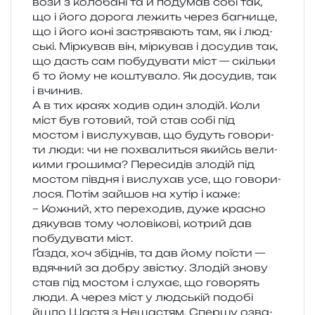
вози з коло­ба­ні та й поду­мав собі так,
що і його доро­га лежить через багни­ще,
що і його коні застря­ва­ють там, як і люд­
ські. Міркував він, мір­ку­вав і досу­див так,
що дасть сам побу­ду­ва­ти міст — скіль­ки
б то йому не кошту­ва­ло. Як досу­див, так
і вчинив.
А в тих краях ходив один зло­дій. Коли
міст був гото­вий, той став собі під
мостом і вислу­ху­вав, що будуть гово­ри­
ти люди: чи не похва­ли­ться якийсь вели­
ки­ми гро­ши­ма? Пересидів зло­дій під
мостом пів­дня і вислу­хав усе, що гово­ри­
ло­ся. Потім зайшов на хутір і каже:
– Кожний, хто пере­хо­див, дуже кра­сно
дяку­вав тому чоло­ві­ко­ві, котрий дав
побу­ду­ва­ти міст.
Ґазда, хоч збі­днів, та дав йому поїсти —
вдя­чний за добру звіс­тку. Злодій знову
став під мостом і слу­хає, що гово­рять
люди. А через міст у люд­ській подо­бі
йшло Щастя з Нещастям. Спершу озва­