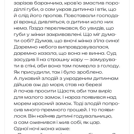
зарі­зав баран­чи­ка, кро­в’ю зма­стив поро­
діл­лі губи, а сам украв дитин­ча і втік, що
й слід його про­пав. Повставали госпо­да­
рі вран­ці, див­ля­ться, а дити­ни коло них
нема. Ґазда пере­ля­кав­ся, бо уви­дів, що
губи у жінки закри­вав­ле­ні. Що міг дума­
ти собі? Думав, що вночі жінка з’їла сина!
Даремно небо­га виправ­до­ву­ва­ла­ся,
дарем­но каза­ла, що вона не винна. Суд
засу­див її на стра­шну кару — заму­ру­ва­
ти в стіні, аби вона там помер­ла з голо­ду.
Як при­су­ди­ли, так і було зроблено.
А лука­вий зло­дій з укра­де­ним дитин­чам
дійшов аж до моря, став на бере­зі
й почав про­си­ти Щастя, аби там виріс
для мало­го замок. І нараз появив­ся над
морем кра­сний замок. Тоді зло­дій попро­
сив много-прем­но­го гро­шей. І то появи­
ло­ся. Він найняв дити­ні году­валь­ни­цю,
а сам оже­нив­ся і жив собі, як цар.
Одної ночі жона каже: