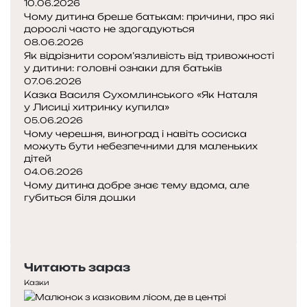
10.06.2026
Чому дитина бреше батькам: причини, про які
дорослі часто не здогадуються
08.06.2026
Як відрізнити сором’язливість від тривожності
у дитини: головні ознаки для батьків
07.06.2026
Казка Василя Сухомлинського «Як Наталя
у Лисиці хитринку купила»
05.06.2026
Чому черешня, виноград і навіть сосиска
можуть бути небезпечними для маленьких
дітей
04.06.2026
Чому дитина добре знає тему вдома, але
губиться біля дошки
Попередня
сторінка
Наступна
сторінка
Читають зараз
Казки