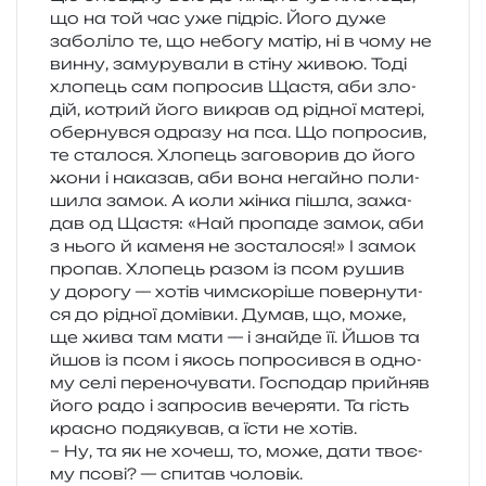
що на той час уже під­ріс. Його дуже
забо­лі­ло те, що небо­гу матір, ні в чому не
винну, заму­ру­ва­ли в стіну живою. Тоді
хло­пець сам попро­сив Щастя, аби зло­
дій, котрий його викрав од рідної мате­рі,
обер­нув­ся одра­зу на пса. Що попро­сив,
те ста­ло­ся. Хлопець заго­во­рив до його
жони і нака­зав, аби вона негай­но поли­
ши­ла замок. А коли жінка пішла, зажа­
дав од Щастя: «Най про­па­де замок, аби
з нього й каме­ня не зоста­ло­ся!» І замок
про­пав. Хлопець разом із псом рушив
у доро­гу — хотів чим­ско­рі­ше повер­ну­ти­
ся до рідної домів­ки. Думав, що, може,
ще жива там мати — і зна­йде її. Йшов та
йшов із псом і якось попро­сив­ся в одно­
му селі пере­но­чу­ва­ти. Господар прийняв
його радо і запро­сив вече­ря­ти. Та гість
кра­сно подя­ку­вав, а їсти не хотів.
– Ну, та як не хочеш, то, може, дати тво­є­
му псові? — спи­тав чоловік.