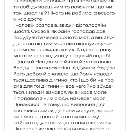
– Послухай, чоло­ві­че, що я тобі скажу. Як
ти собі дума­єш, чим то поясни­ти, що ми
такі щасли­ві? Нічого не роби­мо, а всьо­го
у нас доста!
І чоло­вік роз­по­вів, звід­ки діста­ло­ся їм
щастя. Сказав, як один госпо­дар дав
побу­ду­ва­ти через боло­то міст, а він, зло­
дій, став під тим мостом і під­слу­хо­ву­вав
роз­мо­ви про­їжджа­ю­чих. А одно­го разу
мостом пере­хо­ди­ли у люд­ській подо­бі
Щастя й Нещастя — йшли й мали свою
бесі­ду. Щастя захо­ті­ло від­дя­чи­ти ґазді за
його добро й ска­за­ло, що йому наро­ди­
ться щасли­ва дити­на: хто і що би не про­
сив для тої дити­ни — все негай­но збу­де­
ться. І зло­дій зізнав­ся, як викрав мале
й подав­ся з ним сюди, на берег моря.
Признався і в тому, що випро­сив для
хло­пчи­ка замок, де вони живуть, випро­
сив много гро­шей, а потім мало­му
найняв году­валь­ни­цю, а сам оженився.
Цю опо­від­ку всю до кінця вчув хло­пець,