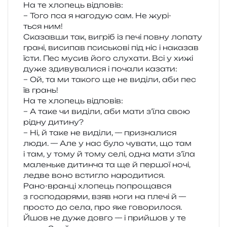
На те хло­пець відповів:
– Того пса я наго­дую сам. Не журі­
ться ним!
Сказавши так, вигріб із печі повну лопа­ту
грані, виси­пав пси­сько­ві під ніс і нака­зав
їсти. Пес мусив його слу­ха­ти. Всі у хижі
дуже зди­ву­ва­ли­ся і поча­ли казати:
– Ой, та ми тако­го ще не виді­ли, аби пес
їв грань!
На те хло­пець відповів:
– А таке чи виді­ли, аби мати з’їла свою
рідну дитину?
– Ні, й таке не виді­ли, — при­зна­ли­ся
люди. — Але у нас було чува­ти, що там
і там, у тому й тому селі, одна мати з’їла
малень­ке дитин­ча та ще й пер­шої ночі,
ледве воно всти­гло народитися.
Рано-вран­ці хло­пець попро­щав­ся
з госпо­да­ря­ми, взяв ноги на плечі й —
про­сто до села, про яке гово­ри­ло­ся.
Йшов не дуже довго — і при­йшов у те