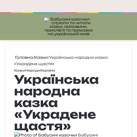
Меню
П
Головна
/
Казки
/
Українська народна казка
«Украдене щастя»
Казки
Народні
Україна
Українська
народна
казка
«Украдене
щастя»
Бабусині