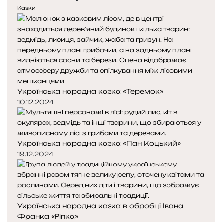
е
у
Казки
д
п
н
н
я
а
с
с
т
т
о
о
р
р
Українська народна казка «Теремок»
і
і
н
н
10.12.2024
к
к
а
а
Українська народна казка «Пан Коцький»
19.12.2024
Українська народна казка в обробці Івана
Франка «Ріпка»