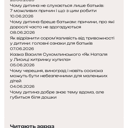
»
ч
Чому дитина не слухається лише батьків:
7 можливих причин і що з цим робити
к
10.06.2026
а
Чому дитина бреше батькам: причини, про які
-
дорослі часто не здогадуються
с
08.06.2026
у
Як відрізнити сором’язливість від тривожності
д
у дитини: головні ознаки для батьків
д
07.06.2026
я
Казка Василя Сухомлинського «Як Наталя
»
у Лисиці хитринку купила»
05.06.2026
Чому черешня, виноград і навіть сосиска
можуть бути небезпечними для маленьких
дітей
04.06.2026
Чому дитина добре знає тему вдома, але
губиться біля дошки
П
о
Н
п
а
е
с
Читають зараз
р
т