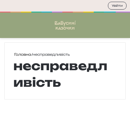
Увійти
Меню
П
Головна
/
несправедливість
несправедл
ивість