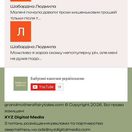
я
а
Шабардіна Людмила
с
с
Малечі почала давати трохи кишенькових грошей
т
т
тільки після т...
о
о
р
р
і
і
н
н
к
к
Шабардіна Людмила
а
а
Можливо я зараз скажу непопулярну річ, але мені
не дуже подо...
grandmothersfairytales.com © Copyright 2026. Всі права
захищені
XYZ Digital Media
З питань розміщення реклами та партнерства
звертайтесь на
ads@xyzdigitalmedia.com