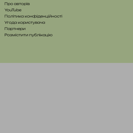
Про авторів
YouTube
Політика конфіденційності
Угода користувача
Партнери
Розмістити публікацію
YouTube
Telegram
Patreon
RSS
e-
Читайте
mail
нас
на
WE.UA