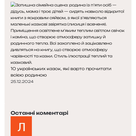
10 українських казок, які варто прочитати
всією родиною
25.12.2024
П
о
Н
п
а
е
с
Останні коментарі
р
т
е
у
д
п
н
н