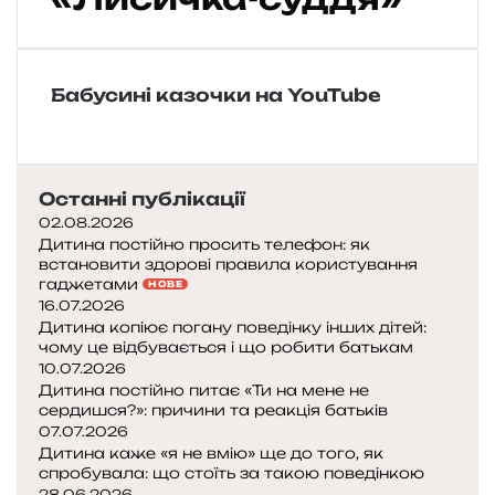
В
д
н
о
н
с
в
а
ь
ч
к
к
Бабусині казочки на YouTube
а
а
а
п
з
н
і
к
а
с
а
р
н
«
о
Останні публікації
я
У
д
02.08.2026
»
к
н
Дитина постійно просить телефон: як
р
а
встановити здорові правила користування
а
к
гаджетами
НОВЕ
д
а
16.07.2026
Дитина копіює погану поведінку інших дітей:
е
з
чому це відбувається і що робити батькам
н
к
10.07.2026
е
а
Дитина постійно питає «Ти на мене не
щ
«
сердишся?»: причини та реакція батьків
а
Л
07.07.2026
с
и
Дитина каже «я не вмію» ще до того, як
т
с
спробувала: що стоїть за такою поведінкою
я
и
28.06.2026