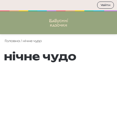
Увійти
Меню
П
Головна
/
нічне чудо
нічне чудо