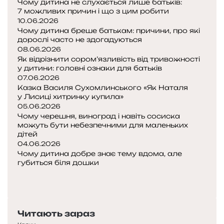
Чому дитина не слухається лише батьків:
я
7 можливих причин і що з цим робити
м
10.06.2026
»
Чому дитина бреше батькам: причини, про які
дорослі часто не здогадуються
08.06.2026
Як відрізнити сором’язливість від тривожності
у дитини: головні ознаки для батьків
07.06.2026
Казка Василя Сухомлинського «Як Наталя
у Лисиці хитринку купила»
05.06.2026
Чому черешня, виноград і навіть сосиска
можуть бути небезпечними для маленьких
дітей
04.06.2026
Чому дитина добре знає тему вдома, але
губиться біля дошки
П
о
Н
п
а
е
с
Читають зараз
р
т