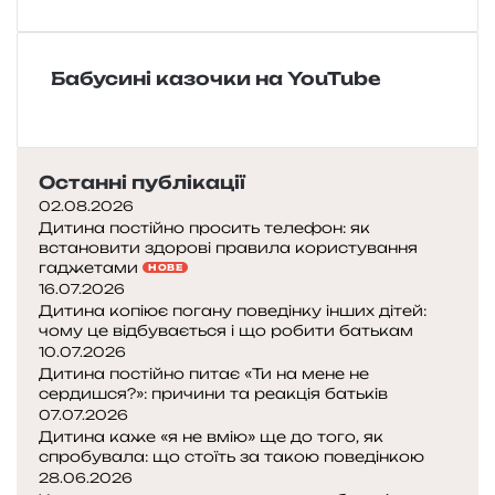
н
а
к
Бабусині казочки на YouTube
а
з
к
а
«
Останні публікації
З
02.08.2026
а
Дитина постійно просить телефон: як
встановити здорові правила користування
щ
гаджетами
НОВЕ
у
16.07.2026
ч
Дитина копіює погану поведінку інших дітей:
и
чому це відбувається і що робити батькам
м
10.07.2026
в
Дитина постійно питає «Ти на мене не
е
сердишся?»: причини та реакція батьків
л
07.07.2026
і
Дитина каже «я не вмію» ще до того, як
спробувала: що стоїть за такою поведінкою
н
28.06.2026
н