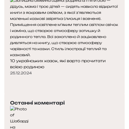
10 українських казок, які варто прочитати
всією родиною
25.12.2024
П
о
Н
п
а
е
с
Останні коментарі
р
т
е
у
д
п
н
н
я
а