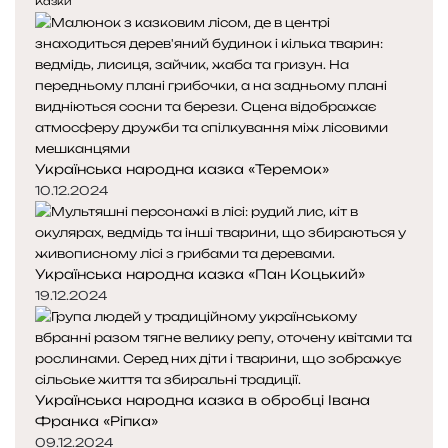
е
у
Казки
д
п
н
н
я
а
с
с
т
т
о
о
р
р
Українська народна казка «Теремок»
і
і
н
н
10.12.2024
к
к
а
а
Українська народна казка «Пан Коцький»
19.12.2024
Українська народна казка в обробці Івана
Франка «Ріпка»
09.12.2024