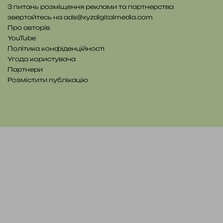
З питань розміщення реклами та партнерства
звертайтесь на
ads@xyzdigitalmedia.com
Про авторів
YouTube
Політика конфіденційності
Угода користувача
Партнери
Розмістити публікацію
YouTube
Telegram
Patreon
RSS
e-
Читайте
mail
нас
на
WE.UA