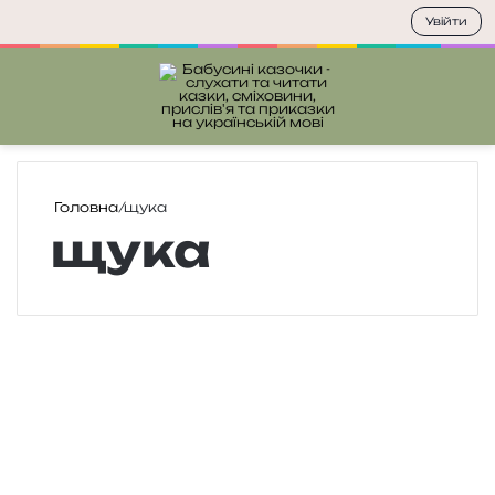
Увійти
Меню
П
Головна
/
щука
щука