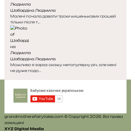
с
с
Шабардіна Людмила
т
т
Малечі почала давати трохи кишенькових грошей
о
о
тільки після т...
р
р
і
і
н
н
к
к
а
а
Шабардіна Людмила
Можливо я зараз скажу непопулярну річ, але мені
не дуже подо...
grandmothersfairytales.com © Copyright 2026. Всі права
захищені
XYZ Digital Media