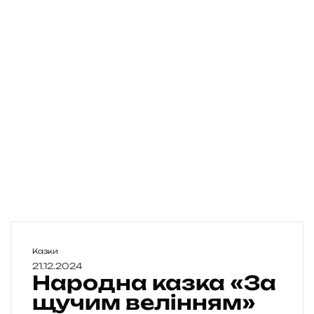
Н
Казки
а
21.12.2024
Народна казка «За
р
о
щучим велінням»
д