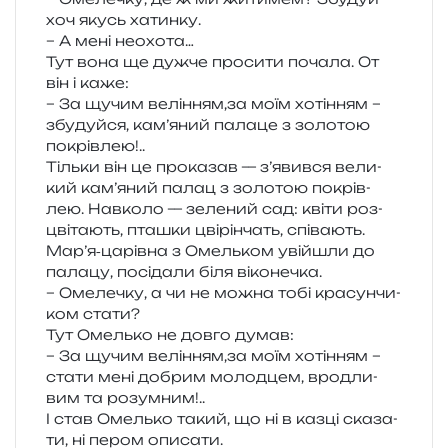
хоч якусь хатинку.
– А мені неохота…
Тут вона ще дужче про­си­ти поча­ла. От
він і каже:
– За щучим велінням,за моїм хоті­н­ням –
збу­дуй­ся, кам’яний пала­це з золо­тою
покрівлею!..
Тільки він це про­ка­зав — з’явився вели­
кий кам’яний палац з золо­тою покрів­
лею. Навколо — зеле­ний сад: квіти роз­
цві­та­ють, пта­шки цві­рін­чать, спів­а­ють.
Мар’я‑царівна з Омельком уві­йшли до
пала­цу, посі­да­ли біля віконечка.
– Омелечку, а чи не можна тобі кра­сун­чи­
ком стати?
Тут Омелько не довго думав:
– За щучим велінням,за моїм хоті­н­ням –
стати мені добрим молод­цем, вро­дли­
вим та розумним!..
І став Омелько такий, що ні в казці ска­за­
ти, ні пером описати.