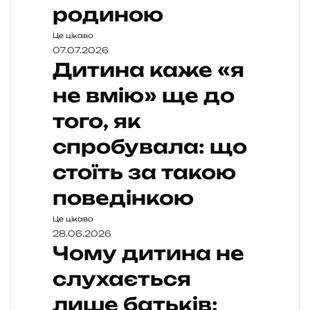
родиною
Це цікаво
07.07.2026
Дитина каже «я
не вмію» ще до
того, як
спробувала: що
стоїть за такою
поведінкою
Це цікаво
28.06.2026
Чому дитина не
слухається
лише батьків: