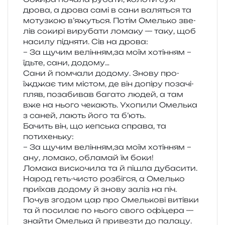
дрова, а дрова самі в сани валя­ться та
мотуз­кою в’яжуться. Потім Омелько зве­
лів соки­рі виру­ба­ти лома­ку — таку, щоб
наси­лу під­ня­ти. Сів на дрова:
– За щучим велінням,за моїм хоті­н­ням –
їдьте, сани, додому…
Сани й пом­ча­ли додо­му. Знову про­
їжджає тим містом, де він допі­ру поза­чі­
пляв, поза­би­вав бага­то людей, а там
вже на нього чека­ють. Ухопили Омелька
з саней, лають його та б’ють.
Бачить він, що кеп­ська спра­ва, та
потихеньку:
– За щучим велінням,за моїм хоті­н­ням –
ану, лома­ко, обла­май їм боки!
Ломака виско­чи­ла та й пішла дуба­си­ти.
Народ геть-чисто роз­біг­ся, а Омелько
при­їхав додо­му й знову заліз на піч.
Почув зго­дом цар про Омелькові витів­ки
та й поси­лає по нього свого офі­це­ра —
зна­йти Омелька й при­вез­ти до пала­цу.