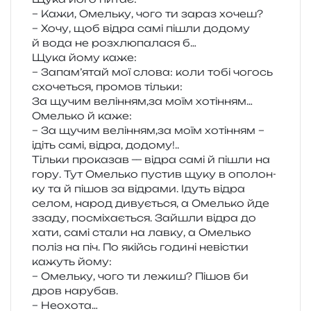
– Кажи, Омельку, чого ти зараз хочеш?
– Хочу, щоб відра самі пішли додо­му
й вода не роз­хлю­па­ла­ся б…
Щука йому каже:
– Запам’ятай мої слова: коли тобі чогось
схо­че­ться, про­мов тільки:
За щучим велінням,за моїм хотінням…
Омелько й каже:
– За щучим велінням,за моїм хоті­н­ням –
ідіть самі, відра, додому!..
Тільки про­ка­зав — відра самі й пішли на
гору. Тут Омелько пустив щуку в опо­лон­
ку та й пішов за від­ра­ми. Ідуть відра
селом, народ диву­є­ться, а Омелько йде
ззаду, посмі­ха­є­ться. Зайшли відра до
хати, самі стали на лавку, а Омелько
поліз на піч. По якійсь годи­ні невіс­тки
кажуть йому:
– Омельку, чого ти лежиш? Пішов би
дров нарубав.
– Неохота…