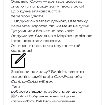
Омелько. Схочу — все твоє цар­ство
спалю та потро­щу за ту твою ласку!
Цар дуже зля­кав­ся, став
перепрошувати:
– Одружись з моєю дочкою, Омелечку,
бери моє цар­ство, тіль­ки мене не губи!
Тут учи­ни­ли бен­кет на весь світ.
Одружився Омелько з Мар’єю-царівною
і став цар­ством правити.
От і казці кінець, а хто слу­хав — той
молодець!
Знайшли помил­ку? Виділіть текст та
нати­сніть ком­бі­на­цію
Ctrl+Enter
або
Control+Option+Enter
.
Теги
доброта
ледар
парубок
чари
щука
Бабусині
казочки
21.12.2024
Останнє оновлення: