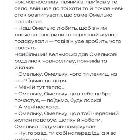
нок, чор­но­сли­ву, пря­ни­ків, при­їхав у те
село, вві­йшов до тої хати та й почав неві­
сток роз­пи­ту­ва­ти, що саме Омелько
полюбляє.
– Наш Омелько любить, щоб з ним
ласка­во гово­ри­ли та чер­во­ний жупан
пода­ру­ва­ли — тоді він усе зро­бить, чого
просять.
Найбільший вель­мо­жа дав Омелькові
родзи­нок, чор­но­сли­ву, пря­ни­ків та
й каже:
– Омельку, Омельку, чого ти лежиш на
печі? Їдьмо до царя.
– Мені й тут тепло…
– Омельку, Омельку, цар тебе добре
поча­стує, — поїдьмо, будь ласка!
– А мені неохота…
– Омельку, Омельку, цар тобі чер­во­ний
жупан пода­рує, шапку й чоботи.
Омелько поду­мав-помір­ку­вав:
– Ну, гаразд, ти собі напе­ред їдь, а я за
тобою вслід.