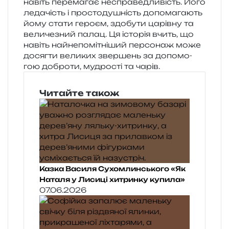
навіть пере­ма­гає неспра­ве­дли­вість. Його
леда­чість і про­сто­ду­шність допо­ма­га­ють
йому стати геро­єм, здо­бу­ти царів­ну та
вели­че­зний палац. Ця істо­рія вчить, що
навіть най­не­по­мі­тні­ший пер­со­наж може
досяг­ти вели­ких звер­шень за допо­мо­
гою добро­ти, мудро­сті та чарів.
Читайте також
Казка Василя Сухомлинського «Як
Наталя у Лисиці хитринку купила»
07.06.2026