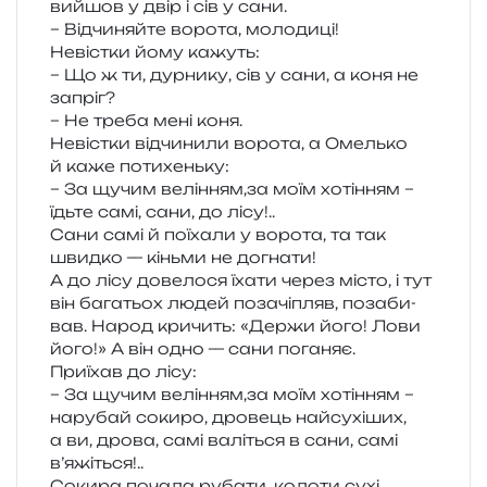
вийшов у двір і сів у сани.
– Відчиняйте воро­та, молодиці!
Невістки йому кажуть:
– Що ж ти, дур­ни­ку, сів у сани, а коня не
запріг?
– Не треба мені коня.
Невістки від­чи­ни­ли воро­та, а Омелько
й каже потихеньку:
– За щучим велінням,за моїм хоті­н­ням –
їдьте самі, сани, до лісу!..
Сани самі й поїха­ли у воро­та, та так
швид­ко — кінь­ми не догнати!
А до лісу дове­ло­ся їхати через місто, і тут
він бага­тьох людей поза­чі­пляв, поза­би­
вав. Народ кри­чить: «Держи його! Лови
його!» А він одно — сани поганяє.
Приїхав до лісу:
– За щучим велінням,за моїм хоті­н­ням –
нару­бай соки­ро, дро­вець най­су­хі­ших,
а ви, дрова, самі валі­ться в сани, самі
в’яжіться!..
Сокира поча­ла руба­ти, коло­ти сухі