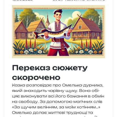
Переказ сюжету
скорочено
Казка роз­по­від­ає про Омелька-дур­ни­ка,
який зна­хо­дить чарів­ну щуку. Вона обі­
цяє вико­ну­ва­ти всі його бажа­н­ня в обмін
на сво­бо­ду. За допо­мо­гою магі­чних слів
«За щучим велі­н­ням, за моїм хоті­н­ням…»
Омелько долає жит­тє­ві тру­дно­щі та