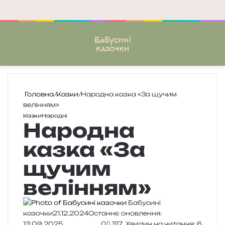
Меню
П
Головна
/
Казки
/
Народна казка «За щучим
велінням»
Казки
Народні
Народна
казка «За
щучим
велінням»
Бабусині
казочки
21.12.2024
Останнє оновлення:
13.09.2025
0
317
Хвилин на читання: 6