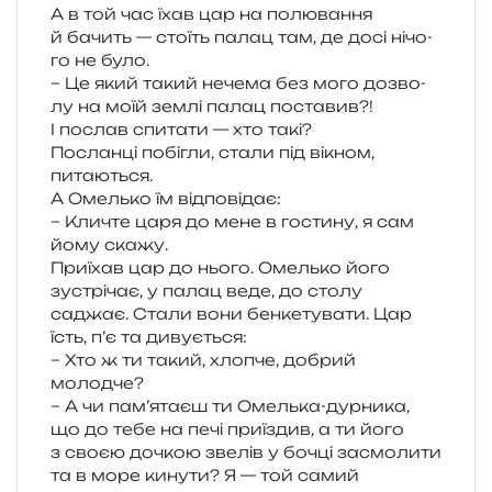
А в той час їхав цар на полю­ва­н­ня
й бачить — сто­їть палац там, де досі нічо­
го не було.
– Це який такий нече­ма без мого дозво­
лу на моїй землі палац поставив?!
І послав спи­та­ти — хто такі?
Посланці побі­гли, стали під вікном,
питаються.
А Омелько їм відповідає:
– Кличте царя до мене в гости­ну, я сам
йому скажу.
Приїхав цар до нього. Омелько його
зустрі­чає, у палац веде, до столу
саджає. Стали вони бен­ке­ту­ва­ти. Цар
їсть, п’є та дивується:
– Хто ж ти такий, хло­пче, добрий
молодче?
– А чи пам’ятаєш ти Омелька-дур­ни­ка,
що до тебе на печі при­їздив, а ти його
з своєю дочкою зве­лів у бочці засмо­ли­ти
та в море кину­ти? Я — той самий