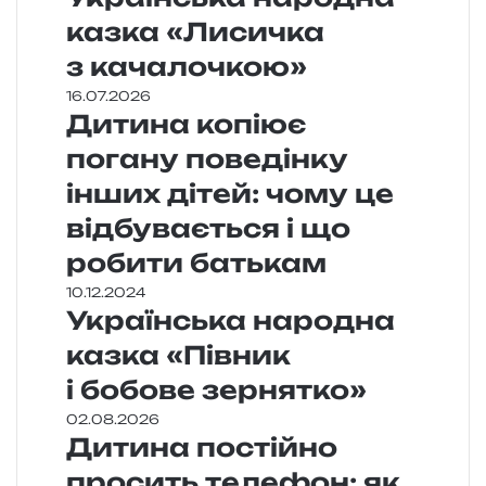
казка «Лисичка
з качалочкою»
16.07.2026
Дитина копіює
погану поведінку
інших дітей: чому це
відбувається і що
робити батькам
10.12.2024
Українська народна
казка «Півник
і бобове зернятко»
02.08.2026
Дитина постійно
просить телефон: як