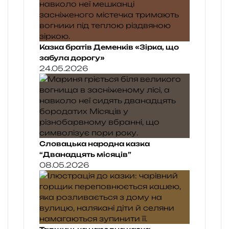
Казка братів Деменків «Зірка, що
забула дорогу»
24.05.2026
Словацька народна казка
“Дванадцять місяців”
08.05.2026