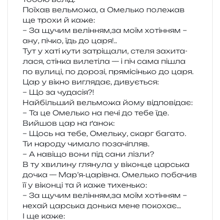
Поїхав вель­мо­жа, а Омелько поле­жав
ще трохи й каже:
– За щучим велінням,за моїм хоті­н­ням –
ану, пічко, їдь до царя!..
Тут у хаті кути затрі­ща­ли, стеля захи­та­
ла­ся, стін­ка виле­ті­ла — і піч сама пішла
по вули­ці, по доро­зі, пря­мі­сінь­ко до царя.
Цар у вікно вигля­дає, дивується:
– Що за чудасія?!
Найбільший вель­мо­жа йому відповідає:
– Та це Омелько на печі до тебе їде.
Вийшов цар на ґанок:
– Щось на тебе, Омельку, скарг бага­то.
Ти наро­ду чима­ло позачіпляв.
– А наві­що вони під сани лізли?
В ту хви­ли­ну гля­ну­ла у вікон­це цар­ська
дочка — Мар’я‑царівна. Омелько поба­чив
її у вікон­ці та й каже тихенько:
– За щучим велінням,за моїм хоті­н­ням –
нехай цар­ська донь­ка мене покохає…
І ще каже: