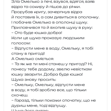
Зліз Омелько з печі, взув­ся, вдяг­ся, взяв
відра та соки­ру й пішов до річки.
Прорубав кригу, зачер­пнув відра
й поста­вив їх, а сам диви­ться в опо­лон­ку.
І поба­чив Омелько в опо­лон­ці щуку.
Приловчився та й вхо­пив щуку в руку:
– Ото буде юшка добра!
Коли це щука про­ка­зує люд­ським
голосом:
– Відпусти мене в воду, Омельку, я тобі
стану в пригоді!
А Омелько сміється:
– Та як же ти мені ста­неш у при­го­ді? Ні,
поне­су тебе додо­му, звелю невіс­ткам
юшку зва­ри­ти. Добра буде юшка!
Щука знову просить:
– Омельку, Омельку, від­пу­сти мене
в воду, я тобі зро­блю все, що тіль­ки
схочеш.
– Гаразд, тіль­ки пока­жи спо­ча­тку, що не
дуриш мене, тоді відпущу.
Щука його питає: