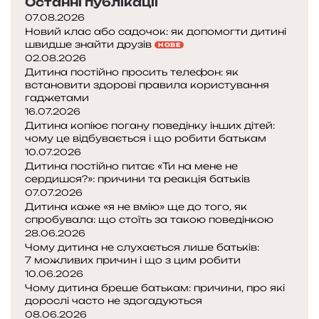
Останні публікації
07.08.2026
Новий клас або садочок: як допомогти дитині
швидше знайти друзів
НОВЕ
02.08.2026
Дитина постійно просить телефон: як
встановити здорові правила користування
гаджетами
16.07.2026
Дитина копіює погану поведінку інших дітей:
чому це відбувається і що робити батькам
10.07.2026
Дитина постійно питає «Ти на мене не
сердишся?»: причини та реакція батьків
07.07.2026
Дитина каже «я не вмію» ще до того, як
спробувала: що стоїть за такою поведінкою
28.06.2026
Чому дитина не слухається лише батьків:
7 можливих причин і що з цим робити
10.06.2026
Чому дитина бреше батькам: причини, про які
дорослі часто не здогадуються
08.06.2026