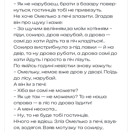
– Як не нару­ба­єш, брати з база­ру повер­
ну­ться, гостин­ців тобі не привезуть.
Не хоче Омелько з печі зла­зи­ти. Згадав
він про щуку і каже:
– За щучим велінням,за моїм хоті­н­ням –
піди, соки­ро, дров нару­бай, а дрова —
самі до хати йдіть та в піч кладіться!..
Сокира вистри­бну­ла з‑під лавки — й на
двір, та ну дрова руба­ти, а дрова самі до
хати йдуть і про­сто в піч лізуть.
По якійсь годи­ні невіс­тки знову кажуть:
– Омельку, немає вже дров у дворі. Поїдь
до лісу, нарубай.
А він їм з печі:
– Хіба ви самі не можете?
– Як це так — не може­мо? То не наша
спра­ва — в ліс по дрова їздити!
– А мені неохота…
– Ну, то не буде тобі гостинців.
Нічого не вдієш. Зліз Омелько з печі, взув­
ся, зодяг­ся. Взяв мотуз­ку та соки­ру,