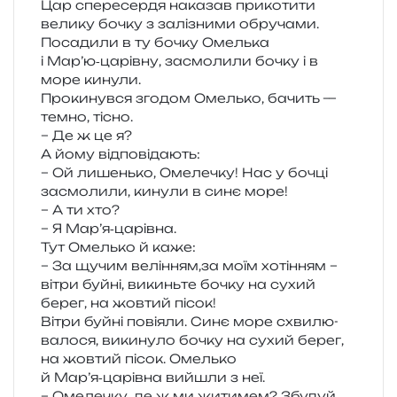
Цар спе­ре­сер­дя нака­зав при­ко­ти­ти
вели­ку бочку з залі­зни­ми обру­ча­ми.
Посадили в ту бочку Омелька
і Мар’ю‑царівну, засмо­ли­ли бочку і в
море кинули.
Прокинувся зго­дом Омелько, бачить —
темно, тісно.
– Де ж це я?
А йому відповідають:
– Ой лишень­ко, Омелечку! Нас у бочці
засмо­ли­ли, кину­ли в синє море!
– А ти хто?
– Я Мар’я‑царівна.
Тут Омелько й каже:
– За щучим велінням,за моїм хоті­н­ням –
вітри буйні, викинь­те бочку на сухий
берег, на жов­тий пісок!
Вітри буйні пові­я­ли. Синє море схви­лю­
ва­ло­ся, вики­ну­ло бочку на сухий берег,
на жов­тий пісок. Омелько
й Мар’я‑царівна вийшли з неї.
– Омелечку, де ж ми жити­мем? Збудуй