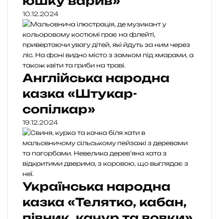
юшку варив»
10.12.2024
Англійська народна
казка «Штукар-
сопілкар»
19.12.2024
Українська народна
казка «Телятко, кабан,
півник, качур та вовки»