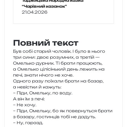
Таджицька народна казка
“Чарівний казанок”
21.04.2026
Повний текст
Був собі ста­рий чоло­вік. І було в нього
три сини: двоє розум­них, а тре­тій —
Омелько-дур­ник. Ті брати пра­цю­ють,
а Омелько цілі­сінь­кий день лежить на
печі, знати нічо­го не хоче.
Одного разу поїха­ли брати на базар,
а невіс­тки й кажуть:
– Піди, Омельку, по воду.
А він їм з печі:
– Не хочу.
– Піди, Омельку, бо як повер­ну­ться брати
з база­ру, гостин­ців тобі не дадуть.
– Ну, гаразд.