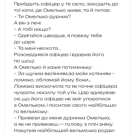
Приїздить офі­цер у те село, захо­дить до
тої хати, де Омелько живе, та й питає:
– Ти Омелько-дурник?
А він з печі:
– А тобі нащо?
– Одягайся швид­ше, я пове­зу тебе
до царя.
– Та мені неохота…
Розсердився офі­цер і вда­рив його
по щоці.
А Омелько й каже потихеньку:
– За щучим велінням,за моїм хоті­н­ням –
лома­ко, обла­май йому боки…
Ломака виско­чи­ла та як почне офі­це­ра
чухра­ти, наси­лу той утік. Цар зди­ву­вав­
ся, що його офі­цер не зміг упо­ра­ти­ся
з Омельком, і поси­лає свого най­біль­шо­
го вельможу:
– Привези до мене дур­ни­ка Омелька,
а як не при­ве­зеш — голо­ву з пліч зніму.
Накупив най­біль­ший вель­мо­жа родзи­