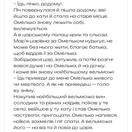
– Їдь, пічко, додому!
Піч повер­ну­ла­ся й пішла додо­му, вві­
йшла до хати й стала на старе місце.
Омелько знову лежить собі,
вилежується.
А в цар­сько­му пала­ці крик та сльо­зи.
Мар’я‑царівна за Омельком нудьгує, не
може без нього жити, бла­гає батька,
щоб від­дав її за Омелька.
Забідкався цар, зату­жив, а потім роз­гні­
вав­ся дуже і на Омелька, й на дочку.
І каже він знову най­біль­шо­му вельможі:
– Їдь при­ве­ди до мене Омелька живо­го
чи мер­тво­го. А як не при­ве­деш — голо­
ву зніму.
Накупив най­біль­ший вель­мо­жа вин
солод­ких та різних наїд­ків, поїхав у те
село, вві­йшов у ту хату і став Омелька
часту­ва­ти, при­го­ща­ти. Омелько напив­ся,
наїв­ся, захме­лів і ліг спати. А вель­мо­жа
його — на віз та й повіз до царя.