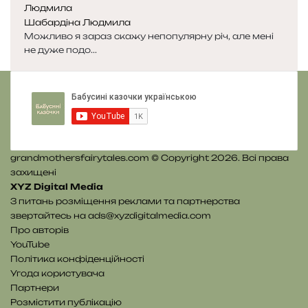
Шабардіна Людмила
Можливо я зараз скажу непопулярну річ, але мені
не дуже подо...
grandmothersfairytales.com © Copyright 2026. Всі права
захищені
XYZ Digital Media
З питань розміщення реклами та партнерства
звертайтесь на
ads@xyzdigitalmedia.com
Про авторів
YouTube
Політика конфіденційності
Угода користувача
Партнери
Розмістити публікацію