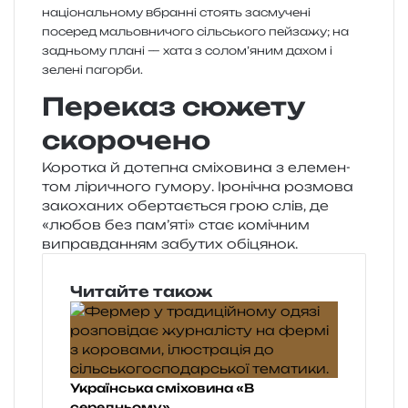
Переказ сюжету
скорочено
Коротка й доте­пна смі­хо­ви­на з еле­мен­
том ліри­чно­го гумо­ру. Іронічна роз­мо­ва
зако­ха­них обер­та­є­ться грою слів, де
«любов без пам’яті» стає комі­чним
виправ­да­н­ням забу­тих обіцянок.
Читайте також
Українська сміховина «В
середньому»