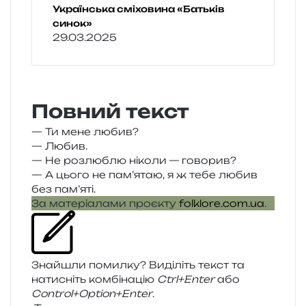
Українська сміховина «Батьків
синок»
29.03.2025
Повний текст
— Ти мене любив?
— Любив.
— Не роз­лю­блю ніко­ли — говорив?
— А цього не пам’ятаю, я ж тебе любив
без пам’яті.
За мате­рі­а­ла­ми про­є­кту
folklore.com.ua
.
Знайшли помил­ку? Виділіть текст та
нати­сніть ком­бі­на­цію
Ctrl+Enter
або
Control+Option+Enter
.