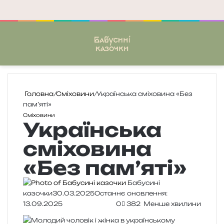
Меню
П
Головна
/
Сміховини
/
Українська сміховина «Без
пам’яті»
Сміховини
Українська
сміховина
«Без пам’яті»
Бабусині
казочки
30.03.2025
Останнє оновлення:
13.09.2025
0
382
Менше хвилини