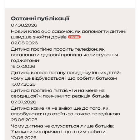
Останні публікації
07.08.2026
Новий клас або садочок: як допомогти дитині
швидше знайти друзів
НОВЕ
02.08.2026
Дитина постійно просить телефон: як
встановити здорові правила користування
гаджетами
16.07.2026
Дитина копіює погану поведінку інших дітей:
чому це відбувається і що робити батькам
10.07.2026
Дитина постійно питає «Ти на мене не
сердишся?»: причини та реакція батьків
07.07.2026
Дитина каже «я не вмію» ще до того, як
спробувала: що стоїть за такою поведінкою
28.06.2026
Чому дитина не слухається лише батьків:
7 можливих причин і що з цим робити
10.06.2026