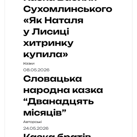
Сухомлинського
«Як Наталя
у Лисиці
хитринку
купила»
Казки
08.05.2026
Словацька
народна казка
“Дванадцять
місяців”
Авторські
24.05.2026