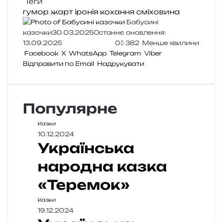
Теги
гумор
жарт
іронія
кохання
сміховина
Бабусині
казочки
30.03.2025
Останнє оновлення:
13.09.2025
0
382
Менше хвилини
Facebook
X
WhatsApp
Telegram
Viber
Відправити по Email
Надрукувати
Популярне
Казки
10.12.2024
Українська
народна казка
«Теремок»
Казки
19.12.2024