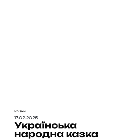
У
Казки
к
17.02.2025
Українська
р
а
народна казка
ї