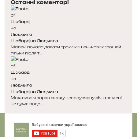
Останні коментарі
р
т
е
у
д
п
н
н
я
а
с
с
Шабардіна Людмила
т
т
Малечі почала давати трохи кишенькових грошей
о
о
тільки після т...
р
р
і
і
н
н
к
к
а
а
Шабардіна Людмила
Можливо я зараз скажу непопулярну річ, але мені
не дуже подо...