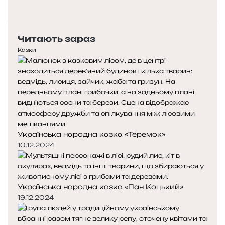
а
о
Н
н
п
а
і
е
с
Читають зараз
б
р
т
р
е
у
Казки
а
д
п
т
н
н
»
я
а
с
с
т
т
о
о
р
р
Українська народна казка «Теремок»
і
і
н
н
10.12.2024
к
к
а
а
Українська народна казка «Пан Коцький»
19.12.2024