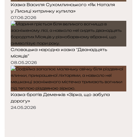
Казка Василя Сухомлинського «Як Наталя
у Лисиці хитринку купила»
07.06.2026
Словацька народна казка “Дванадцять
місяців”
08.05.2026
Казка братів Деменків «Зірка, що забула
дорогу»
24.05.2026
П
о
Н
п
а
е
с