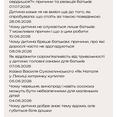
и
сердишся?»: причини та реакція батьків
к
ч
07.07.2026
і
к
Дитина каже «я не вмію» ще до того, як
т
спробувала: що стоїть за такою поведінкою
а
»
28.06.2026
-
Чому дитина не слухається лише батьків:
с
7 можливих причин і що з цим робити
е
10.06.2026
с
Чому дитина бреше батькам: причини, про які
т
дорослі часто не здогадуються
р
08.06.2026
и
Як відрізнити сором’язливість від тривожності
ч
у дитини: головні ознаки для батьків
к
07.06.2026
Казка Василя Сухомлинського «Як Наталя
а
у Лисиці хитринку купила»
і
05.06.2026
Чому черешня, виноград і навіть сосиска
в
можуть бути небезпечними для маленьких
о
дітей
в
04.06.2026
к
Чому дитина добре знає тему вдома, але
-
губиться біля дошки
п
П