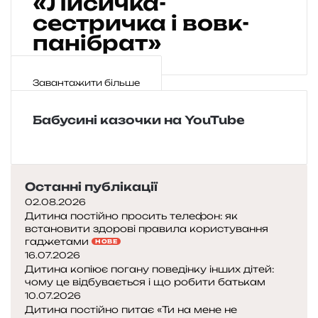
«Лисичка-
н
к
н
б
а
сестричка і вовк-
-
с
и
к
с
ь
панібрат»
л
а
п
к
и
з
і
а
н
к
в
н
Завантажити більше
к
а
а
а
у
«
к
р
і
Бабусині казочки на YouTube
В
»
о
о
д
г
в
н
о
к
а
р
,
к
Останні публікації
о
с
а
02.08.2026
б
о
з
Дитина постійно просить телефон: як
ц
б
встановити здорові правила користування
к
я
а
гаджетами
НОВЕ
а
»
к
16.07.2026
«
Дитина копіює погану поведінку інших дітей:
а
Л
чому це відбувається і що робити батькам
т
и
10.07.2026
а
с
Дитина постійно питає «Ти на мене не