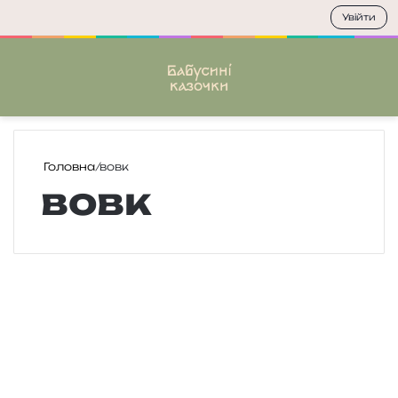
Увійти
Меню
П
Головна
/
вовк
вовк