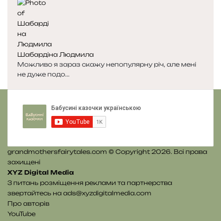
і
і
н
н
к
к
а
а
Шабардіна Людмила
Можливо я зараз скажу непопулярну річ, але мені
не дуже подо...
grandmothersfairytales.com © Copyright 2026. Всі права
захищені
XYZ Digital Media
З питань розміщення реклами та партнерства
звертайтесь на
ads@xyzdigitalmedia.com
Про авторів
YouTube