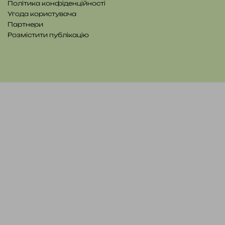
Політика конфіденційності
Угода користувача
Партнери
Розмістити публікацію
YouTube
Telegram
Patreon
RSS
e-
Читайте
mail
нас
на
WE.UA