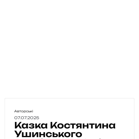
К
Авторські
а
07.07.2025
Казка Костянтина
з
к
Ушинського
а