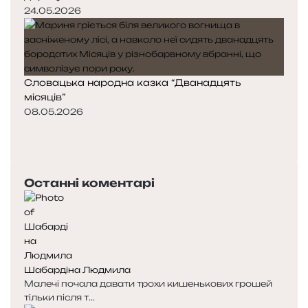
24.05.2026
Словацька народна казка “Дванадцять
місяців”
08.05.2026
П
о
Н
п
а
е
с
Останні коментарі
р
т
е
у
д
п
н
н
я
а
с
с
Шабардіна Людмила
т
т
Малечі почала давати трохи кишенькових грошей
о
о
тільки після т...
р
р