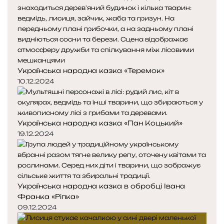
н
н
я
а
с
с
т
т
о
о
р
р
Українська народна казка «Теремок»
і
і
н
н
10.12.2024
к
к
а
а
Українська народна казка «Пан Коцький»
19.12.2024
Українська народна казка в обробці Івана
Франка «Ріпка»
09.12.2024