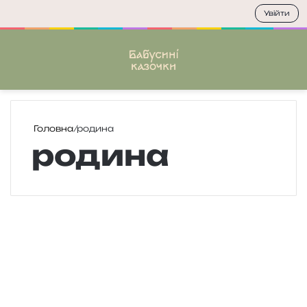
Увійти
Меню
П
Головна
/
родина
родина