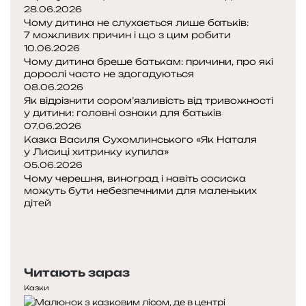
»
28.06.2026
р
Чому дитина не слухається лише батьків:
о
7 можливих причин і що з цим робити
ш
10.06.2026
к
Чому дитина бреше батькам: причини, про які
о
дорослі часто не здогадуються
»
08.06.2026
Як відрізнити сором’язливість від тривожності
у дитини: головні ознаки для батьків
07.06.2026
Казка Василя Сухомлинського «Як Наталя
у Лисиці хитринку купила»
05.06.2026
Чому черешня, виноград і навіть сосиска
можуть бути небезпечними для маленьких
дітей
П
о
Н
п
а
е
с
Читають зараз
р
т
е
у
Казки
д
п