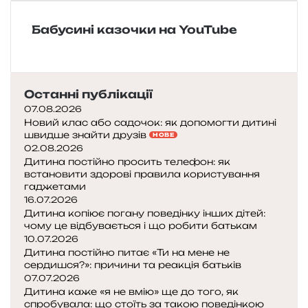
ь
к
и
а
к
а
»
з
Бабусині казочки на YouTube
а
»
к
н
а
а
«
р
Д
о
Останні публікації
и
д
07.08.2026
в
н
Новий клас або садочок: як допомогти дитині
о
а
швидше знайти друзів
НОВЕ
к
к
02.08.2026
а
а
Дитина постійно просить телефон: як
м
встановити здорові правила користування
з
’
гаджетами
к
я
16.07.2026
а
н
Дитина копіює погану поведінку інших дітей:
«
чому це відбувається і що робити батькам
о
К
10.07.2026
ї
о
Дитина постійно питає «Ти на мене не
г
т
сердишся?»: причини та реакція батьків
о
и
07.07.2026
р
г
Дитина каже «я не вмію» ще до того, як
и
спробувала: що стоїть за такою поведінкою
о