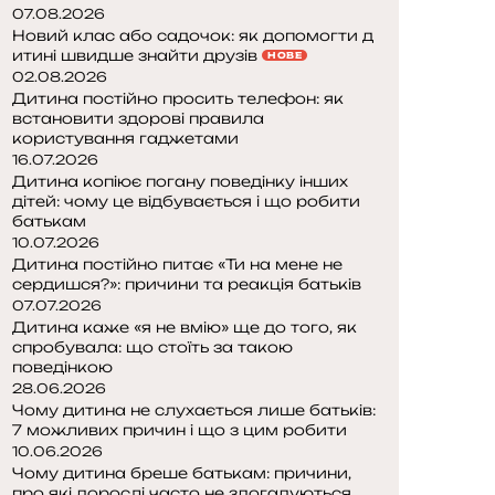
07.08.2026
Новий клас або садочок: як допомогти д
итині швидше знайти друзів
НОВЕ
02.08.2026
Дитина постійно просить телефон: як
встановити здорові правила
користування гаджетами
16.07.2026
Дитина копіює погану поведінку інших
дітей: чому це відбувається і що робити
батькам
10.07.2026
Дитина постійно питає «Ти на мене не
сердишся?»: причини та реакція батьків
07.07.2026
Дитина каже «я не вмію» ще до того, як
спробувала: що стоїть за такою
поведінкою
28.06.2026
Чому дитина не слухається лише батьків:
7 можливих причин і що з цим робити
10.06.2026
Чому дитина бреше батькам: причини,
про які дорослі часто не здогадуються