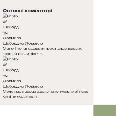
п
а
е
с
Останні коментарі
р
т
е
у
д
п
н
н
я
а
с
с
Шабардіна Людмила
т
т
Малечі почала давати трохи кишенькових
о
о
грошей тільки після т...
р
р
і
і
н
н
к
к
а
а
Шабардіна Людмила
Можливо я зараз скажу непопулярну річ, але
мені не дуже подо...