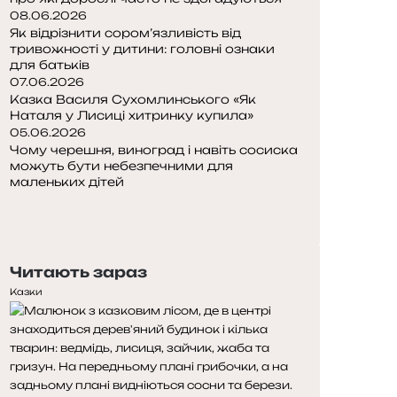
08.06.2026
Як відрізнити сором’язливість від
тривожності у дитини: головні ознаки
для батьків
07.06.2026
Казка Василя Сухомлинського «Як
Наталя у Лисиці хитринку купила»
05.06.2026
Чому черешня, виноград і навіть сосиска
можуть бути небезпечними для
маленьких дітей
П
о
Н
п
а
е
с
Читають зараз
р
т
е
у
Казки
д
п
н
н
я
а
с
с
т
т