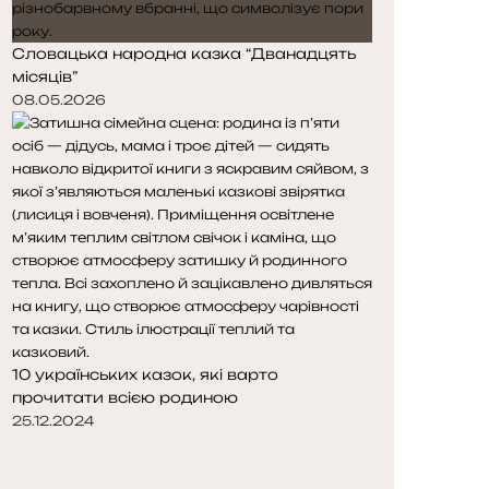
Словацька народна казка “Дванадцять
місяців”
08.05.2026
10 українських казок, які варто
прочитати всією родиною
25.12.2024
П
о
Н