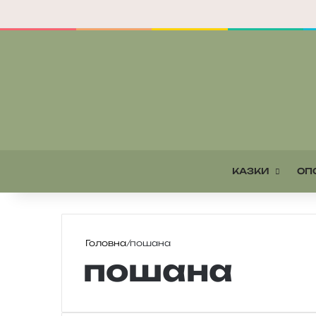
КАЗКИ
ОП
Головна
/
пошана
пошана