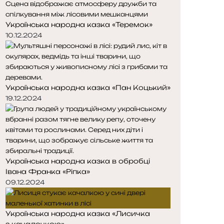
о
о
р
р
Українська народна казка «Теремок»
і
і
н
н
10.12.2024
к
к
а
а
Українська народна казка «Пан Коцький»
19.12.2024
Українська народна казка в обробці
Івана Франка «Ріпка»
09.12.2024
Українська народна казка «Лисичка
з качалочкою»