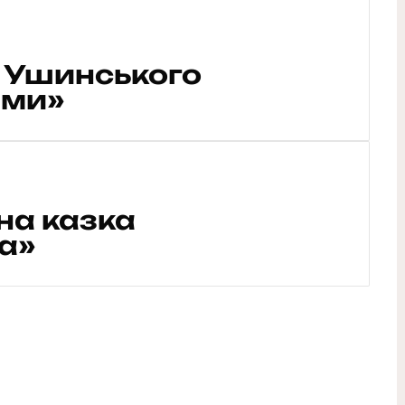
 Ушинського
ими»
на казка
ка»