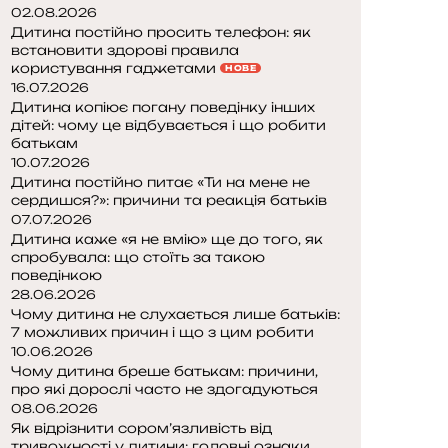
02.08.2026
Дитина постійно просить телефон: як
встановити здорові правила
користування гаджетами
НОВЕ
16.07.2026
Дитина копіює погану поведінку інших
дітей: чому це відбувається і що робити
батькам
10.07.2026
Дитина постійно питає «Ти на мене не
сердишся?»: причини та реакція батьків
07.07.2026
Дитина каже «я не вмію» ще до того, як
спробувала: що стоїть за такою
поведінкою
28.06.2026
Чому дитина не слухається лише батьків:
7 можливих причин і що з цим робити
10.06.2026
Чому дитина бреше батькам: причини,
про які дорослі часто не здогадуються
08.06.2026
Як відрізнити сором’язливість від
тривожності у дитини: головні ознаки