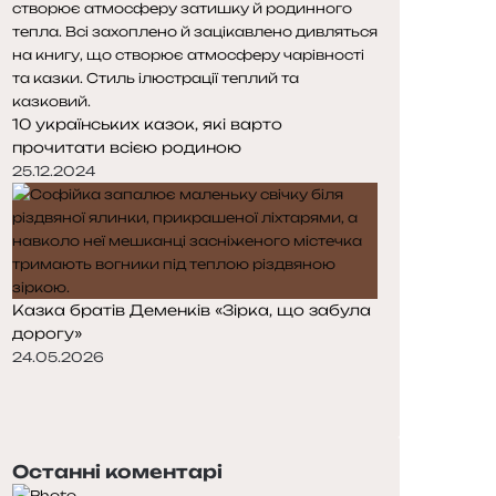
10 українських казок, які варто
прочитати всією родиною
25.12.2024
Казка братів Деменків «Зірка, що забула
дорогу»
24.05.2026
П
о
Н
п
а
е
с
Останні коментарі
р
т