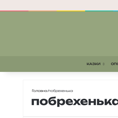
КАЗКИ
ОП
Головна
/
побрехенька
побрехеньк