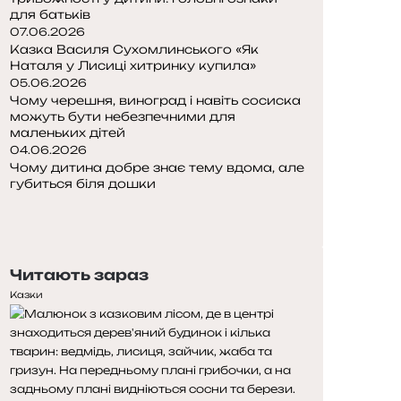
для батьків
07.06.2026
Казка Василя Сухомлинського «Як
Наталя у Лисиці хитринку купила»
05.06.2026
Чому черешня, виноград і навіть сосиска
можуть бути небезпечними для
маленьких дітей
04.06.2026
Чому дитина добре знає тему вдома, але
губиться біля дошки
П
о
Н
п
а
е
с
Читають зараз
р
т
е
у
Казки
д
п
н
н
я
а
с
с
т
т