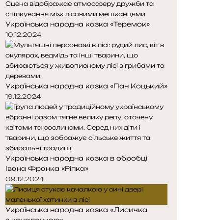
о
о
р
р
Українська народна казка «Теремок»
і
і
н
н
10.12.2024
к
к
а
а
Українська народна казка «Пан Коцький»
19.12.2024
Українська народна казка в обробці
Івана Франка «Ріпка»
09.12.2024
Українська народна казка «Лисичка
з качалочкою»