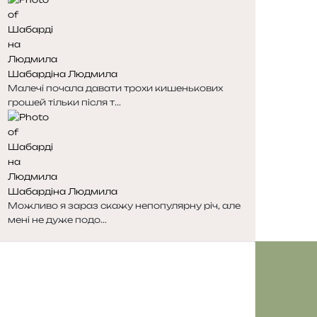
е
у
д
п
н
н
я
а
с
с
Шабардіна Людмила
т
т
Малечі почала давати трохи кишенькових
о
о
грошей тільки після т...
р
р
і
і
н
н
к
к
а
а
Шабардіна Людмила
Можливо я зараз скажу непопулярну річ, але
мені не дуже подо...