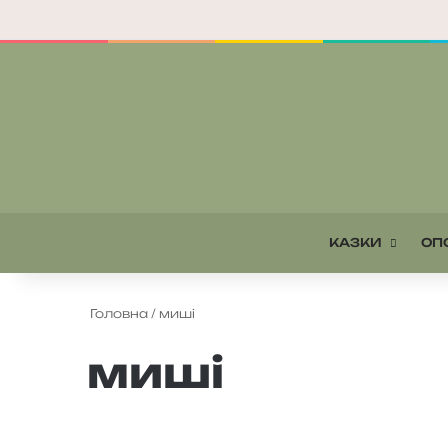
КАЗКИ
ОП
Головна
/
миші
миші
У