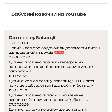
в
н
к
с
а
а
и
«
н
Бабусині казочки на YouTube
н
А
а
о
н
р
к
д
о
»
р
д
Останні публікації
ю
н
07.08.2026
х
а
Новий клас або садочок: як допомогти дитині
а
к
швидше знайти друзів
НОВЕ
»
а
02.08.2026
з
Дитина постійно просить телефон: як
к
встановити здорові правила користування
а
гаджетами
«
16.07.2026
Я
Дитина копіює погану поведінку інших дітей:
чому це відбувається і що робити батькам
к
10.07.2026
ч
Дитина постійно питає «Ти на мене не
о
сердишся?»: причини та реакція батьків
л
07.07.2026
о
Дитина каже «я не вмію» ще до того, як