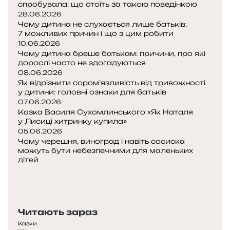
в
спробувала: що стоїть за такою поведінкою
і
28.06.2026
к
Чому дитина не слухається лише батьків:
в
7 можливих причин і що з цим робити
10.06.2026
ч
Чому дитина бреше батькам: причини, про які
и
дорослі часто не здогадуються
в
08.06.2026
л
Як відрізнити сором’язливість від тривожності
і
у дитини: головні ознаки для батьків
н
07.06.2026
и
Казка Василя Сухомлинського «Як Наталя
в
у Лисиці хитринку купила»
у
05.06.2026
ж
Чому черешня, виноград і навіть сосиска
можуть бути небезпечними для маленьких
і
дітей
н
П
к
о
Н
у
п
а
»
е
с
Читають зараз
р
т
е
у
Казки