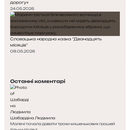
дорогу»
24.05.2026
Словацька народна казка “Дванадцять
місяців”
08.05.2026
П
о
Н
п
а
е
с
Останні коментарі
р
т
е
у
д
п
н
н
я
а
с
с
Шабардіна Людмила
т
т
Малечі почала давати трохи кишенькових грошей
о
о
тільки після т...