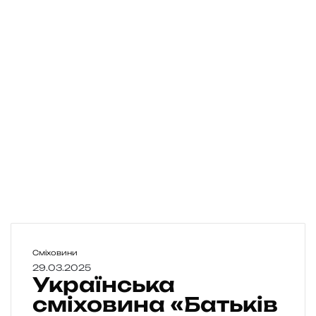
У
Сміховини
к
29.03.2025
Українська
р
а
сміховина «Батьків
ї