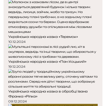
д
п
н
н
я
а
с
с
т
т
о
о
р
р
Українська народна казка «Теремок»
і
і
н
н
10.12.2024
к
к
а
а
Українська народна казка «Пан Коцький»
19.12.2024
Українська народна казка в обробці Івана
Франка «Ріпка»
09.12.2024