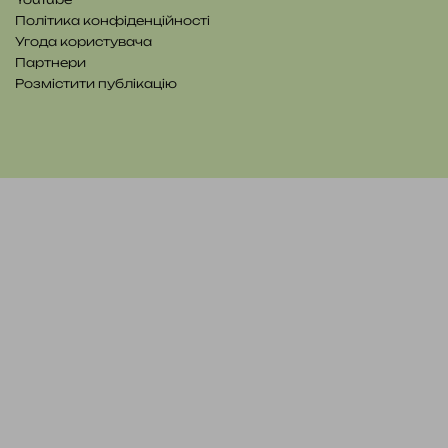
Політика конфіденційності
Угода користувача
Партнери
Розмістити публікацію
YouTube
Telegram
Patreon
RSS
e-
Читайте
mail
нас
на
WE.UA