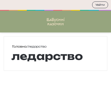
Увійти
Меню
П
Головна
/
ледарство
ледарство