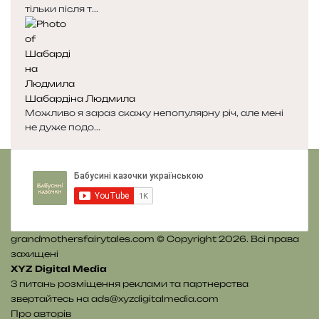
тільки після т...
р
р
і
і
н
н
к
к
а
а
Шабардіна Людмила
Можливо я зараз скажу непопулярну річ, але мені
не дуже подо...
grandmothersfairytales.com © Copyright 2026. Всі права
захищені
XYZ Digital Media
З питань розміщення реклами та партнерства
звертайтесь на
ads@xyzdigitalmedia.com
Про авторів