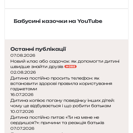
б
р
а
Бабусині казочки на YouTube
т
і
в
Г
р
Останні публікації
і
07.08.2026
м
Новий клас або садочок: як допомогти дитині
швидше знайти друзів
м
НОВЕ
02.08.2026
«
Дитина постійно просить телефон: як
Г
встановити здорові правила користування
о
гаджетами
р
16.07.2026
щ
Дитина копіює погану поведінку інших дітей:
и
чому це відбувається і що робити батькам
к
10.07.2026
к
Дитина постійно питає «Ти на мене не
сердишся?»: причини та реакція батьків
а
07.07.2026
ш