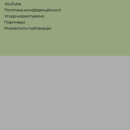
YouTube
Політика конфіденційності
Угода користувача
Партнери
Розмістити публікацію
YouTube
Telegram
Patreon
RSS
e-
Читайте
mail
нас
на
WE.UA