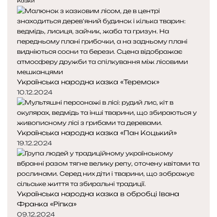
е
у
Казки
д
п
н
н
я
а
с
с
т
т
о
о
р
р
Українська народна казка «Теремок»
і
і
н
н
10.12.2024
к
к
а
а
Українська народна казка «Пан Коцький»
19.12.2024
Українська народна казка в обробці Івана
Франка «Ріпка»
09.12.2024