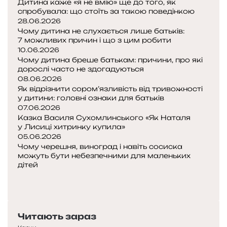
Дитина каже «я не вмію» ще до того, як
і
спробувала: що стоїть за такою поведінкою
»
28.06.2026
Чому дитина не слухається лише батьків:
7 можливих причин і що з цим робити
10.06.2026
Чому дитина бреше батькам: причини, про які
дорослі часто не здогадуються
08.06.2026
Як відрізнити сором’язливість від тривожності
у дитини: головні ознаки для батьків
07.06.2026
Казка Василя Сухомлинського «Як Наталя
у Лисиці хитринку купила»
05.06.2026
Чому черешня, виноград і навіть сосиска
можуть бути небезпечними для маленьких
дітей
П
о
Н
п
а
е
с
Читають зараз
р
т