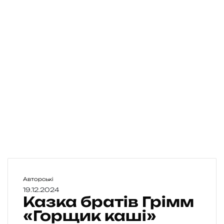
К
Авторські
а
19.12.2024
Казка братів Грімм
з
к
«Горщик каші»
а