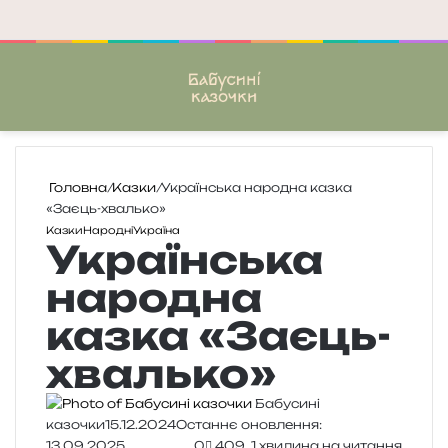
Меню
П
Головна
/
Казки
/
Українська народна казка
«Заєць-хвалько»
Казки
Народні
Україна
Українська
народна
казка «Заєць-
хвалько»
Бабусині
казочки
15.12.2024
Останнє оновлення:
13.09.2025
0
409
1 хвилина на читання