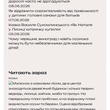
дорослі часто не здогадуються
08.06.2026
Як відрізнити сором’язливість від тривожності
у дитини: головні ознаки для батьків
07.06.2026
Казка Василя Сухомлинського «Як Наталя
у Лисиці хитринку купила»
05.06.2026
Чому черешня, виноград і навіть сосиска
можуть бути небезпечними для маленьких
дітей
Попередня
сторінка
Наступна
сторінка
Читають зараз
Казки