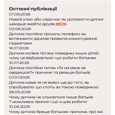
Останні публікації
07.08.2026
Новий клас або садочок: як допомогти дитині
швидше знайти друзів
НОВЕ
02.08.2026
Дитина постійно просить телефон: як
встановити здорові правила користування
гаджетами
16.07.2026
Дитина копіює погану поведінку інших дітей:
чому це відбувається і що робити батькам
10.07.2026
Дитина постійно питає «Ти на мене не
сердишся?»: причини та реакція батьків
07.07.2026
Дитина каже «я не вмію» ще до того, як
спробувала: що стоїть за такою поведінкою
28.06.2026
Чому дитина не слухається лише батьків:
7 можливих причин і що з цим робити
10.06.2026
Чому дитина бреше батькам: причини, про які