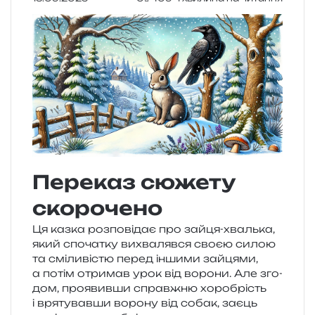
Переказ сюжету
скорочено
Ця казка роз­по­від­ає про зайця-хваль­ка,
який спо­ча­тку вихва­ляв­ся своєю силою
та смі­ли­ві­стю перед інши­ми зай­ця­ми,
а потім отри­мав урок від воро­ни. Але зго­
дом, про­я­вив­ши справ­жню хоро­брість
і вря­ту­вав­ши воро­ну від собак, заєць