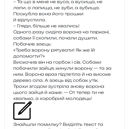
– Та що в мене не вуса, а вуси­ща, не
лапи, а лапи­ща, не зуби, а зубища.
Поскубла вона його тро­шки
й відпустила.
– Гляди, біль­ше не хвались!
Одного разу сиді­ла воро­на на пар­ка­ні,
соба­ки її схо­пи­ли, поча­ли души­ти.
Побачив заєць:
«Треба воро­ну ряту­ва­ти! Як же їй
допомогти?»
Вискочив він на гор­бок і сів. Собаки
поба­чи­ли зайця, кину­ли воро­ну — та за
ним. Ворона враз під­ле­ті­ла й на висо­ке
дере­во сіла. А заєць від собак утік.
Трохи зго­дом зустрі­ла знову воро­на
цього зайця й каже: — От тепер ти не
хваль­ко, а хоро­брий молодець!
Знайшли помил­ку? Виділіть текст та