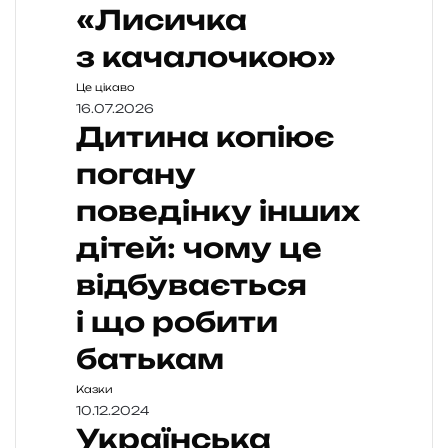
«Лисичка
з качалочкою»
Це цікаво
16.07.2026
Дитина копіює
погану
поведінку інших
дітей: чому це
відбувається
і що робити
батькам
Казки
10.12.2024
Українська