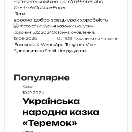
нати­сніть ком­бі­на­цію
Ctrl+Enter
або
Control+Option+Enter
.
Теги
ворона
добро
заєць
урок
хоробрість
Бабусині
казочки
15.12.2024
Останнє оновлення:
13.09.2025
0
409
1 хвилина на читання
Facebook
X
WhatsApp
Telegram
Viber
Відправити по Email
Надрукувати
Популярне
Казки
10.12.2024
Українська
народна казка
«Теремок»
Казки