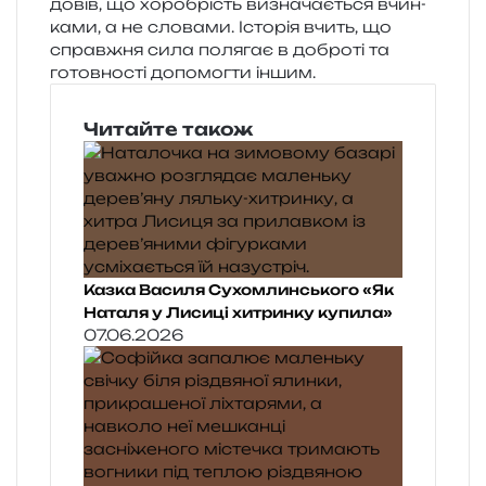
довів, що хоро­брість визна­ча­є­ться вчин­
ка­ми, а не сло­ва­ми. Історія вчить, що
справ­жня сила поля­гає в добро­ті та
готов­но­сті допо­мог­ти іншим.
Читайте також
Казка Василя Сухомлинського «Як
Наталя у Лисиці хитринку купила»
07.06.2026