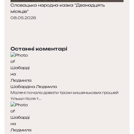
Словацька народна казка “Дванадцять
місяців”
08.05.2026
Попередня
сторінка
Наступна
сторінка
Останні коментарі
Шабардіна Людмила
Малечі почала давати трохи кишенькових грошей
тільки після т...