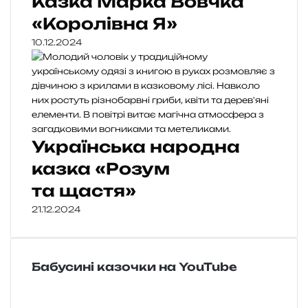
Казка Марка Вовчка
«Королівна Я»
10.12.2024
Українська народна
казка «Розум
та щастя»
21.12.2024
Бабусині казочки на YouTube