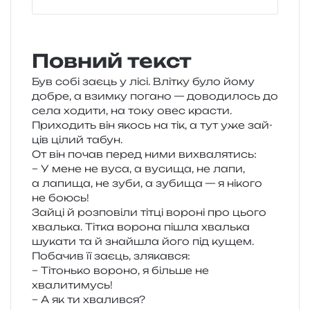
Повний текст
Був собі заєць у лісі. Влітку було йому
добре, а взим­ку пога­но — дово­ди­лось до
села ходи­ти, на току овес кра­сти.
Приходить він якось на тік, а тут уже зай­
ців цілий табун.
От він почав перед ними вихвалятись:
– У мене не вуса, а вуси­ща, не лапи,
а лапи­ща, не зуби, а зуби­ща — я ніко­го
не боюсь!
Зайці й роз­по­ві­ли тітці воро­ні про цього
хваль­ка. Тітка воро­на пішла хваль­ка
шука­ти та й зна­йшла його під кущем.
Побачив її заєць, злякався:
– Тітонько воро­но, я біль­ше не
хвалитимусь!
– А як ти хвалився?