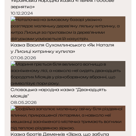
Українська народна казка «Півник і бобове
зернятко»
10.12.2024
Казка Василя Сухомлинського «Як Наталя
у Лисиці хитринку купила»
07.06.2026
Словацька народна казка “Дванадцять
місяців”
08.05.2026
Казка братів Деменків «Зірка, що забула