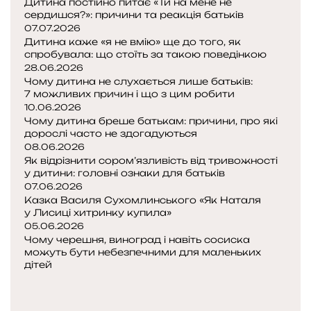
Дитина постійно питає «Ти на мене не
а
сердишся?»: причини та реакція батьків
с
07.07.2026
н
Дитина каже «я не вмію» ще до того, як
и
спробувала: що стоїть за такою поведінкою
й
28.06.2026
Д
Чому дитина не слухається лише батьків:
а
7 можливих причин і що з цим робити
10.06.2026
н
Чому дитина бреше батькам: причини, про які
и
дорослі часто не здогадуються
л
08.06.2026
о
Як відрізнити сором’язливість від тривожності
»
у дитини: головні ознаки для батьків
07.06.2026
Казка Василя Сухомлинського «Як Наталя
у Лисиці хитринку купила»
05.06.2026
Чому черешня, виноград і навіть сосиска
можуть бути небезпечними для маленьких
дітей
П
о
Н
п
а