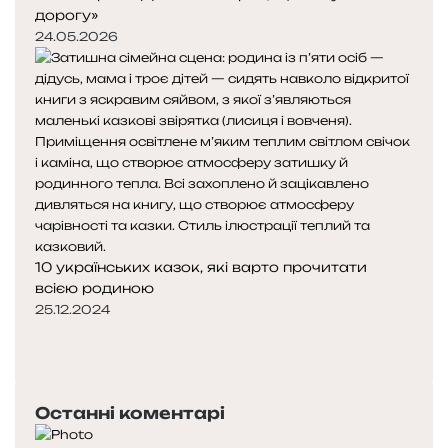
дорогу»
24.05.2026
10 українських казок, які варто прочитати
всією родиною
25.12.2024
П
о
Н
п
а
е
с
Останні коментарі
р
т
е
у