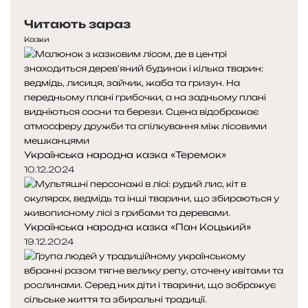
е
с
Читають зараз
р
т
е
у
Казки
д
п
н
н
я
а
с
с
т
т
о
о
р
р
Українська народна казка «Теремок»
і
і
н
н
10.12.2024
к
к
а
а
Українська народна казка «Пан Коцький»
19.12.2024