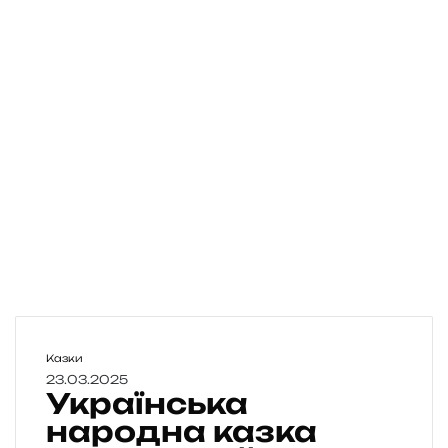
У
Казки
к
23.03.2025
Українська
р
а
народна казка
ї