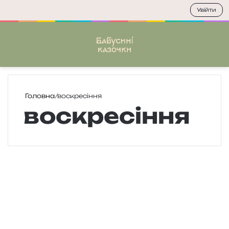
Увійти
Меню
П
Головна
/
воскресіння
воскресіння