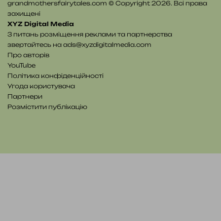
grandmothersfairytales.com © Copyright 2026. Всі права
захищені
XYZ Digital Media
З питань розміщення реклами та партнерства
звертайтесь на
ads@xyzdigitalmedia.com
Про авторів
YouTube
Політика конфіденційності
Угода користувача
Партнери
Розмістити публікацію
YouTube
Telegram
Patreon
RSS
e-
Читайте
mail
нас
на
WE.UA