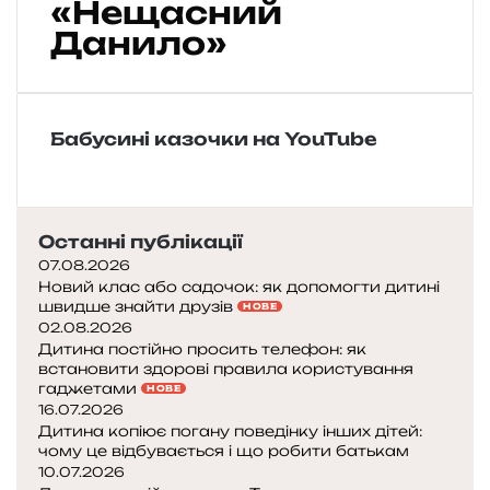
«Нещасний
н
Данило»
с
ь
к
а
н
Бабусині казочки на YouTube
а
р
о
д
Останні публікації
н
07.08.2026
а
Новий клас або садочок: як допомогти дитині
к
швидше знайти друзів
НОВЕ
а
02.08.2026
з
Дитина постійно просить телефон: як
к
встановити здорові правила користування
а
гаджетами
НОВЕ
«
16.07.2026
Н
Дитина копіює погану поведінку інших дітей:
чому це відбувається і що робити батькам
е
10.07.2026
щ