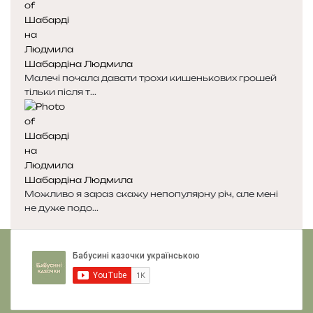
д
п
н
н
я
а
с
с
Шабардіна Людмила
т
т
Малечі почала давати трохи кишенькових грошей
о
о
тільки після т...
р
р
і
і
н
н
к
к
а
а
Шабардіна Людмила
Можливо я зараз скажу непопулярну річ, але мені
не дуже подо...