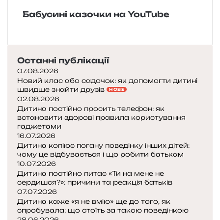
с
к
к
Бабусині казочки на YouTube
к
а
а
о
з
н
р
к
а
а
а
р
р
«
о
Останні публікації
о
Л
д
07.08.2026
б
и
н
Новий клас або садочок: як допомогти дитині
о
с
а
швидше знайти друзів
НОВЕ
т
и
к
02.08.2026
а
ц
а
Дитина постійно просить телефон: як
встановити здорові правила користування
»
я
з
гаджетами
т
к
16.07.2026
а
а
Дитина копіює погану поведінку інших дітей:
«
чому це відбувається і що робити батькам
р
К
10.07.2026
а
о
Дитина постійно питає «Ти на мене не
к
з
сердишся?»: причини та реакція батьків
»
а
07.07.2026
-
Дитина каже «я не вмію» ще до того, як
спробувала: що стоїть за такою поведінкою
д
28.06.2026