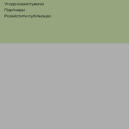
Угода користувача
Партнери
Розмістити публікацію
YouTube
Telegram
Patreon
RSS
e-
Читайте
mail
нас
на
WE.UA