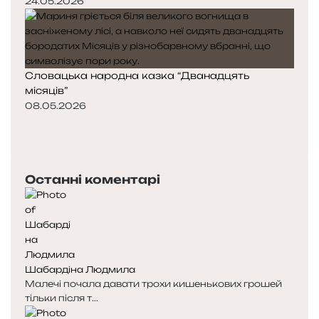
24.05.2026
Словацька народна казка “Дванадцять
місяців”
08.05.2026
П
о
Н
п
а
е
с
Останні коментарі
р
т
е
у
д
п
н
н
я
а
с
с
Шабардіна Людмила
т
т
Малечі почала давати трохи кишенькових грошей
о
о
тільки після т...
р
р
і
і