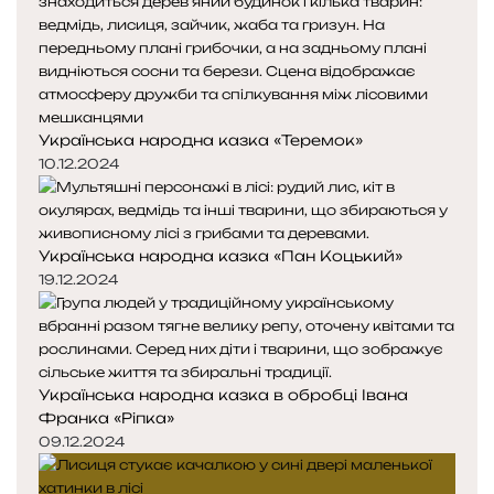
н
н
я
а
с
с
т
т
о
о
р
р
Українська народна казка «Теремок»
і
і
н
н
10.12.2024
к
к
а
а
Українська народна казка «Пан Коцький»
19.12.2024
Українська народна казка в обробці Івана
Франка «Ріпка»
09.12.2024