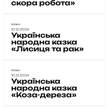
скора робота»
н
с
ь
к
а
У
Казки
с
к
10.12.2024
Українська
м
р
і
а
народна казка
х
ї
«Лисиця та рак»
о
н
в
с
и
ь
н
к
а
а
У
Казки
«
н
к
10.12.2024
Українська
Р
а
р
а
р
а
народна казка
к
о
ї
«Коза-дереза»
о
д
н
в
н
с
а
а
ь