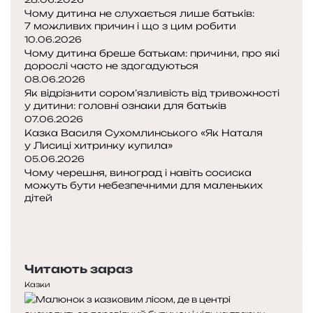
е
Чому дитина не слухається лише батьків:
р
7 можливих причин і що з цим робити
е
10.06.2026
з
Чому дитина бреше батькам: причини, про які
а
дорослі часто не здогадуються
»
08.06.2026
Як відрізнити сором’язливість від тривожності
у дитини: головні ознаки для батьків
07.06.2026
Казка Василя Сухомлинського «Як Наталя
у Лисиці хитринку купила»
05.06.2026
Чому черешня, виноград і навіть сосиска
можуть бути небезпечними для маленьких
дітей
П
о
Н
п
а
е
с
Читають зараз
р
т
е
у
Казки
д
п