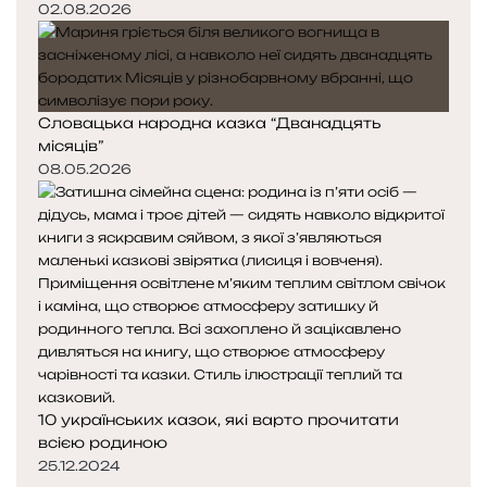
02.08.2026
Словацька народна казка “Дванадцять
місяців”
08.05.2026
10 українських казок, які варто прочитати
всією родиною
25.12.2024