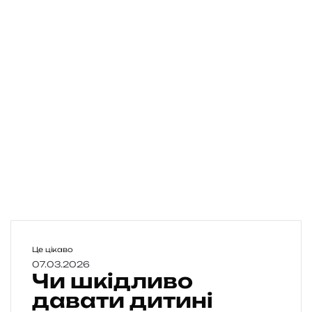
Ч
Це цікаво
и
07.03.2026
Чи шкідливо
ш
к
давати дитині
і