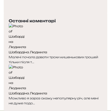
П
о
Н
п
а
е
с
Останні коментарі
р
т
е
у
д
п
н
н
я
а
с
с
Шабардіна Людмила
т
т
Малечі почала давати трохи кишенькових грошей
о
о
тільки після т...
р
р
і
і
н
н
к
к
а
а
Шабардіна Людмила
Можливо я зараз скажу непопулярну річ, але мені
не дуже подо...