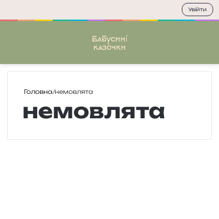
Увійти
Меню
П
Головна
/
немовлята
немовлята