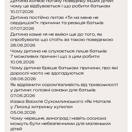
Дитина копіює погану поведінку інших дітей:
а
чому це відбувається і що робити батькам
к
10.07.2026
а
Дитина постійно питає «Ти на мене не
т
сердишся?»: причини та реакція батьків
и
07.07.2026
с
Дитина каже «я не вмію» ще до того, як
спробувала: що стоїть за такою поведінкою
я
28.06.2026
:
Чому дитина не слухається лише батьків:
щ
7 можливих причин і що з цим робити
о
10.06.2026
п
Чому дитина бреше батькам: причини, про які
о
дорослі часто не здогадуються
к
08.06.2026
а
Як відрізнити сором’язливість від тривожності
з
у дитини: головні ознаки для батьків
а
07.06.2026
Казка Василя Сухомлинського «Як Наталя
л
у Лисиці хитринку купила»
о
05.06.2026
д
Чому черешня, виноград і навіть сосиска
о
можуть бути небезпечними для маленьких
с
дітей