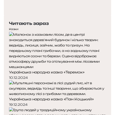
л
П
і
о
Н
д
п
а
ж
е
с
е
Читають зараз
р
т
н
е
у
Казки
н
д
п
я
н
н
п
я
а
с
с
с
и
т
т
х
о
о
о
р
р
л
Українська народна казка «Теремок»
і
і
о
н
н
10.12.2024
г
к
к
і
а
а
в
Українська народна казка «Пан Коцький»
19.12.2024