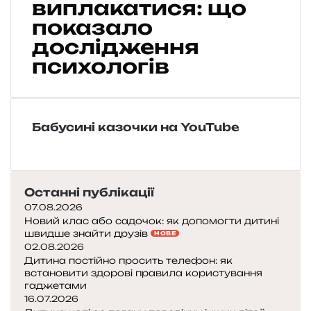
виплакатися: що
д
показало
л
и
дослідження
в
психологів
о
д
а
в
Бабусині казочки на YouTube
а
т
и
д
и
Останні публікації
т
07.08.2026
и
Новий клас або садочок: як допомогти дитині
н
швидше знайти друзів
НОВЕ
і
02.08.2026
в
Дитина постійно просить телефон: як
встановити здорові правила користування
и
гаджетами
п
16.07.2026
л