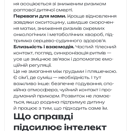
ня асо­ці­ю­є­ться зі зни­же­ним ризи­ком
рапто­вої дитя­чої смерті.
Переваги для мами.
Краще від­нов­ле­н­ня
зав­дя­ки окси­то­ци­ну, швид­ше ско­ро­че­н­
ня матки, зни­же­н­ня ризи­ків окре­мих
онко­ло­гі­чних і мета­бо­лі­чних хво­роб, під­
трим­ка сер­це­во-судин­но­го здоров’я.
Близькість і вза­є­мо­дія.
Частий тіле­сний
кон­такт, погляд, син­хро­ні­за­ція ритмів —
усе це змі­цнює зв’язок і допо­ма­гає емо­
цій­ній регуляції.
Це не зма­га­н­ня між гру­дьми і пля­ше­чкою.
Є сім’ї, де суміш — необ­хі­дність. І тут
важли­во інше: без­пе­чне году­ва­н­ня, спо­
кій­на атмо­сфе­ра, чуй­ний кон­такт і про­
ду­ма­ний при­корм. Розвиток не лама­є­
ться, якщо роди­на під­три­мує дити­ну
й пра­цює з тим, що під­хо­дить саме їм.
Що справді
підсилює інтелект