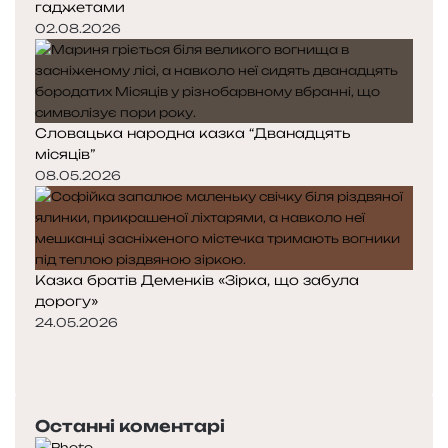
гаджетами
02.08.2026
Словацька народна казка “Дванадцять
місяців”
08.05.2026
Казка братів Деменків «Зірка, що забула
дорогу»
24.05.2026
Попередня
сторінка
Наступна
сторінка
Останні коментарі