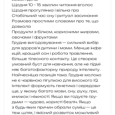
Щодня 10 – 15 хви­лин чита­н­ня вголос
Щодня про­гу­лян­ка і віль­на гра
Стабільний час сну і риту­ал засинання
Розмова про­сти­ми сло­ва­ми про те, що
довкола
Продукти з біл­ком, кори­сни­ми жира­ми,
ово­ча­ми і фруктами
Грудне виго­до­ву­ва­н­ня — силь­ний вибір
для здоров’я дити­ни і мами. Менше інфе­
кцій, кра­щий сон і робо­та трав­ле­н­ня,
біль­ше тіле­сно­го кон­та­кту. Це ство­рює
умов­ний буст для навча­н­ня, але не під­мі­
няє бага­то­фа­ктор­ну при­ро­ду інте­ле­кту.
Найчесніша пози­ція така. Грудне моло­ко
не є чарів­ною пігул­кою для висо­ко­го IQ.
Інтелект фор­му­ють гене­ти­ка і сере­до­ви­
ще, у якому бага­то мови, сну, руху, гри,
кни­жок і ніжно­сті. Якщо ви году­є­те гру­
дьми — чудо­во, кори­сті без­ліч. Якщо
з будь-яких при­чин обра­ли суміш — це
теж шлях, і які­сний роз­ви­ток можли­вий