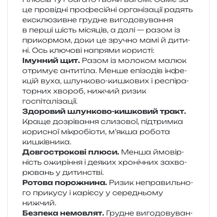
це про­від­ні про­фе­сій­ні орга­ні­за­ції радять
екс­клю­зив­не гру­дне виго­до­ву­ва­н­ня
в перші шість міся­ців, а далі — разом із
при­кор­мом, доки це зру­чно мамі й дити­
ні. Ось клю­чо­ві напря­ми користі:
Імунний щит.
Разом із моло­ком малюк
отри­мує анти­ті­ла. Менше епі­зо­дів інфе­
кцій вуха, шлун­ко­во-кишко­вих і респі­ра­
тор­них хво­роб, ниж­чий ризик
госпіталізації.
Здоровий шлун­ко­во-кишко­вий тракт.
Краще дозрі­ва­н­ня сли­зо­вої, під­трим­ка
кори­сної мікро­біо­ти, м’якша робо­та
кишківника.
Довгострокові плюси.
Менша ймо­вір­
ність ожи­рі­н­ня і деяких хро­ні­чних захво­
рю­вань у дитинстві.
Ротова поро­жни­на.
Ризик непра­виль­но­
го при­ку­су і карі­є­су у сере­дньо­му
нижчий.
Безпека немов­лят.
Грудне виго­до­ву­ва­н­