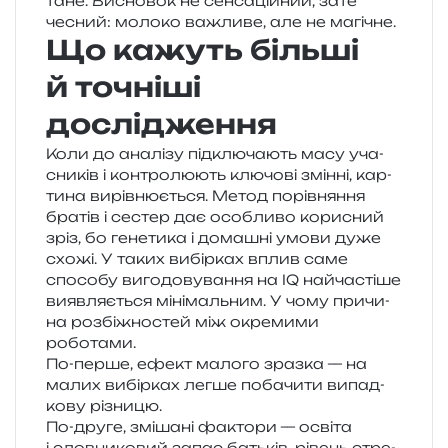
тане. Висновок не сен­са­цій­ний, зате
чесний: моло­ко важли­ве, але не магічне.
Що кажуть більші
й точніші
дослідження
Коли до ана­лі­зу під­клю­ча­ють масу уча­
сни­ків і кон­тро­лю­ють клю­чо­ві змін­ні, кар­
ти­на вирів­ню­є­ться. Метод порів­ня­н­ня
бра­тів і сестер дає осо­бли­во кори­сний
зріз, бо гене­ти­ка і дома­шні умови дуже
схожі. У таких вибір­ках вплив саме
спосо­бу виго­до­ву­ва­н­ня на IQ най­ча­сті­ше
вияв­ля­є­ться міні­маль­ним. У чому при­чи­
на роз­бі­жно­стей між окре­ми­ми
роботами.
По-перше, ефект мало­го зраз­ка — на
малих вибір­ках легше поба­чи­ти випад­
ко­ву різницю.
По-друге, змі­ша­ні факто­ри — осві­та
і слов­ни­ко­вий запас батьків, рівень стре­