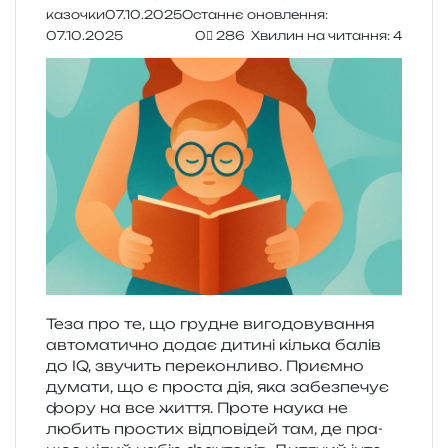
казочки
07.10.2025
Останнє оновлення:
07.10.2025
0
286
Хвилин на читання: 4
Теза про те, що гру­дне виго­до­ву­ва­н­ня
авто­ма­ти­чно додає дити­ні кіль­ка балів
до IQ, зву­чить пере­кон­ли­во. Приємно
дума­ти, що є про­ста дія, яка забез­пе­чує
фору на все життя. Проте наука не
любить про­стих від­по­від­ей там, де пра­