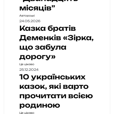
місяців”
Авторські
24.05.2026
Казка братів
Деменків «Зірка,
що забула
дорогу»
Це цікаво
25.12.2024
10 українських
казок, які варто
прочитати всією
родиною
Це цікаво