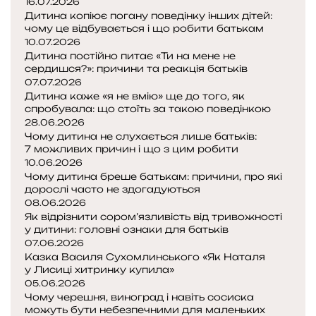
16.07.2026
Дитина копіює погану поведінку інших дітей:
чому це відбувається і що робити батькам
10.07.2026
Дитина постійно питає «Ти на мене не
сердишся?»: причини та реакція батьків
07.07.2026
Дитина каже «я не вмію» ще до того, як
спробувала: що стоїть за такою поведінкою
28.06.2026
Чому дитина не слухається лише батьків:
7 можливих причин і що з цим робити
10.06.2026
Чому дитина бреше батькам: причини, про які
дорослі часто не здогадуються
08.06.2026
Як відрізнити сором’язливість від тривожності
у дитини: головні ознаки для батьків
07.06.2026
Казка Василя Сухомлинського «Як Наталя
у Лисиці хитринку купила»
05.06.2026
Чому черешня, виноград і навіть сосиска
можуть бути небезпечними для маленьких