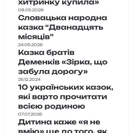
хитринку купила»
08.05.2026
Словацька народна
казка “Дванадцять
місяців”
24.05.2026
Казка братів
Деменків «Зірка, що
забула дорогу»
25.12.2024
10 українських казок,
які варто прочитати
всією родиною
07.07.2026
Дитина каже «я не
вмію» ще до того, як