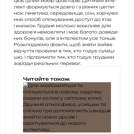
цює цілий набір факто­рів. Дитячий інте­
лект фор­му­є­ться довго і з різних цегли­
нок: гене­ти­ка, сере­до­ви­ще, сон, хар­чу­ва­
н­ня, спо­сіб спіл­ку­ва­н­ня, доступ до ігор
і кни­жок. Грудне моло­ко важли­ве для
здоров’я немов­ля­ти і має бага­то дове­де­
них бону­сів, але з інте­ле­ктом усе тонше.
Розкладаємо факти, щоб зняти зайве
від­чу­т­тя про­ви­ни в тих, хто годує суміш­
шю, і під­три­ма­ти тих, хто годує гру­дьми
зара­ди реаль­них переваг.
Читайте також