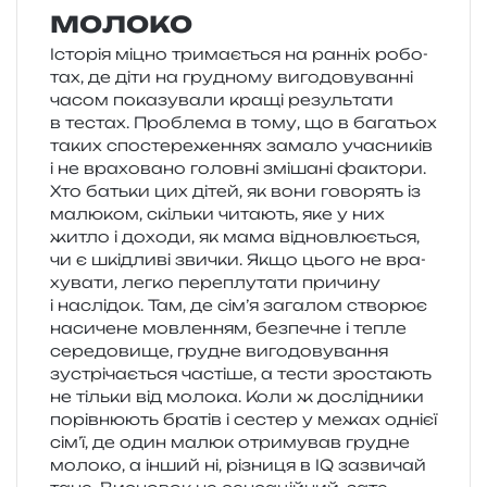
молоко
Історія міцно три­ма­є­ться на ран­ніх робо­
тах, де діти на гру­дно­му виго­до­ву­ван­ні
часом пока­зу­ва­ли кращі резуль­та­ти
в тестах. Проблема в тому, що в бага­тьох
таких спо­сте­ре­же­н­нях зама­ло уча­сни­ків
і не вра­хо­ва­но голов­ні змі­ша­ні факто­ри.
Хто батьки цих дітей, як вони гово­рять із
малю­ком, скіль­ки чита­ють, яке у них
житло і дохо­ди, як мама від­нов­лю­є­ться,
чи є шкі­дли­ві зви­чки. Якщо цього не вра­
ху­ва­ти, легко пере­плу­та­ти при­чи­ну
і наслі­док. Там, де сім’я зага­лом ство­рює
наси­че­не мов­ле­н­ням, без­пе­чне і тепле
сере­до­ви­ще, гру­дне виго­до­ву­ва­н­ня
зустрі­ча­є­ться часті­ше, а тести зро­ста­ють
не тіль­ки від моло­ка. Коли ж дослі­дни­ки
порів­ню­ють бра­тів і сестер у межах одні­єї
сім’ї, де один малюк отри­му­вав гру­дне
моло­ко, а інший ні, різни­ця в IQ зазви­чай