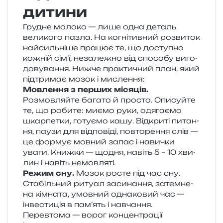
дитини
Грудне моло­ко — лише одна деталь
вели­ко­го пазла. На когні­тив­ний роз­ви­ток
най­силь­ні­ше пра­цює те, що досту­пно
кожній сім’ї, неза­ле­жно від спосо­бу виго­
до­ву­ва­н­ня. Нижче пра­кти­чний план, який
під­три­має мозок і мислення:
Мовлення з пер­ших міся­ців.
Розмовляйте бага­то й про­сто. Описуйте
те, що роби­те: миємо руки, одя­га­є­мо
шкар­пе­тки, готу­є­мо кашу. Відкриті пита­н­
ня, паузи для від­по­віді, повто­ре­н­ня слів —
це фор­мує мов­ний запас і нави­чки
уваги. Книжки — щодня, навіть 5 – 10 хви­
лин і навіть немовляті.
Режим сну.
Мозок росте під час сну.
Стабільний риту­ал заси­на­н­ня, затем­не­
на кім­на­та, умов­ний одна­ко­вий час —
інве­сти­ція в пам’ять і навча­н­ня.
Перевтома — ворог кон­цен­тра­ції