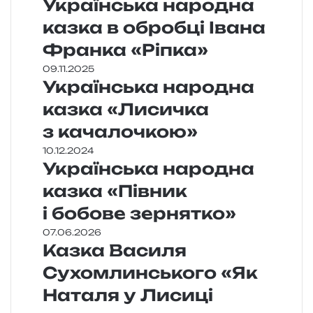
Українська народна
казка в обробці Івана
Франка «Ріпка»
09.11.2025
Українська народна
казка «Лисичка
з качалочкою»
10.12.2024
Українська народна
казка «Півник
і бобове зернятко»
07.06.2026
Казка Василя
Сухомлинського «Як
Наталя у Лисиці