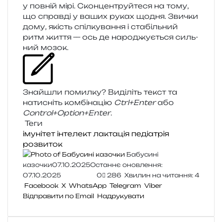
у пов­ній мірі. Сконцентруйтеся на тому,
що справ­ді у ваших руках щодня. Звички
дому, якість спіл­ку­ва­н­ня і ста­біль­ний
ритм життя — ось де наро­джу­є­ться силь­
ний мозок.
Знайшли помил­ку? Виділіть текст та
нати­сніть ком­бі­на­цію
Ctrl+Enter
або
Control+Option+Enter
.
Теги
імунітет
інтелект
лактація
педіатрія
розвиток
Бабусині
казочки
07.10.2025
Останнє оновлення:
07.10.2025
0
286
Хвилин на читання: 4
Facebook
X
WhatsApp
Telegram
Viber
Відправити по Email
Надрукувати