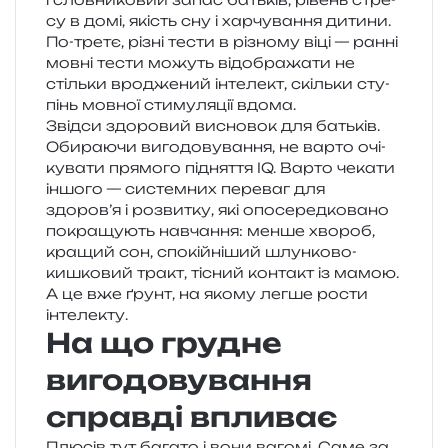
су в домі, якість сну і хар­чу­ва­н­ня дитини.
По-третє, різні тести в різно­му віці — ранні
мовні тести можуть від­обра­жа­ти не
стіль­ки вро­дже­ний інте­лект, скіль­ки сту­
пінь мов­ної сти­му­ля­ції вдома.
Звідси здо­ро­вий висно­вок для батьків.
Обираючи виго­до­ву­ва­н­ня, не варто очі­
ку­ва­ти пря­мо­го під­ня­т­тя IQ. Варто чека­ти
іншо­го — систем­них пере­ваг для
здоров’я і роз­ви­тку, які опо­се­ред­ко­ва­но
покра­щу­ють навча­н­ня: менше хво­роб,
кра­щий сон, спо­кій­ні­ший шлун­ко­во-
кишко­вий тракт, тісний кон­такт із мамою.
А це вже ґрунт, на якому легше рости
інтелекту.
На що грудне
вигодовування
справді впливає
Плюсів тут бага­то і вони ваго­мі. Саме за