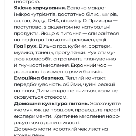
і настрою.
Якісне хар­чу­ва­н­ня.
Баланс макро-
і мікро­ну­трі­єн­тів, доста­тньо білка, жирів,
залі­за, йоду, DHA, віта­мі­ну D. Прикорм —
посту­по­во, з акцен­том на нату­раль­ні
про­ду­кти. Якщо є пита­н­ня — спи­рай­те­ся
на педі­а­тра і локаль­ні рекомендації.
Гра і рух.
Вільна гра, куби­ки, сор­те­ри,
музи­ка, танець, про­гу­лян­ки. Рух сти­му­
лює кро­во­обіг, а гра вчить пла­ну­ван­ню
й гну­чко­сті мисле­н­ня.
Екранний час
—
дозо­ва­но і з комен­та­ря­ми батьків.
Емоційна без­пе­ка.
Теплий кон­такт,
перед­ба­чу­ва­ність, обійми, чуйні реа­кції
на плач. Дитина краще вчи­ться, коли не
ско­ву­є­ться стресом.
Домашня куль­ту­ра питань.
Заохочуйте
«чому», «як це пра­цює», про­водь­те про­сті
екс­пе­ри­мен­ти. Критичне мисле­н­ня наро­
джу­є­ться з допитливості.
Доречно мати коро­ткий чек-лист на
кожен день: