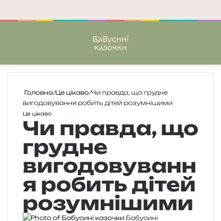
Меню
П
Головна
/
Це цікаво
/
Чи правда, що грудне
вигодовування робить дітей розумнішими
Це цікаво
Чи правда, що
грудне
вигодовуванн
я робить дітей
розумнішими
Бабусині