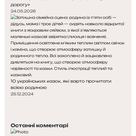
дорогу»
24.05.2026
10 українських казок, які варто прочитати
всією родиною
25.12.2024
П
о
Н
п
а
е
с
Останні коментарі
р
т
е
у