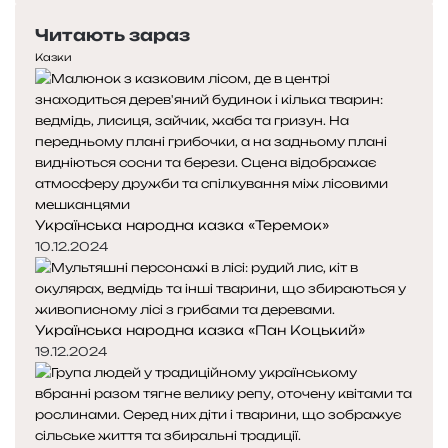
е
с
Читають зараз
р
т
е
у
Казки
д
п
н
н
я
а
с
с
т
т
о
о
р
р
Українська народна казка «Теремок»
і
і
н
н
10.12.2024
к
к
а
а
Українська народна казка «Пан Коцький»
19.12.2024