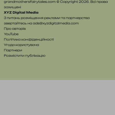
grandmothersfairytales.com © Copyright 2026. Всі права
захищені
XYZ Digital Media
З питань розміщення реклами та партнерства
звертайтесь на
ads@xyzdigitalmedia.com
Про авторів
YouTube
Політика конфіденційності
Угода користувача
Партнери
Розмістити публікацію
YouTube
Telegram
Patreon
RSS
e-
Читайте
mail
нас
на
WE.UA