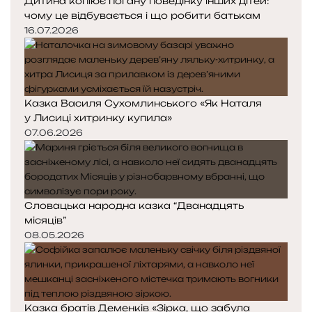
Дитина копіює погану поведінку інших дітей:
чому це відбувається і що робити батькам
16.07.2026
Казка Василя Сухомлинського «Як Наталя
у Лисиці хитринку купила»
07.06.2026
Словацька народна казка “Дванадцять
місяців”
08.05.2026
Казка братів Деменків «Зірка, що забула