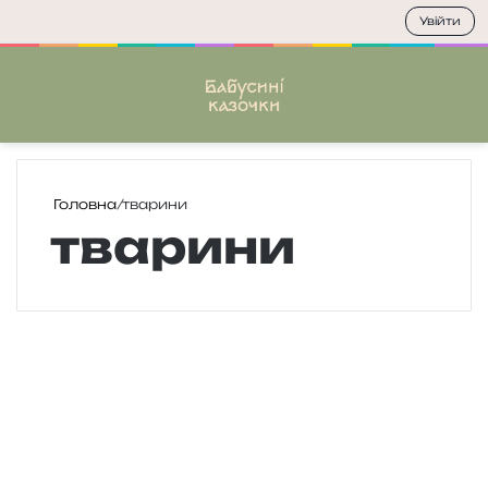
Увійти
Меню
П
Головна
/
тварини
тварини