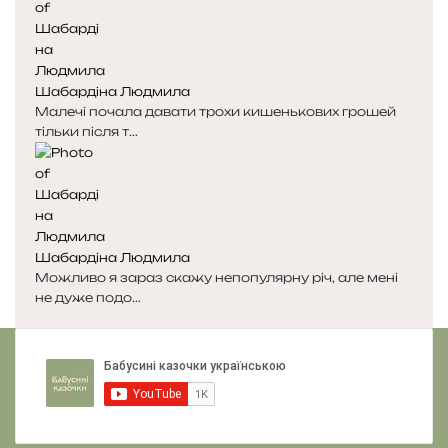
д
п
н
н
я
а
с
с
Шабардіна Людмила
т
т
Малечі почала давати трохи кишенькових грошей
о
о
тільки після т...
р
р
і
і
н
н
к
к
а
а
Шабардіна Людмила
Можливо я зараз скажу непопулярну річ, але мені
не дуже подо...