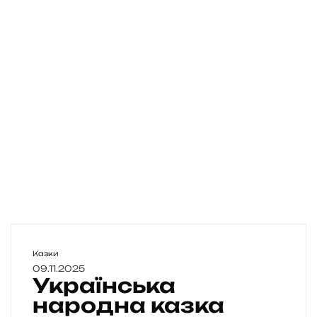
У
Казки
к
09.11.2025
Українська
р
а
народна казка
ї