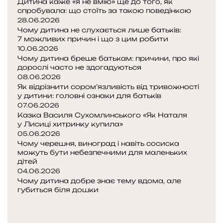
Дитина каже «я не вмію» ще до того, як
и
спробувала: що стоїть за такою поведінкою
ч
28.06.2026
к
Чому дитина не слухається лише батьків:
а
7 можливих причин і що з цим робити
з
10.06.2026
Чому дитина бреше батькам: причини, про які
к
дорослі часто не здогадуються
08.06.2026
а
Як відрізнити сором’язливість від тривожності
ч
у дитини: головні ознаки для батьків
а
07.06.2026
л
Казка Василя Сухомлинського «Як Наталя
о
у Лисиці хитринку купила»
ч
05.06.2026
к
Чому черешня, виноград і навіть сосиска
о
можуть бути небезпечними для маленьких
ю
дітей
04.06.2026
»
Чому дитина добре знає тему вдома, але
губиться біля дошки
П
о
Н
п
а