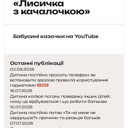
«Лисичка
н
з качалочкою»
с
ь
к
а
н
Бабусині казочки на YouTube
а
р
о
д
Останні публікації
н
02.08.2026
а
Дитина постійно просить телефон: як
к
встановити здорові правила користування
а
гаджетами
НОВЕ
з
16.07.2026
к
Дитина копіює погану поведінку інших дітей:
а
чому це відбувається і що робити батькам
«
10.07.2026
Л
Дитина постійно питає «Ти на мене не
сердишся?»: причини та реакція батьків
и
07.07.2026
с