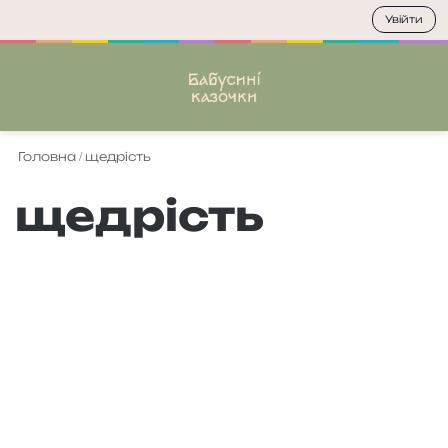
Увійти
Меню
П
Головна
/
щедрість
щедрість