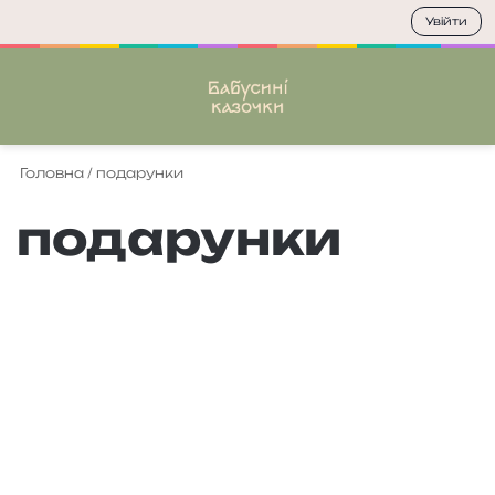
Увійти
Меню
П
Головна
/
подарунки
подарунки