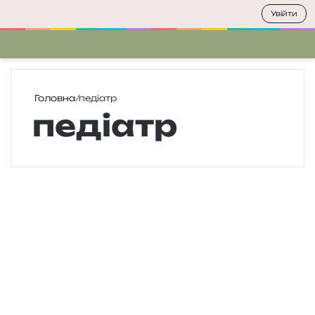
Увійти
Меню
П
Головна
/
педіатр
педіатр