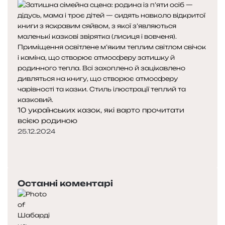
10 українських казок, які варто прочитати
всією родиною
25.12.2024
П
о
Н
п
а
е
с
Останні коментарі
р
т
е
у
д
п
н
н