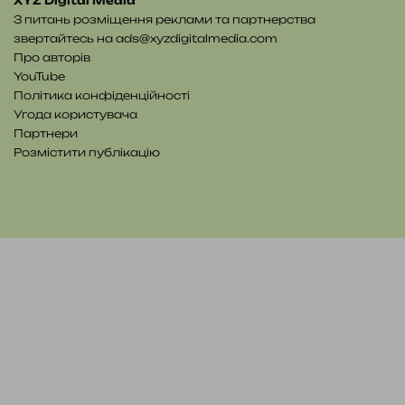
XYZ Digital Media
З питань розміщення реклами та партнерства
звертайтесь на
ads@xyzdigitalmedia.com
Про авторів
YouTube
Політика конфіденційності
Угода користувача
Партнери
Розмістити публікацію
YouTube
Telegram
Patreon
RSS
e-
Читайте
mail
нас
на
WE.UA