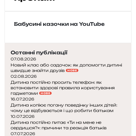
и
н
а
п
Бабусині казочки на YouTube
о
ч
и
н
Останні публікації
а
07.08.2026
є
Новий клас або садочок: як допомогти дитині
х
швидше знайти друзів
НОВЕ
о
02.08.2026
д
Дитина постійно просить телефон: як
и
встановити здорові правила користування
т
гаджетами
НОВЕ
и
16.07.2026
і
Дитина копіює погану поведінку інших дітей:
чому це відбувається і що робити батькам
10.07.2026
я
Дитина постійно питає «Ти на мене не
к
сердишся?»: причини та реакція батьків
д
07.07.2026