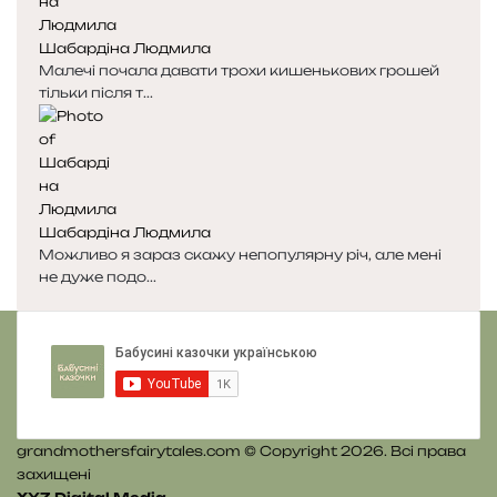
я
а
с
с
Шабардіна Людмила
т
т
Малечі почала давати трохи кишенькових грошей
о
о
тільки після т...
р
р
і
і
н
н
к
к
а
а
Шабардіна Людмила
Можливо я зараз скажу непопулярну річ, але мені
не дуже подо...
grandmothersfairytales.com © Copyright 2026. Всі права
захищені