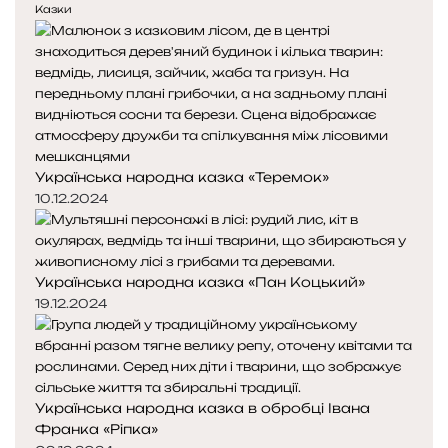
е
у
Казки
д
п
н
н
я
а
с
с
т
т
о
о
р
р
Українська народна казка «Теремок»
і
і
н
н
10.12.2024
к
к
а
а
Українська народна казка «Пан Коцький»
19.12.2024
Українська народна казка в обробці Івана
Франка «Ріпка»