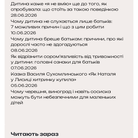
о
Дитина каже «я не вмію» ще до того, як
п
спробувала: що стоїть за такою поведінкою
о
28.06.2026
м
Чому дитина не слухається лише батьків:
о
7 можливих причин і що з цим робити
10.06.2026
г
Чому дитина бреше батькам: причини, про які
т
дорослі часто не здогадуються
и
08.06.2026
п
Як відрізнити сором’язливість від тривожності
е
у дитини: головні ознаки для батьків
р
07.06.2026
ш
Казка Василя Сухомлинського «Як Наталя
и
у Лисиці хитринку купила»
м
05.06.2026
к
Чому черешня, виноград і навіть сосиска
можуть бути небезпечними для маленьких
р
дітей
о
П
к
о
Н
а
п
а
м
е
с
Читають зараз
р
т