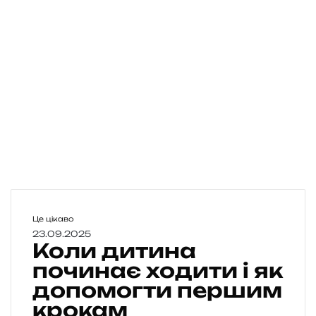
К
Це цікаво
о
23.09.2025
Коли дитина
л
и
починає ходити і як
д
допомогти першим
и
крокам
т