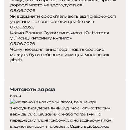
д
дорослі часто не здогадуються
в
08.06.2026
Як відрізнити сором’язливість від тривожності
и
у дитини: головні ознаки для батьків
г
07.06.2026
у
Казка Василя Сухомлинського «Як Наталя
у Лисиці хитринку купила»
М
05.06.2026
е
Чому черешня, виноград і навіть сосиска
х
можуть бути небезпечними для маленьких
а
дітей
н
П
і
о
Н
ч
п
а
н
е
с
Читають зараз
о
р
т
м
е
у
Казки
у
д
п
к
н
н
о
я
а
р
с
с
о
т
т