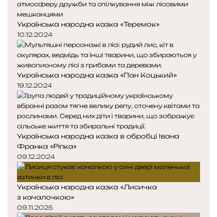
л
о
о
і
р
р
Українська народна казка «Теремок»
в
і
і
с
н
н
10.12.2024
т
к
к
в
а
а
і
Українська народна казка «Пан Коцький»
»
19.12.2024
Українська народна казка в обробці Івана
Франка «Ріпка»
09.12.2024
Українська народна казка «Лисичка
з качалочкою»
09.11.2025