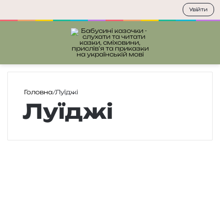
Увійти
Меню
П
Головна
/
Луїджі
Луїджі