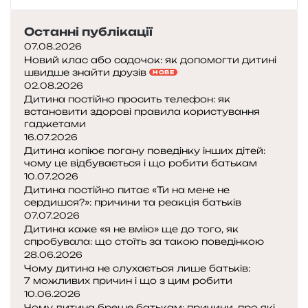
е
н
к
Останні публікації
і
07.08.2026
в
Новий клас або садочок: як допомогти дитині
швидше знайти друзів
«
НОВЕ
02.08.2026
М
Дитина постійно просить телефон: як
а
встановити здорові правила користування
р
гаджетами
і
16.07.2026
о
Дитина копіює погану поведінку інших дітей:
т
чому це відбувається і що робити батькам
а
10.07.2026
Л
Дитина постійно питає «Ти на мене не
сердишся?»: причини та реакція батьків
у
07.07.2026
ї
Дитина каже «я не вмію» ще до того, як
д
спробувала: що стоїть за такою поведінкою
ж
28.06.2026
і
Чому дитина не слухається лише батьків:
:
7 можливих причин і що з цим робити
п
10.06.2026
о
Чому дитина бреше батькам: причини, про які