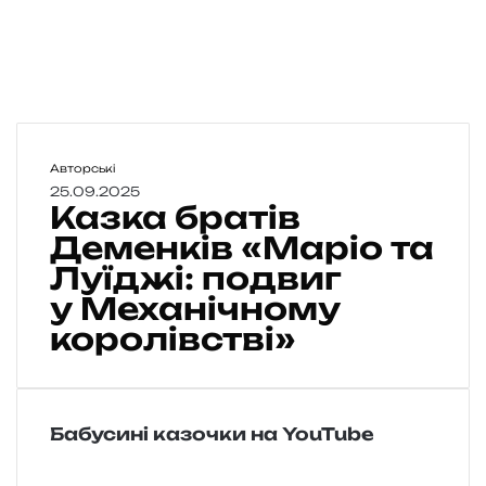
К
Авторські
а
25.09.2025
Казка братів
з
к
Деменків «Маріо та
а
Луїджі: подвиг
б
у Механічному
р
а
королівстві»
т
і
в
Д
Бабусині казочки на YouTube
е
м