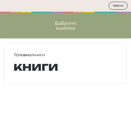
Увійти
Меню
П
Головна
/
книги
книги