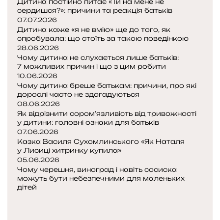
Дитина постійно питає «Ти на мене не
н
сердишся?»: причини та реакція батьків
и
07.07.2026
г
Дитина каже «я не вмію» ще до того, як
д
спробувала: що стоїть за такою поведінкою
л
28.06.2026
я
Чому дитина не слухається лише батьків:
в
7 можливих причин і що з цим робити
10.06.2026
е
Чому дитина бреше батькам: причини, про які
ч
дорослі часто не здогадуються
і
08.06.2026
р
Як відрізнити сором’язливість від тривожності
н
у дитини: головні ознаки для батьків
ь
07.06.2026
о
Казка Василя Сухомлинського «Як Наталя
г
у Лисиці хитринку купила»
о
05.06.2026
ч
Чому черешня, виноград і навіть сосиска
можуть бути небезпечними для маленьких
и
дітей
т
П
а
о
Н
н
п
а