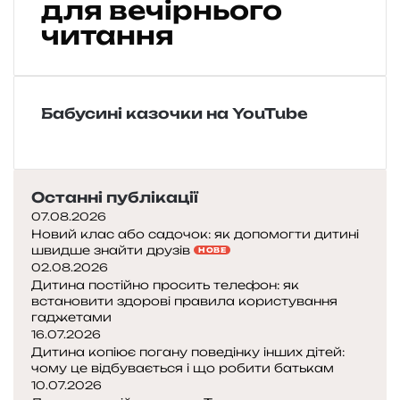
для вечірнього
д
читання
і
т
я
м
:
Бабусині казочки на YouTube
в
и
б
і
Останні публікації
р
07.08.2026
н
Новий клас або садочок: як допомогти дитині
а
швидше знайти друзів
НОВЕ
й
02.08.2026
к
Дитина постійно просить телефон: як
р
встановити здорові правила користування
а
гаджетами
щ
16.07.2026
и
Дитина копіює погану поведінку інших дітей:
чому це відбувається і що робити батькам
х
10.07.2026
к