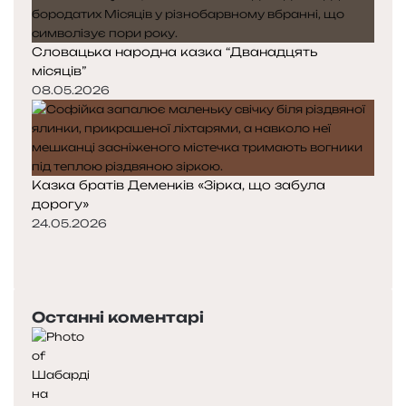
Словацька народна казка “Дванадцять
місяців”
08.05.2026
Казка братів Деменків «Зірка, що забула
дорогу»
24.05.2026
П
о
Н
п
а
е
с
Останні коментарі
р
т
е
у
д
п
н
н
я
а