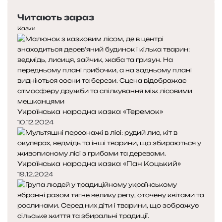
н
е
с
я
Читають зараз
р
т
е
у
Казки
д
п
н
н
я
а
с
с
т
т
о
о
р
р
Українська народна казка «Теремок»
і
і
н
н
10.12.2024
к
к
а
а
Українська народна казка «Пан Коцький»
19.12.2024