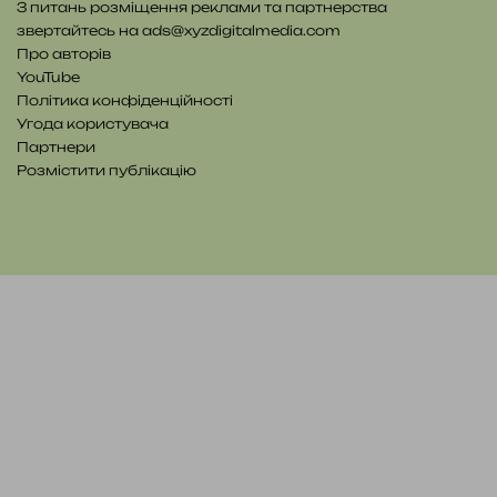
З питань розміщення реклами та партнерства
звертайтесь на
ads@xyzdigitalmedia.com
Про авторів
YouTube
Політика конфіденційності
Угода користувача
Партнери
Розмістити публікацію
YouTube
Telegram
Patreon
RSS
e-
Читайте
mail
нас
на
WE.UA