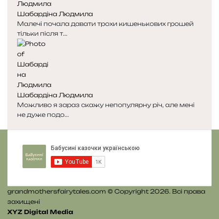
с
с
Шабардіна Людмила
т
т
Малечі почала давати трохи кишенькових грошей
о
о
тільки після т...
р
р
і
і
н
н
к
к
а
а
Шабардіна Людмила
Можливо я зараз скажу непопулярну річ, але мені
не дуже подо...
grandmothersfairytales.com © Copyright 2026. Всі права
захищені
XYZ Digital Media