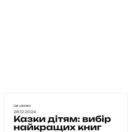
К
Це цікаво
а
28.12.2024
Казки дітям: вибір
з
к
найкращих книг
и