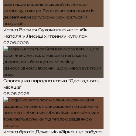
Казка Василя Сухомлинського «Як
Наталя у Лисиці хитринку купила»
07.06.2026
Словацька народна казка “Дванадцять
місяців”
08.05.2026
Казка братів Деменків «Зірка, що забула