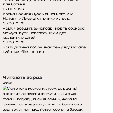
для батьків
07.06.2026
Казка Василя Сухомлинського «Як
Наталя у Лисиці хитринку купила»
05.06.2026
Чому черешня, виноград і навіть сосиска
можуть бути небезпечними для
маленьких дітей
04.06.2026
Чому дитина добре знає тему вдома, але
губиться біля дошки
П
о
Н
п
а
е
с
Читають зараз
р
т
е
у
Казки
д
п
н
н
я
а
с
с
т
т