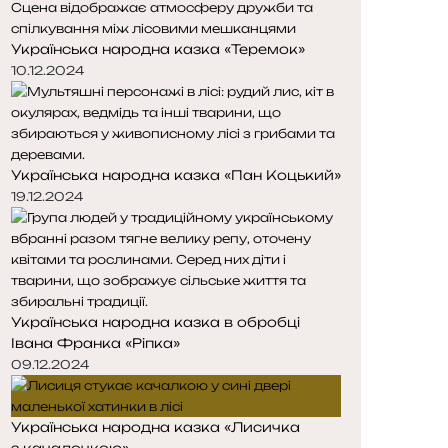
о
о
р
р
Українська народна казка «Теремок»
і
і
н
н
10.12.2024
к
к
а
а
Українська народна казка «Пан Коцький»
19.12.2024
Українська народна казка в обробці
Івана Франка «Ріпка»
09.12.2024
Українська народна казка «Лисичка
з качалочкою»