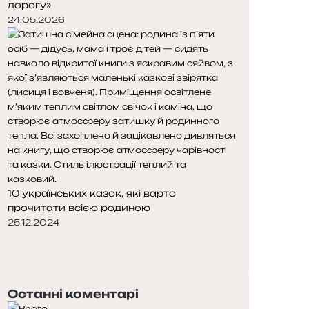
дорогу»
24.05.2026
10 українських казок, які варто
прочитати всією родиною
25.12.2024
П
о
Н
п
а
е
с
Останні коментарі
р
т