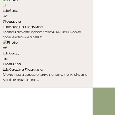
е
у
д
п
н
н
я
а
с
с
Шабардіна Людмила
т
т
Малечі почала давати трохи кишенькових
о
о
грошей тільки після т...
р
р
і
і
н
н
к
к
а
а
Шабардіна Людмила
Можливо я зараз скажу непопулярну річ, але
мені не дуже подо...