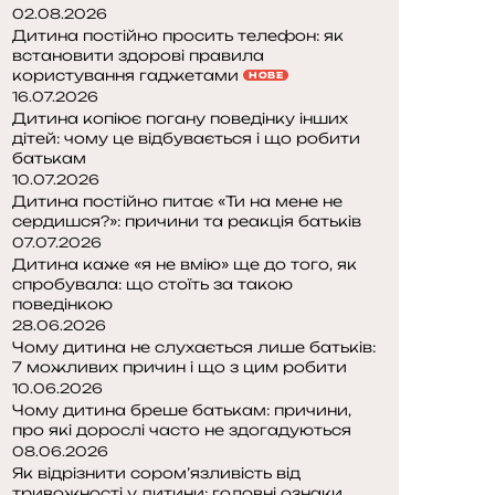
02.08.2026
Дитина постійно просить телефон: як
встановити здорові правила
користування гаджетами
НОВЕ
16.07.2026
Дитина копіює погану поведінку інших
дітей: чому це відбувається і що робити
батькам
10.07.2026
Дитина постійно питає «Ти на мене не
сердишся?»: причини та реакція батьків
07.07.2026
Дитина каже «я не вмію» ще до того, як
спробувала: що стоїть за такою
поведінкою
28.06.2026
Чому дитина не слухається лише батьків:
7 можливих причин і що з цим робити
10.06.2026
Чому дитина бреше батькам: причини,
про які дорослі часто не здогадуються
08.06.2026
Як відрізнити сором’язливість від
тривожності у дитини: головні ознаки