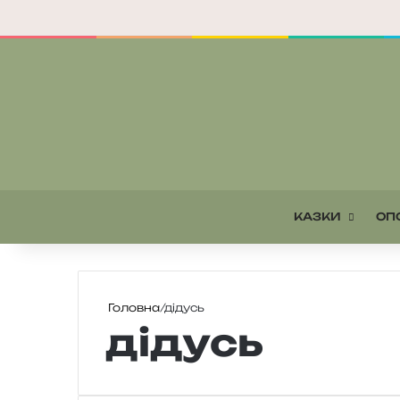
КАЗКИ
ОП
Головна
/
дідусь
дідусь