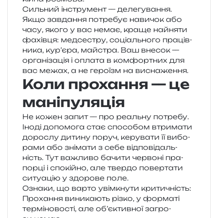
Сильний інстру­мент — деле­гу­ва­н­ня.
Якщо зав­да­н­ня потре­бує нави­чок або
часу, якого у вас немає, краще найня­ти
фахів­ця: мед­се­стру, соці­аль­но­го пра­ців­
ни­ка, кур’єра, май­стра. Ваш вне­сок —
орга­ні­за­ція і опла­та в ком­фор­тних для
вас межах, а не геро­їзм на виснаження.
Коли прохання — це
маніпуляція
Не кожен запит — про реаль­ну потре­бу.
Іноді допо­мо­га стає спосо­бом втри­ма­ти
доро­слу дити­ну поруч, керу­ва­ти її вибо­
ра­ми або зні­ма­ти з себе від­по­від­аль­
ність. Тут важли­во бачи­ти чер­во­ні пра­
пор­ці і спо­кій­но, але твер­до повер­та­ти
ситу­а­цію у здо­ро­ве поле.
Ознаки, що варто уві­мкну­ти критичність:
Прохання вини­ка­ють різко, у фор­ма­ті
тер­мі­но­во­сті, але об’єктивної загро­