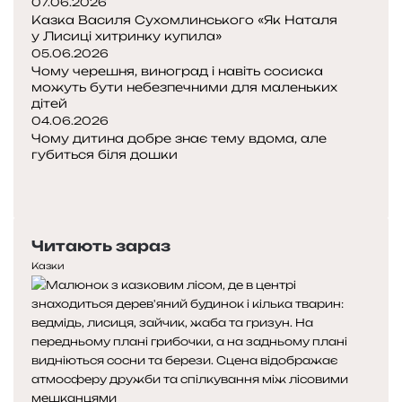
07.06.2026
Казка Василя Сухомлинського «Як Наталя
у Лисиці хитринку купила»
05.06.2026
Чому черешня, виноград і навіть сосиска
можуть бути небезпечними для маленьких
дітей
04.06.2026
Чому дитина добре знає тему вдома, але
губиться біля дошки
Попередня
сторінка
Наступна
сторінка
Читають зараз
Казки