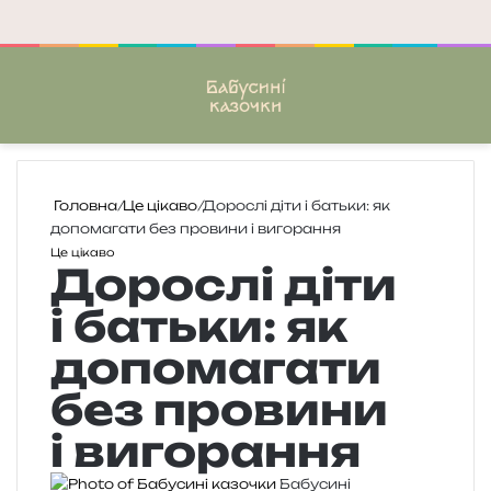
Меню
П
Головна
/
Це цікаво
/
Дорослі діти і батьки: як
допомагати без провини і вигорання
Це цікаво
Дорослі діти
і батьки: як
допомагати
без провини
і вигорання
Бабусині