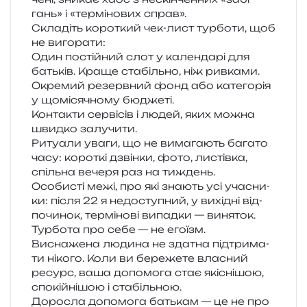
гань» і «тер­мі­но­вих справ».
Складіть коро­ткий чек-лист тур­бо­ти, щоб
не вигорати:
Один постій­ний слот у кален­да­рі для
батьків. Краще ста­біль­но, ніж ривками.
Окремий резерв­ний фонд або кате­го­рія
у щомі­ся­чно­му бюджеті.
Контакти сер­ві­сів і людей, яких можна
швид­ко залучити.
Ритуали уваги, що не вима­га­ють бага­то
часу: коро­ткі дзвін­ки, фото, листів­ка,
спіль­на вече­ря раз на тиждень.
Особисті межі, про які зна­ють усі уча­сни­
ки: після 22 я недо­сту­пний, у вихі­дні від­
по­чи­нок, тер­мі­но­ві випад­ки — виняток.
Турбота про себе — не его­їзм.
Виснажена люди­на не зда­тна під­три­ма­
ти ніко­го. Коли ви бере­же­те вла­сний
ресурс, ваша допо­мо­га стає які­сні­шою,
спо­кій­ні­шою і стабільною.
Доросла допо­мо­га батькам — це не про