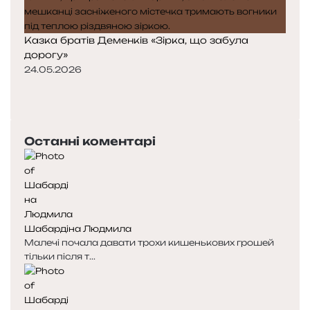
Казка братів Деменків «Зірка, що забула
дорогу»
24.05.2026
Попередня
сторінка
Наступна
сторінка
Останні коментарі
Шабардіна Людмила
Малечі почала давати трохи кишенькових грошей
тільки після т...