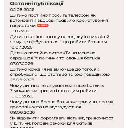
Останні публікації
02.08.2026
Дитина постійно просить телефон: як
встановити здорові правила користування
гаджетами
НОВЕ
16.07.2026
Дитина копіює погану поведінку інших дітей:
чому це відбувається і що робити батькам
10.07.2026
Дитина постійно питає «Ти на мене не
сердишся?»: причини та реакція батьків
07.07.2026
Дитина каже «я не вмію» ще до того, як
спробувала: що стоїть за такою поведінкою
28.06.2026
Чому дитина не слухається лише батьків:
7 можливих причин і що з цим робити
10.06.2026
Чому дитина бреше батькам: причини, про які
дорослі часто не здогадуються
08.06.2026
Як відрізнити сором’язливість від тривожності
у дитини: головні ознаки для батьків