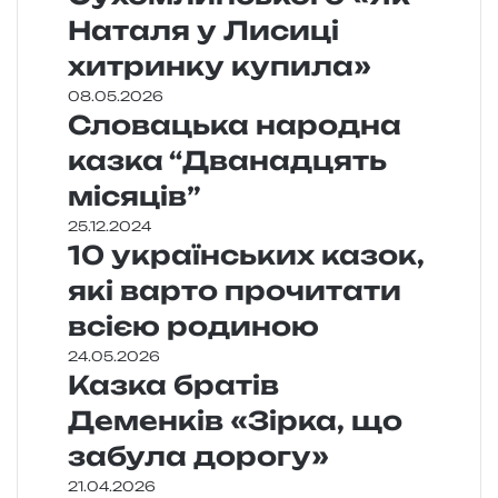
Наталя у Лисиці
хитринку купила»
08.05.2026
Словацька народна
казка “Дванадцять
місяців”
25.12.2024
10 українських казок,
які варто прочитати
всією родиною
24.05.2026
Казка братів
Деменків «Зірка, що
забула дорогу»
21.04.2026