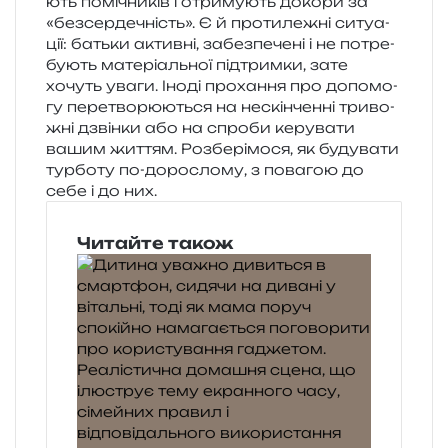
ють помі­чни­ків і отри­му­ють доко­ри за
«без­сер­де­чність». Є й про­ти­ле­жні ситу­а­
ції: батьки актив­ні, забез­пе­че­ні і не потре­
бу­ють мате­рі­аль­ної під­трим­ки, зате
хочуть уваги. Іноді про­ха­н­ня про допо­мо­
гу пере­тво­рю­ю­ться на нескін­чен­ні три­во­
жні дзвін­ки або на спро­би керу­ва­ти
вашим жит­тям. Розберімося, як буду­ва­ти
тур­бо­ту по-доро­сло­му, з пова­гою до
себе і до них.
Читайте також