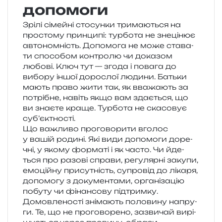
допомоги
Зрілі сімей­ні сто­сун­ки три­ма­ю­ться на
про­сто­му прин­ци­пі: тур­бо­та не зне­ці­нює
авто­ном­ність. Допомога не може ста­ва­
ти спосо­бом кон­тро­лю чи дока­зом
любо­ві. Ключ тут — згода і пова­га до
вибо­ру іншої доро­слої люди­ни. Батьки
мають право жити так, як вва­жа­ють за
потрі­бне, навіть якщо вам зда­є­ться, що
ви зна­є­те краще. Турбота не ска­со­вує
суб’єктності.
Що важли­во про­го­во­ри­ти вго­лос
у вашій роди­ні. Які види допо­мо­ги доре­
чні, у якому фор­ма­ті і як часто. Чи йде­
ться про разо­ві спра­ви, регу­ляр­ні заку­пи,
емо­цій­ну при­су­тність, супро­від до ліка­ря,
допо­мо­гу з доку­мен­та­ми, орга­ні­за­цію
побу­ту чи фінан­со­ву під­трим­ку.
Домовленості зні­ма­ють поло­ви­ну напру­
ги. Те, що не про­го­во­ре­но, зазви­чай вирі­