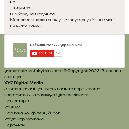
Шабардіна Людмила
Можливо я зараз скажу непопулярну річ, але мені
не дуже подо...
grandmothersfairytales.com © Copyright 2026. Всі права
захищені
XYZ Digital Media
З питань розміщення реклами та партнерства
звертайтесь на
ads@xyzdigitalmedia.com
Про авторів
YouTube
Політика конфіденційності
Угода користувача
Партнери