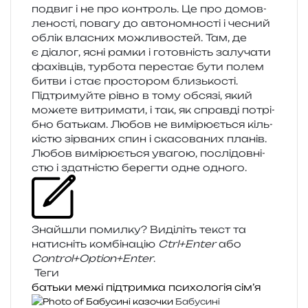
подвиг і не про кон­троль. Це про домов­
ле­но­сті, пова­гу до авто­ном­но­сті і чесний
облік вла­сних можли­во­стей. Там, де
є діа­лог, ясні рамки і готов­ність залу­ча­ти
фахів­ців, тур­бо­та пере­стає бути полем
битви і стає про­сто­ром близь­ко­сті.
Підтримуйте рівно в тому обся­зі, який
може­те витри­ма­ти, і так, як справ­ді потрі­
бно батькам. Любов не вимі­рю­є­ться кіль­
кі­стю зір­ва­них спин і ска­со­ва­них пла­нів.
Любов вимі­рю­є­ться ува­гою, послі­дов­ні­
стю і зда­тні­стю берег­ти одне одного.
Знайшли помил­ку? Виділіть текст та
нати­сніть ком­бі­на­цію
Ctrl+Enter
або
Control+Option+Enter
.
Теги
батьки
межі
підтримка
психологія
сім’я
Бабусині