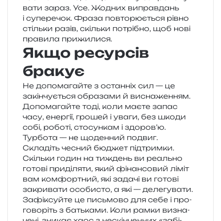
ва­ти зараз. Усе. Жодних виправ­дань
і супе­ре­чок. Фраза повто­рю­є­ться рівно
стіль­ки разів, скіль­ки потрі­бно, щоб нові
пра­ви­ла прижилися.
Якщо ресурсів
бракує
Не допо­ма­гай­те з остан­ніх сил — це
закін­чу­є­ться обра­за­ми й висна­же­н­ням.
Допомагайте тоді, коли маєте запас
часу, енер­гії, гро­шей і уваги, без шкоди
собі, робо­ті, сто­сун­кам і здоров’ю.
Турбота — не щоден­ний подвиг.
Складіть чесний бюджет під­трим­ки.
Скільки годин на тиждень ви реаль­но
гото­ві при­ді­ля­ти, який фінан­со­вий ліміт
вам ком­фор­тний, які зада­чі ви гото­ві
закри­ва­ти осо­би­сто, а які — деле­гу­ва­ти.
Зафіксуйте це письмо­во для себе і про­
го­во­ріть з батька­ми. Коли рамки визна­
че­ні, зни­кає хаос з нескін­чен­них «забі­