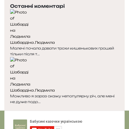
е
с
Останні коментарі
р
т
е
у
д
п
н
н
я
а
с
с
Шабардіна Людмила
т
т
Малечі почала давати трохи кишенькових грошей
о
о
тільки після т...
р
р
і
і
н
н
к
к
а
а
Шабардіна Людмила
Можливо я зараз скажу непопулярну річ, але мені
не дуже подо...