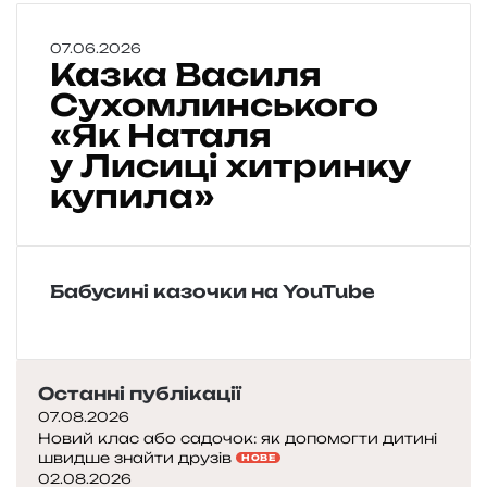
К
07.06.2026
Казка Василя
а
з
Сухомлинського
к
«Як Наталя
а
у Лисиці хитринку
В
а
купила»
с
и
л
я
Бабусині казочки на YouTube
С
у
х
о
Останні публікації
м
л
07.08.2026
и
Новий клас або садочок: як допомогти дитині
швидше знайти друзів
н
НОВЕ
02.08.2026
с