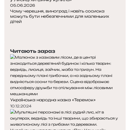
і
05.06.2026
х
Чому черешня, виноград і навіть сосиска
и
можуть бути небезпечними для маленьких
т
дітей
П
р
о
Н
и
п
а
н
е
с
к
Читають зараз
р
т
у
е
у
к
д
п
у
н
н
п
я
а
и
с
с
л
т
т
а
о
о
»
Українська народна казка «Теремок»
р
р
10.12.2024
і
і
н
н
к
к
а
а