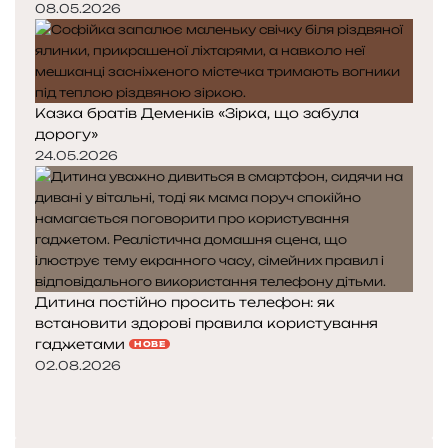
08.05.2026
Казка братів Деменків «Зірка, що забула
дорогу»
24.05.2026
Дитина постійно просить телефон: як
встановити здорові правила користування
гаджетами
НОВЕ
02.08.2026
П
о
Н
п
а