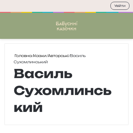
Увійти
Меню
П
Головна
/
Казки
/
Авторські
/
Василь
Сухомлинський
Василь
Сухомлинсь
кий