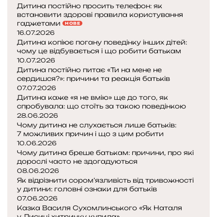
Дитина постійно просить телефон: як
ь
встановити здорові правила користування
к
гаджетами
НОВЕ
о
16.07.2026
г
Дитина копіює погану поведінку інших дітей:
о
чому це відбувається і що робити батькам
«
10.07.2026
Я
Дитина постійно питає «Ти на мене не
сердишся?»: причини та реакція батьків
к
07.07.2026
Н
Дитина каже «я не вмію» ще до того, як
а
спробувала: що стоїть за такою поведінкою
т
28.06.2026
а
Чому дитина не слухається лише батьків:
л
7 можливих причин і що з цим робити
я
10.06.2026
у
Чому дитина бреше батькам: причини, про які
дорослі часто не здогадуються
08.06.2026
Л
Як відрізнити сором’язливість від тривожності
и
у дитини: головні ознаки для батьків
с
07.06.2026
и
Казка Василя Сухомлинського «Як Наталя
ц
у Лисиці хитринку купила»