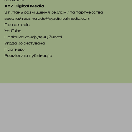
XYZ Digital Media
З питань розміщення реклами та партнерства
звертайтесь на
ads@xyzdigitalmedia.com
Про авторів
YouTube
Політика конфіденційності
Угода користувача
Партнери
Розмістити публікацію
YouTube
Telegram
Patreon
RSS
e-
Читайте
mail
нас
на
WE.UA