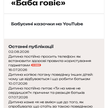
«Баба говіє»
н
с
ь
к
Бабусині казочки на YouTube
а
с
м
і
х
Останні публікації
о
02.08.2026
в
Дитина постійно просить телефон: як
и
встановити здорові правила користування
н
гаджетами
НОВЕ
а
16.07.2026
Дитина копіює погану поведінку інших дітей:
«
чому це відбувається і що робити батькам
Б
10.07.2026
а
Дитина постійно питає «Ти на мене не
б
сердишся?»: причини та реакція батьків
а
07.07.2026
Дитина каже «я не вмію» ще до того, як
г
спробувала: що стоїть за такою поведінкою