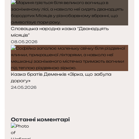
Словацька народна казка “Дванадцять
місяців”
08.05.2026
Казка братів Деменків «Зірка, що забула
дорогу»
24.05.2026
П
о
Н
п
а
е
с
Останні коментарі
р
т
е
у
д
п