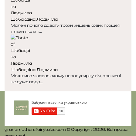
н
н
я
а
с
с
Шабардіна Людмила
т
т
Малечі почала давати трохи кишенькових грошей
о
о
тільки після т...
р
р
і
і
н
н
к
к
а
а
Шабардіна Людмила
Можливо я зараз скажу непопулярну річ, але мені
не дуже подо...
grandmothersfairytales.com © Copyright 2026. Всі права
захищені