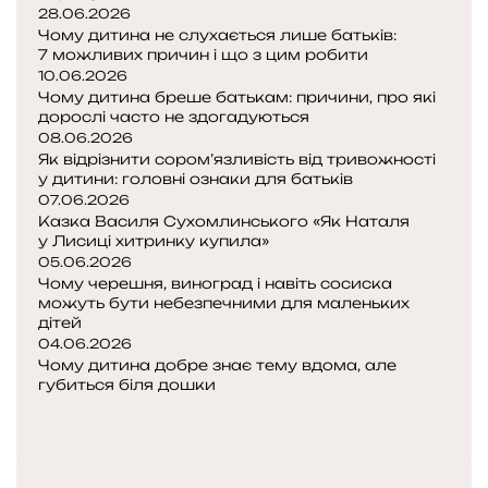
о
28.06.2026
в
Чому дитина не слухається лише батьків:
7 можливих причин і що з цим робити
і
10.06.2026
є
Чому дитина бреше батькам: причини, про які
»
дорослі часто не здогадуються
08.06.2026
Як відрізнити сором’язливість від тривожності
у дитини: головні ознаки для батьків
07.06.2026
Казка Василя Сухомлинського «Як Наталя
у Лисиці хитринку купила»
05.06.2026
Чому черешня, виноград і навіть сосиска
можуть бути небезпечними для маленьких
дітей
04.06.2026
Чому дитина добре знає тему вдома, але
губиться біля дошки
П
о
Н
п
а
е
с