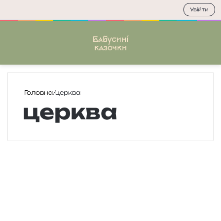
Увійти
Меню
П
Головна
/
церква
церква