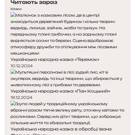
Читають зараз
р
т
е
у
Казки
д
п
н
н
я
а
с
с
т
т
о
о
р
р
Українська народна казка «Теремок»
і
і
н
н
10.12.2024
к
к
а
а
Українська народна казка «Пан Коцький»
19.12.2024
Українська народна казка в обробці Івана