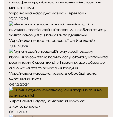
с
о
о
н
р
р
Українська народна казка «Теремок»
о
і
і
м
н
н
10.12.2024
к
к
а
а
Українська народна казка «Пан Коцький»
19.12.2024
Українська народна казка в обробці Івана
Франка «Ріпка»
09.12.2024
Українська народна казка «Лисичка
з качалочкою»
09.11.2025