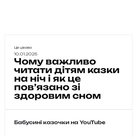
Ч
Це цікаво
о
10.01.2025
Чому важливо
м
у
читати дітям казки
в
на ніч і як це
а
пов’язано зі
ж
л
здоровим сном
и
в
о
ч
Бабусині казочки на YouTube
и
т