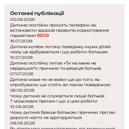
а
т
и
Останні публікації
д
02.08.2026
і
Дитина постійно просить телефон: як
встановити здорові правила користування
т
гаджетами
НОВЕ
я
16.07.2026
м
Дитина копіює погану поведінку інших дітей:
к
чому це відбувається і що робити батькам
а
10.07.2026
з
Дитина постійно питає «Ти на мене не
к
сердишся?»: причини та реакція батьків
и
07.07.2026
н
Дитина каже «я не вмію» ще до того, як
спробувала: що стоїть за такою поведінкою
а
28.06.2026
н
Чому дитина не слухається лише батьків:
і
7 можливих причин і що з цим робити
ч
10.06.2026
і
Чому дитина бреше батькам: причини, про які
дорослі часто не здогадуються
я
08.06.2026
к
Як відрізнити сором’язливість від тривожності