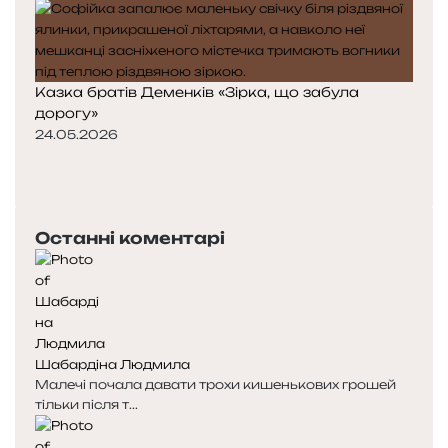
Казка братів Деменків «Зірка, що забула
дорогу»
24.05.2026
П
о
Н
п
а
е
с
Останні коментарі
р
т
е
у
д
п
н
н
я
а
с
с
Шабардіна Людмила
т
т
Малечі почала давати трохи кишенькових грошей
о
о
тільки після т...
р
р
і
і