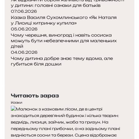
ц
у дитини: головні ознаки для батьків
е
07.06.2026
Казка Василя Сухомлинського «Як Наталя
п
у Лисиці хитринку купила»
о
05.06.2026
в
Чому черешня, виноград і навіть сосиска
’
можуть бути небезпечними для маленьких
я
дітей
з
04.06.2026
а
Чому дитина добре знає тему вдома, але
н
губиться біля дошки
о
П
з
о
Н
і
п
а
з
е
с
Читають зараз
д
р
т
о
е
у
Казки
р
д
п
о
н
н
в
я
а
и
с
с
м
т
т