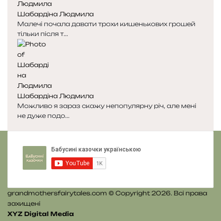
с
с
Шабардіна Людмила
т
т
Малечі почала давати трохи кишенькових грошей
о
о
тільки після т...
р
р
і
і
н
н
к
к
а
а
Шабардіна Людмила
Можливо я зараз скажу непопулярну річ, але мені
не дуже подо...
grandmothersfairytales.com © Copyright 2026. Всі права
захищені
XYZ Digital Media