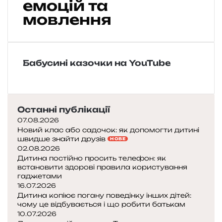
емоцій та
н
мовлення
н
я
д
и
т
Бабусині казочки на YouTube
я
ч
и
х
Останні публікації
к
07.08.2026
а
Новий клас або садочок: як допомогти дитині
з
швидше знайти друзів
НОВЕ
о
02.08.2026
к
Дитина постійно просить телефон: як
у
встановити здорові правила користування
гаджетами
р
16.07.2026
о
Дитина копіює погану поведінку інших дітей:
чому це відбувається і що робити батькам
з
10.07.2026
в