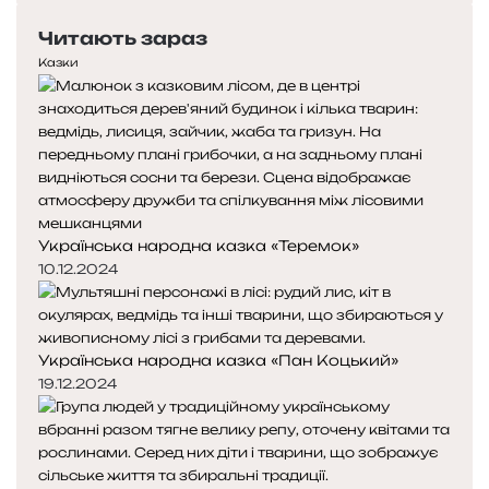
е
с
Читають зараз
р
т
е
у
Казки
д
п
н
н
я
а
с
с
т
т
о
о
р
р
Українська народна казка «Теремок»
і
і
н
н
10.12.2024
к
к
а
а
Українська народна казка «Пан Коцький»
19.12.2024