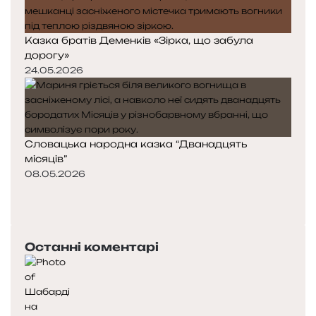
Казка братів Деменків «Зірка, що забула
дорогу»
24.05.2026
Словацька народна казка “Дванадцять
місяців”
08.05.2026
П
о
Н
п
а
е
с
Останні коментарі
р
т
е
у
д
п
н
н
я
а