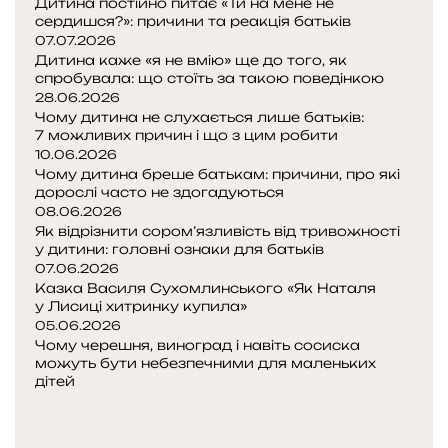
Дитина постійно питає «Ти на мене не
и
сердишся?»: причини та реакція батьків
т
07.07.2026
к
Дитина каже «я не вмію» ще до того, як
у
спробувала: що стоїть за такою поведінкою
е
28.06.2026
м
Чому дитина не слухається лише батьків:
о
7 можливих причин і що з цим робити
10.06.2026
ц
Чому дитина бреше батькам: причини, про які
і
дорослі часто не здогадуються
й
08.06.2026
т
Як відрізнити сором’язливість від тривожності
а
у дитини: головні ознаки для батьків
м
07.06.2026
о
Казка Василя Сухомлинського «Як Наталя
в
у Лисиці хитринку купила»
л
05.06.2026
е
Чому черешня, виноград і навіть сосиска
можуть бути небезпечними для маленьких
н
дітей
н
П
я
о
Н
п
а