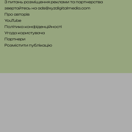
З питань розміщення реклами та партнерства
звертайтесь на
ads@xyzdigitalmedia.com
Про авторів
YouTube
Політика конфіденційності
Угода користувача
Партнери
Розмістити публікацію
YouTube
Telegram
Patreon
RSS
e-
Читайте
mail
нас
на
WE.UA