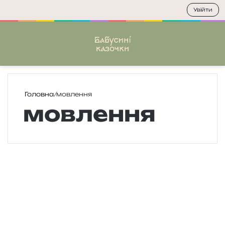
Увійти
Меню
П
Головна
/
мовлення
мовлення