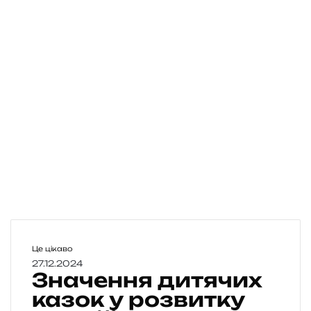
З
Це цікаво
н
27.12.2024
Значення дитячих
а
ч
казок у розвитку
е