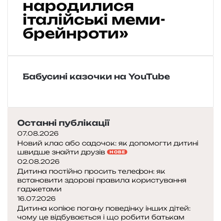
народилися
б
італійські меми-
р
а
брейнроти»
т
і
в
Д
Бабусині казочки на YouTube
е
м
е
н
к
Останні публікації
і
07.08.2026
в
Новий клас або садочок: як допомогти дитині
швидше знайти друзів
«
НОВЕ
02.08.2026
Я
Дитина постійно просить телефон: як
к
встановити здорові правила користування
н
гаджетами
а
16.07.2026
р
Дитина копіює погану поведінку інших дітей:
о
чому це відбувається і що робити батькам