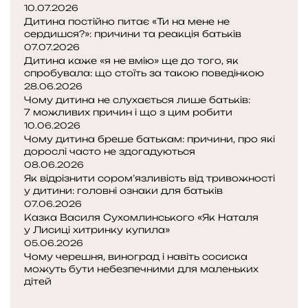
д
10.07.2026
и
Дитина постійно питає «Ти на мене не
сердишся?»: причини та реакція батьків
л
07.07.2026
и
Дитина каже «я не вмію» ще до того, як
с
спробувала: що стоїть за такою поведінкою
я
28.06.2026
і
Чому дитина не слухається лише батьків:
т
7 можливих причин і що з цим робити
а
10.06.2026
л
Чому дитина бреше батькам: причини, про які
і
дорослі часто не здогадуються
й
08.06.2026
Як відрізнити сором’язливість від тривожності
с
у дитини: головні ознаки для батьків
ь
07.06.2026
к
Казка Василя Сухомлинського «Як Наталя
і
у Лисиці хитринку купила»
м
05.06.2026
е
Чому черешня, виноград і навіть сосиска
м
можуть бути небезпечними для маленьких
и
дітей
-
П