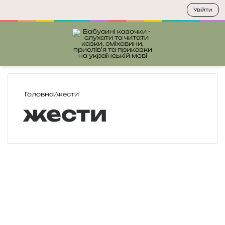
Увійти
Меню
П
Головна
/
жести
жести