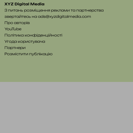
XYZ Digital Media
З питань розміщення реклами та партнерства
звертайтесь на
ads@xyzdigitalmedia.com
Про авторів
YouTube
Політика конфіденційності
Угода користувача
Партнери
Розмістити публікацію
YouTube
Telegram
Patreon
RSS
e-
Читайте
mail
нас
на
WE.UA