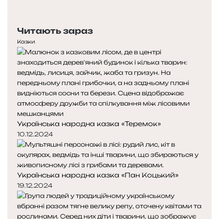
б
о
Н
р
п
а
е
е
с
Читають зараз
й
р
т
н
е
у
Казки
р
д
п
о
н
н
т
я
а
и
с
с
»
т
т
о
о
р
р
Українська народна казка «Теремок»
і
і
н
н
10.12.2024
к
к
а
а
Українська народна казка «Пан Коцький»
19.12.2024