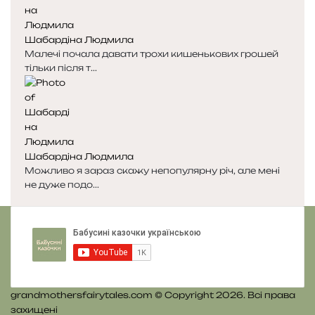
я
а
с
с
Шабардіна Людмила
т
т
Малечі почала давати трохи кишенькових грошей
о
о
тільки після т...
р
р
і
і
н
н
к
к
а
а
Шабардіна Людмила
Можливо я зараз скажу непопулярну річ, але мені
не дуже подо...
grandmothersfairytales.com © Copyright 2026. Всі права
захищені