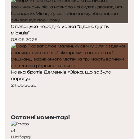
Словацька народна казка “Дванадцять
місяців”
08.05.2026
Казка братів Деменків «Зірка, що забула
дорогу»
24.05.2026
П
о
Н
п
а
е
с
Останні коментарі
р
т
е
у
д
п
н
н