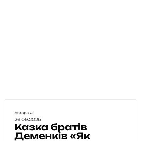
К
Авторські
а
26.09.2025
Казка братів
з
к
Деменків «Як
а