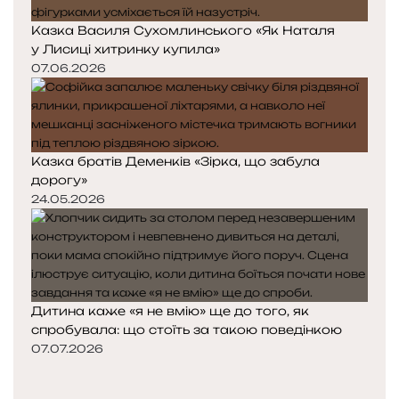
Казка Василя Сухомлинського «Як Наталя
у Лисиці хитринку купила»
07.06.2026
Казка братів Деменків «Зірка, що забула
дорогу»
24.05.2026
Дитина каже «я не вмію» ще до того, як
спробувала: що стоїть за такою поведінкою
07.07.2026
П
о
Н