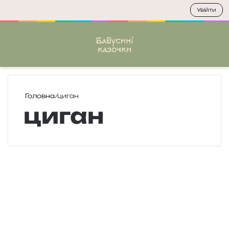
Увійти
Меню
П
Головна
/
циган
циган