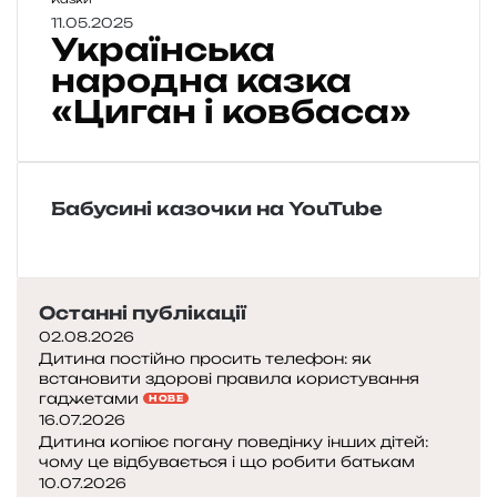
а
к
11.05.2025
р
Українська
р
о
а
народна казка
д
ї
«Циган і ковбаса»
н
н
а
с
к
ь
а
к
з
Бабусині казочки на YouTube
а
к
н
а
а
«
р
С
о
Останні публікації
к
д
02.08.2026
і
н
Дитина постійно просить телефон: як
л
а
встановити здорові правила користування
ь
к
гаджетами
НОВЕ
к
а
16.07.2026
и
Дитина копіює погану поведінку інших дітей:
з
в
чому це відбувається і що робити батькам
к
10.07.2026
а