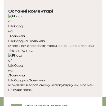
п
а
е
с
Останні коментарі
р
т
е
у
д
п
н
н
я
а
с
с
Шабардіна Людмила
т
т
Малечі почала давати трохи кишенькових грошей
о
о
тільки після т...
р
р
і
і
н
н
к
к
а
а
Шабардіна Людмила
Можливо я зараз скажу непопулярну річ, але мені
не дуже подо...