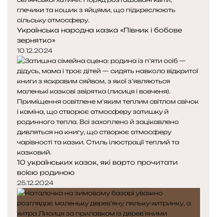
Українська народна казка «Півник і бобове
зернятко»
10.12.2024
10 українських казок, які варто прочитати
всією родиною
25.12.2024