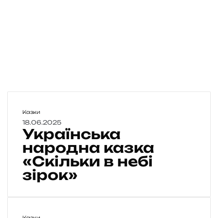
У
Казки
к
18.06.2025
Українська
р
а
народна казка
ї
«Скільки в небі
н
зірок»
с
ь
к
а
н
У
Казки