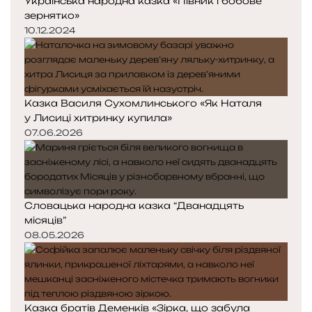
Українська народна казка «Півник і бобове
зернятко»
10.12.2024
Казка Василя Сухомлинського «Як Наталя
у Лисиці хитринку купила»
07.06.2026
Словацька народна казка “Дванадцять
місяців”
08.05.2026
Казка братів Деменків «Зірка, що забула