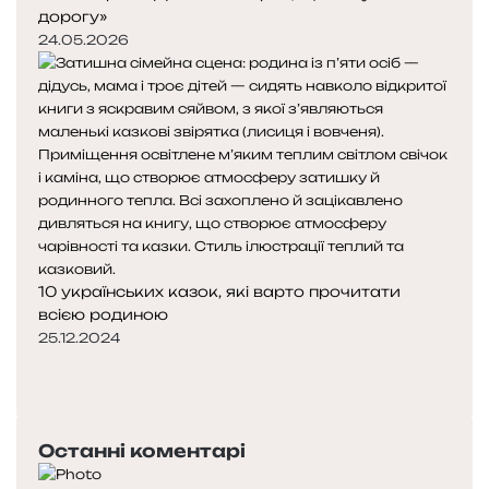
дорогу»
24.05.2026
10 українських казок, які варто прочитати
всією родиною
25.12.2024
П
о
Н
п
а
е
с
Останні коментарі
р
т
е
у