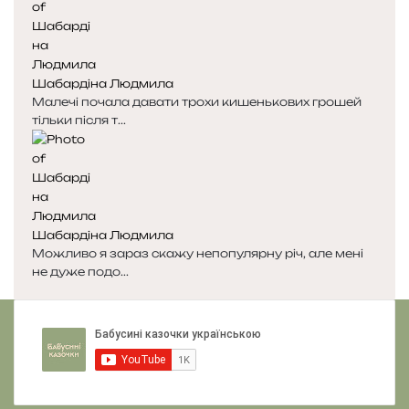
д
п
н
н
я
а
с
с
Шабардіна Людмила
т
т
Малечі почала давати трохи кишенькових грошей
о
о
тільки після т...
р
р
і
і
н
н
к
к
а
а
Шабардіна Людмила
Можливо я зараз скажу непопулярну річ, але мені
не дуже подо...