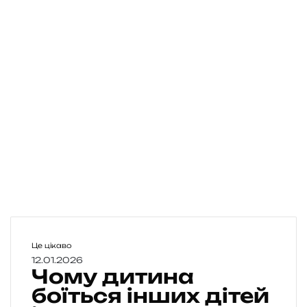
Ч
Це цікаво
о
12.01.2026
Чому дитина
м
у
боїться інших дітей
д