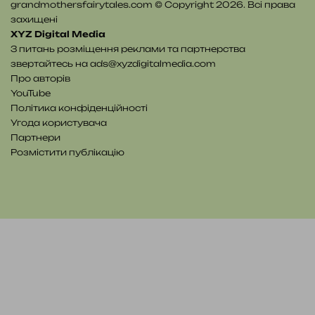
grandmothersfairytales.com © Copyright 2026. Всі права
захищені
XYZ Digital Media
З питань розміщення реклами та партнерства
звертайтесь на
ads@xyzdigitalmedia.com
Про авторів
YouTube
Політика конфіденційності
Угода користувача
Партнери
Розмістити публікацію
YouTube
Telegram
Patreon
RSS
e-
Читайте
mail
нас
на
WE.UA