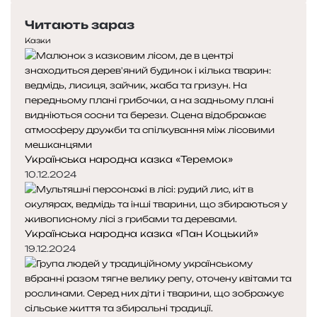
и
е
с
с
Читають зараз
р
т
к
е
у
Казки
у
д
п
н
н
я
а
с
с
т
т
о
о
р
р
Українська народна казка «Теремок»
і
і
н
н
10.12.2024
к
к
а
а
Українська народна казка «Пан Коцький»
19.12.2024