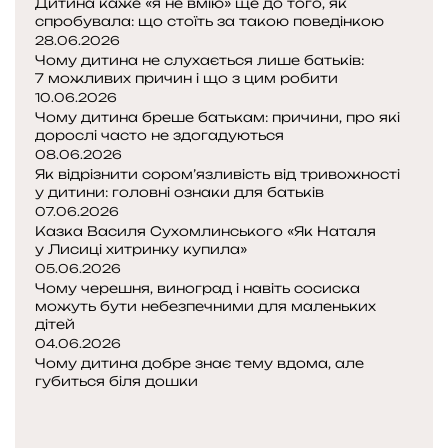
Дитина каже «я не вмію» ще до того, як
й
спробувала: що стоїть за такою поведінкою
і
28.06.2026
Чому дитина не слухається лише батьків:
я
7 можливих причин і що з цим робити
к
10.06.2026
ц
Чому дитина бреше батькам: причини, про які
е
дорослі часто не здогадуються
08.06.2026
в
Як відрізнити сором’язливість від тривожності
и
у дитини: головні ознаки для батьків
п
07.06.2026
р
Казка Василя Сухомлинського «Як Наталя
а
у Лисиці хитринку купила»
в
05.06.2026
и
Чому черешня, виноград і навіть сосиска
т
можуть бути небезпечними для маленьких
и
дітей
04.06.2026
б
Чому дитина добре знає тему вдома, але
е
губиться біля дошки
з
П
о
Н
т
п
а