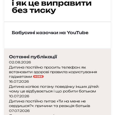
і як це виправити
и
без тиску
т
и
н
а
б
Бабусині казочки на YouTube
о
ї
т
ь
Останні публікації
с
02.08.2026
я
Дитина постійно просить телефон: як
і
встановити здорові правила користування
н
гаджетами
НОВЕ
ш
16.07.2026
и
Дитина копіює погану поведінку інших дітей:
х
чому це відбувається і що робити батькам
д
10.07.2026
і
Дитина постійно питає «Ти на мене не
сердишся?»: причини та реакція батьків
т
07.07.2026
е